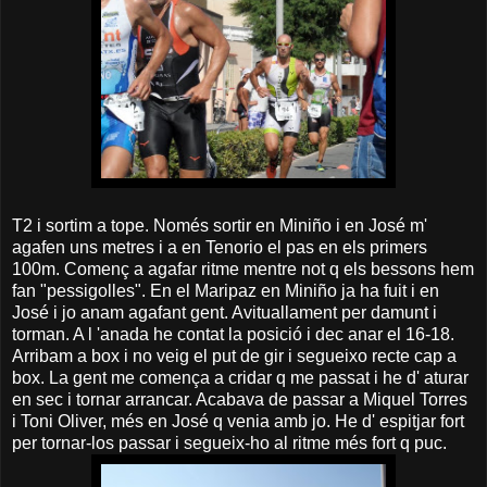
T2 i sortim a tope. Només sortir en Miniño i en José m'
agafen uns metres i a en Tenorio el pas en els primers
100m. Començ a agafar ritme mentre not q els bessons hem
fan "pessigolles". En el Maripaz en Miniño ja ha fuit i en
José i jo anam agafant gent. Avituallament per damunt i
torman. A l 'anada he contat la posició i dec anar el 16-18.
Arribam a box i no veig el put de gir i segueixo recte cap a
box. La gent me comença a cridar q me passat i he d' aturar
en sec i tornar arrancar. Acabava de passar a Miquel Torres
i Toni Oliver, més en José q venia amb jo. He d' espitjar fort
per tornar-los passar i segueix-ho al ritme més fort q puc.