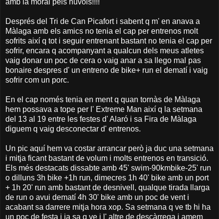
amb la moral pels nuvols!!!!
Després del Tri de Can Picafort i sabent q m' en anava a
Màlaga amb els amics no tenia el cap per entrenos molt
sofrits així q tot i seguir entrenant bastant no tenia el cap per
sofrir, encara q acompanyant a qualcun dels meus atletes
vaig donar un poc de cera o vaig anar a sa llego mal pas
bonaire despres d' un entreno de bike+ run el dematí i vaig
sofrir com un porc.
En el cap només tenia en ment q quan tornàs de Màlaga
hem possava a tope per l' Extreme Man així q la setmana
del 13 al 19 entre les festes d' Alaró i sa Fira de Màlaga
diguem q vaig desconectar d' entrenos.
Un pic aquí hem va costar arrancar però ja duc una setmana
i mitja ficant bastant de volum i molts entrenos en transició.
Els més destacats dissabte amb 45' swim-90kmbike-25' run
o dilluns 3h bike +1h run, dimecres 1h 40' bike amb un port
+ 1h 20' run amb bastant de desnivell, qualque tirada llarga
de run o avui dematí 4h 30' bike amb un poc de vent i
acabant sa darrere mitja hora xop. Sa setmana q ve tb hi ha
un poc de festa i ja sa q ve i l' altre de descàrrega i amem