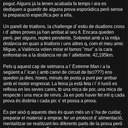
pogut. Alguns ja la tenen acabada fa temps i ara es
dediquen a guardir de alguna prova esporàdica però sense
la preparació específica per a ella.
Un parell de triatlons, la challenge d' estiu de duatlons cross
i d' altres proves ja han arribat al seu fi. Encara queden
però, per alguns, reptes pendents. Sobretot amb a la mitja
distància en quan a triatlons i uns altres q, com el meu amic
Migue, a València volen mirar el famos "mur" a la cara
enfrontat-se a la distància rei de l' atletisme. 42,195km.
Pels q aquest cap de setmana a l' Extreme Man i a la
següent a l' Ican ( amb canvi de circuit de bici???) ens
queden ja dies, hores, minuts de posta a punt per arribar
amb el motor engreixat. La feina ja està feta i l' il·lusió es
reflexa en les seves cares, tb una mica de por, una mica de
respecte i una mica de nirvis. Ja en pots haver fet mil q cada
prova és distinta i cada pic s' et possa a prova.
És per això q aquests dies és quan més un s' ha de cuidar,
preparar el material a emprar, fer un protocol d' alimentació,
mentalitzar-se realitzant les diferents parts de la prova però