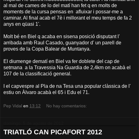
al mal de cames de lo del matí han fet q en molts de
moments de la cursa pensas en afluixar i possar-me a
caminar. Al final acab el 7è i millorant el meu temps de fa 2
anys en qüasi 1'.
Molt bé en Biel q acaba en sisena posició disputant l'
arribada amb Raul Casado, guanyador d' un parell de
proves de la Copa Balear de Muntanya.
El diumenge dematí en Biel va fer doblete del cap de
setmana a la Travessia Na Guardia de 2,4km on acabà el
107 de la classificació general.
I el capvespre al Pla de na Tesa una popular clàssica de l'
estiu on Àlvaro acabà el 65 i Edu el 71.
Pep Vidal
en
13:12
No hay comentarios:
domingo, 5 de agosto de 2012
TRIATLÓ CAN PICAFORT 2012