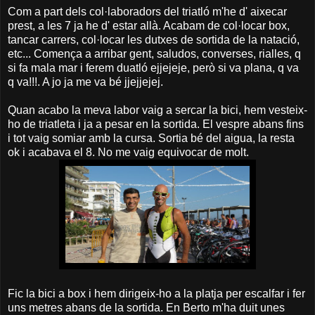
Com a part dels col·laboradors del triatló m'he d' aixecar
prest, a les 7 ja he d' estar allà. Acabam de col·locar box,
tancar carrers, col·locar les dutxes de sortida de la natació,
etc... Comença a arribar gent, saludos, converses, rialles, q
si fa mala mar i ferem duatló ejjejeje, però si va plana, q va
q va!!!. A jo ja me va bé jjejjejej.
Quan acabo la meva labor vaig a sercar la bici, hem vesteix-
ho de triatleta i ja a pesar en la sortida. El vespre abans fins
i tot vaig somiar amb la cursa. Sortia bé del aigua, la resta
ok i acabava el 8. No me vaig equivocar de molt.
Fic la bici a box i hem dirigeix-ho a la platja per escalfar i fer
uns metres abans de la sortida. En Berto m'ha duit unes