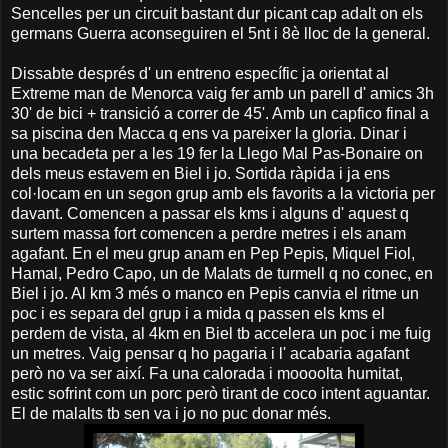
Sencelles per un circuit bastant dur picant cap adalt on els
germans Guerra aconseguiren el 5nt i 8è lloc de la general.
Dissabte després d' un entreno específic ja orientat al
Extreme man de Menorca vaig fer amb un parell d' amics 3h
30' de bici + transició a correr de 45'. Amb un capfico final a
sa piscina den Macca q ens va pareixer la gloria. Dinar i
una becadeta per a les 19 fer la Llego Mal Pas-Bonaire on
dels meus estavem en Biel i jo. Sortida ràpida i ja ens
col·locam en un segon grup amb els favorits a la victoria per
davant. Comencen a passar els kms i alguns d' aquest q
surtem massa fort comencen a perdre metres i els anam
agafant. En el meu grup anam en Pep Pepis, Miquel Fiol,
Hamal, Pedro Capo, un de Malats de turmell q no conec, en
Biel i jo. Al km 3 més o manco en Pepis canvia el ritme un
poc i es separa del grup i a mida q passen els kms el
perdem de vista, al 4km en Biel tb accelera un poc i me fuig
un metres. Vaig pensar q ho pagaria i l' acabaria agafant
però no va ser així. Fa una calorada i moooolta humitat,
estic sofrint com un porc però tirant de coco intent aguantar.
El de malalts tb sen va i jo no puc donar més.