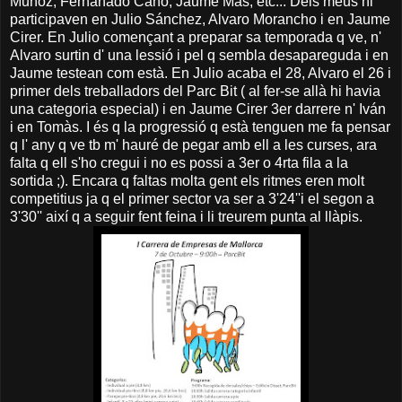
Muñoz, Fernanado Cano, Jaume Mas, etc... Dels meus hi
participaven en Julio Sánchez, Alvaro Morancho i en Jaume
Cirer. En Julio començant a preparar sa temporada q ve, n'
Alvaro surtin d' una lessió i pel q sembla desapareguda i en
Jaume testean com està. En Julio acaba el 28, Alvaro el 26 i
primer dels treballadors del Parc Bit ( al fer-se allà hi havia
una categoria especial) i en Jaume Cirer 3er darrere n' Iván
i en Tomàs. I és q la progressió q està tenguen me fa pensar
q l' any q ve tb m' hauré de pegar amb ell a les curses, ara
falta q ell s'ho cregui i no es possi a 3er o 4rta fila a la
sortida ;). Encara q faltas molta gent els ritmes eren molt
competitius ja q el primer sector va ser a 3'24''i el segon a
3'30'' així q a seguir fent feina i li treurem punta al llàpis.