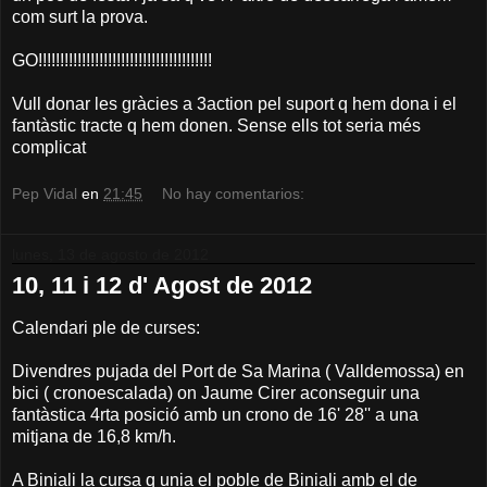
com surt la prova.
GO!!!!!!!!!!!!!!!!!!!!!!!!!!!!!!!!!!!!!!!!
Vull donar les gràcies a 3action pel suport q hem dona i el
fantàstic tracte q hem donen. Sense ells tot seria més
complicat
Pep Vidal
en
21:45
No hay comentarios:
lunes, 13 de agosto de 2012
10, 11 i 12 d' Agost de 2012
Calendari ple de curses:
Divendres pujada del Port de Sa Marina ( Valldemossa) en
bici ( cronoescalada) on Jaume Cirer aconseguir una
fantàstica 4rta posició amb un crono de 16' 28'' a una
mitjana de 16,8 km/h.
A Biniali la cursa q unia el poble de Biniali amb el de