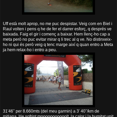
Uff està molt aprop, no me puc despistar. Veig com en Biel i
Raul volten i pens q he de fer el darrer esforç, q després ve
baixada. Faig el gir i començ a baixar. Hem llenç-ho cap a
meta però no puc evitar mirar q li trec al q ve. No distinxeix-
ho ni qui és però veig q tenc marge així q quan entro a Meta
ja hem relax-ho i entro a peu.
31'46'' per 8.660mts (del meu garmin) a 3' 40''/km de
mitjana. He sofrint mooooooooooolt, la calor i la humitat unit