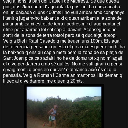
veig al fons la part del Castell de Manresa. Sé que queda
poc, uns 2km i hem d' aguantar la posició. La cursa acaba
en un baixada d' uns 400mts i no vull arribar amb companys
i tenir q jugarm-ho baixant així q quan arribam a la zona de
pinar amb cami estret de terra i pedres mir d' augmentar el
ritme per anarmen tot sol cap al davant. Aconsegueix-ho
sortir de la zona de terra totsol però sé q duc algú aprop.
Veig a Biel i Raul Casado q me treuen uns 100m. Els agaf
de referència per saber on esta el gir a mà esquerre on hi ha
la baixada q ens du cap a meta però la zona de sa platja de
Sant Joan pica cap adalt i ho he de donar tot xq no m' agafi
el q ve per darrera q no sé quí és. No me vull girar i q pensi
q vaig mort i q pens en qui ve? o almanco això és el q jo
pensaria. Veig a Roman i Carmé animant-nos i lis deman q
li trec al q ve darrere, me diuen q 20mts.