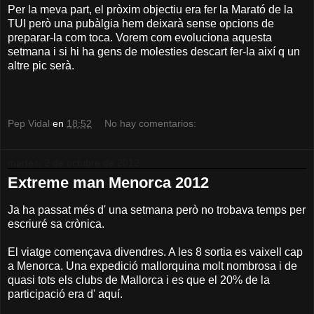
Per la meva part, el pròxim objectiu era fer la Marató de la
TUI però una pubàlgia hem deixarà sense opcions de
preparar-la com toca. Vorem com evoluciona aquesta
setmana i si hi ha gens de molesties descart fer-la així q un
altre pic serà.
Pep Vidal
en
18:52
No hay comentarios:
martes, 2 de octubre de 2012
Extreme man Menorca 2012
Ja ha passat més d' una setmana però no trobava temps per
escriuré sa crònica.
El viatge començava divendres. A les 8 sortia es vaixell cap
a Menorca. Una expedició mallorquina molt nombrosa i de
quasi tots els clubs de Mallorca i es que el 20% de la
participació era d' aquí.