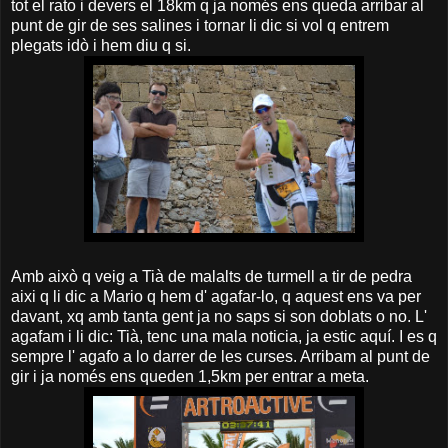
tot el rato i devers el 18km q ja només ens queda arribar al
punt de gir de ses salines i tornar li dic si vol q entrem
plegats idò i hem diu q si.
Amb això q veig a Tià de malalts de turmell a tir de pedra
aixi q li dic a Mario q hem d' agafar-lo, q aquest ens va per
davant, xq amb tanta gent ja no saps si son doblats o no. L'
agafam i li dic: Tià, tenc una mala noticia, ja estic aquí. I es q
sempre l' agafo a lo darrer de les curses. Arribam al punt de
gir i ja només ens queden 1,5km per entrar a meta.