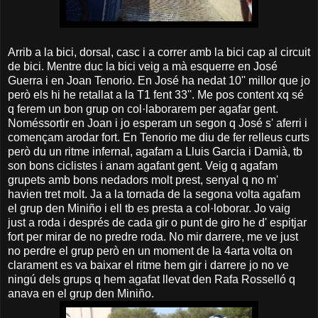
Arrib a la bici, dorsal, casc i a correr amb la bici cap al circuit
de bici. Mentre duc la bici veig a mà esquerre en José
Guerra i en Joan Tenorio. En José ha nedat 10'' millor que jo
però els hi he retallat a la T1 fent 33''. Me pos content xq sé
q ferem un bon grup on col·laborarem per agafar gent.
Noméssortir en Joan i jo esperam un segon q José s' aferri i
començam arodar fort. En Tenorio me diu de fer relleus curts
però du un ritme infernal, agafam a Lluis Garcia i Damià, tb
son bons ciclistes i anam agafant gent. Veig q agafam
grupets amb bons nedadors molt prest, senyal q no m'
havien tret molt. Ja a la tornada de la segona volta agafam
el grup den Miniño i ell tb es presta a col·loborar. Jo vaig
just a roda i després de cada gir o punt de giro he d' espitjar
fort per mirar de no predre roda. No mir darrere, me ve just
no perdre el grup però en un moment de la 4arta volta on
clarament es va baixar el ritme hem gir i darrere jo no ve
ningú dels grups q hem agafat llevat den Rafa Rosselló q
anava en el grup den Miniño.