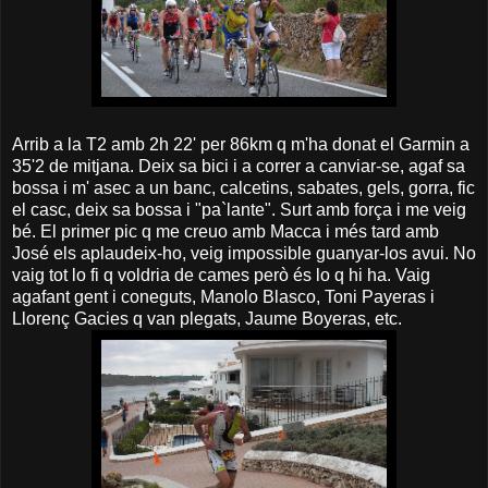
Arrib a la T2 amb 2h 22' per 86km q m'ha donat el Garmin a
35'2 de mitjana. Deix sa bici i a correr a canviar-se, agaf sa
bossa i m' asec a un banc, calcetins, sabates, gels, gorra, fic
el casc, deix sa bossa i "pa`lante". Surt amb força i me veig
bé. El primer pic q me creuo amb Macca i més tard amb
José els aplaudeix-ho, veig impossible guanyar-los avui. No
vaig tot lo fi q voldria de cames però és lo q hi ha. Vaig
agafant gent i coneguts, Manolo Blasco, Toni Payeras i
Llorenç Gacies q van plegats, Jaume Boyeras, etc.