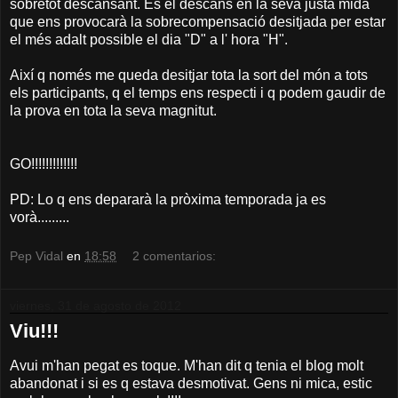
sobretot descansant. És el descans en la seva justa mida
que ens provocarà la sobrecompensació desitjada per estar
el més adalt possible el dia "D" a l' hora "H".
Així q només me queda desitjar tota la sort del món a tots
els participants, q el temps ens respecti i q podem gaudir de
la prova en tota la seva magnitut.
GO!!!!!!!!!!!!!
PD: Lo q ens depararà la pròxima temporada ja es
vorà.........
Pep Vidal
en
18:58
2 comentarios:
viernes, 31 de agosto de 2012
Viu!!!
Avui m'han pegat es toque. M'han dit q tenia el blog molt
abandonat i si es q estava desmotivat. Gens ni mica, estic