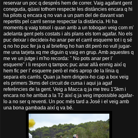
reservar un poc q després hem de correr. Vaig agafant gent
coneguda, qüasi tothom respecte les distàncies encara q hi
ha pilots q encara q no van a un pam del de davant van
repertits pel carril sense respectar la distància. Hi ha
moments q vaig totsol i quan arrib a un tobogan veig com m'
adelanta gent pels costats i als plans els torn agafar. No els
puc deixar i decideix-ho anar per el carril esquerre tot i q sé
q no ho puc fer ja q al briefing ho han dit però no vull jugar-
me una tarjeta xq me diguin q vaig en grup. Amb aquestes q
me ve un jutge i m'ho recorda: " No pots anar per l'
esquerre" i li respon q tampoc puc anar allà enmig així q
hem fic per l' esquerre però el més aprop de la línia q
separa els carrils. Quan ja hem dirigeix-ho cap a box veig
els primers 3kms del circuit de cursa i aqui ja agaf
referències de la gent. Veig a Macca q ja me treu 1'5km i
encara no he arribat a la T2 així q ja veig impossible agafar-
lo a no ser q reventi. Un poc més tard a José i el veig amb
una bona gambada així q va bé.