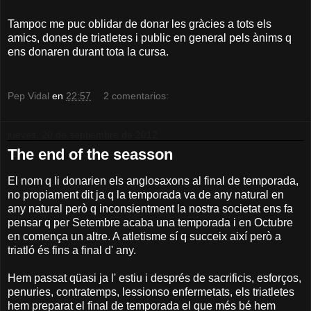
Tampoc me puc oblidar de donar les gràcies a tots els
amics, dones de triatletes i public en general pels ànims q
ens donaren durant tota la cursa.
Pep Vidal
en
22:57
2 comentarios:
jueves, 20 de septiembre de 2012
The end of the seasson
El nom q li donarien els anglosaxons al final de temporada,
no propiament dit ja q la temporada va de any natural en
any natural però q inconsientment la nostra societat ens fa
pensar q per Setembre acaba una temporada i en Octubre
en comença un altre. A atletisme sí q succeix així però a
triatló és fins a final d' any.
Hem passat qüasi ja l' estiu i després de sacrificis, esforços,
penuries, contratemps, lessionso enfermetats, els triatletes
hem preparat el final de temporada el que més bé hem