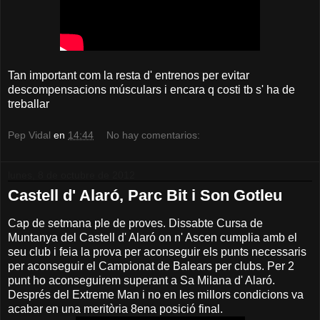
Tan important com la resta d' entrenos per evitar
descompensacions músculars i encara q costi tb s' ha de
treballar
Pep Vidal
en
14:44
No hay comentarios:
lunes, 8 de octubre de 2012
Castell d' Alaró, Parc Bit i Son Gotleu
Cap de setmana ple de proves. Dissabte Cursa de
Muntanya del Castell d' Alaró on n' Ascen cumplia amb el
seu club i feia la prova per aconseguir els punts necessaris
per aconseguir el Campionat de Balears per clubs. Per 2
punt ho aconseguirem superant a Sa Milana d' Alaró.
Després del Extreme Man i no en les millors condicions va
acabar en una meritòria 8ena posició final.