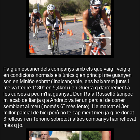
Faig un escaner dels companys amb els que vaig i veig q
en condicions normals els únics q en principi me guanyen
son en Miniño sobrat ( inalcançable, ens baixarem junts i
me va treure 1' 30'' en 5,4km) i en Guerra q darrerement a
les curses a peu m'ha guanyat. Den Rafa Rosselló tampoc
m' acab de fiar ja q a Andratx va fer un parcial de correr
semblant al meu ( només 6'' més lento). He marcat el 3er
millor parcial de bici però no te cap merit meu ja q he donat
3 relleus i en Tenorio sobretot i altres companys han rellevat
més q jo.