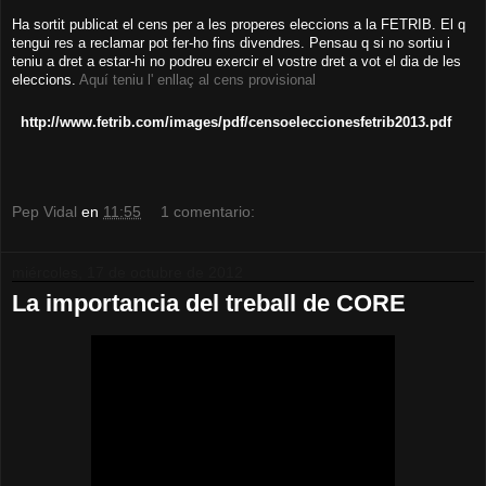
Ha sortit publicat el cens per a les properes eleccions a la FETRIB. El q
tengui res a reclamar pot fer-ho fins divendres. Pensau q si no sortiu i
teniu a dret a estar-hi no podreu exercir el vostre dret a vot el dia de les
eleccions.
Aquí teniu l' enllaç al cens provisional
http://www.fetrib.com/images/pdf/censoeleccionesfetrib2013.pdf
Pep Vidal
en
11:55
1 comentario:
miércoles, 17 de octubre de 2012
La importancia del treball de CORE