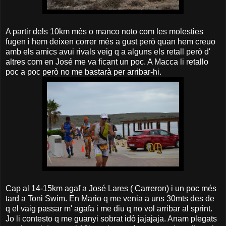
A partir dels 10km més o manco noto com les molesties
fugen i hem deixen correr més a gust però quan hem creuo
amb els amics avui rivals veig q a alguns els retall però d'
altres com en José me va ficant un poc. A Macca li retallo
poc a poc però no me bastarà per arribar-hi.
Cap al 14-15km agaf a José Lares ( Carreron) i un poc més
tard a Toni Swim. En Mario q me venia a uns 30mts des de
q el vaig passar m' agafa i me diu q no vol arribar al sprint.
Jo li contesto q me guanyi sobrat idò jajajaja. Anam plegats