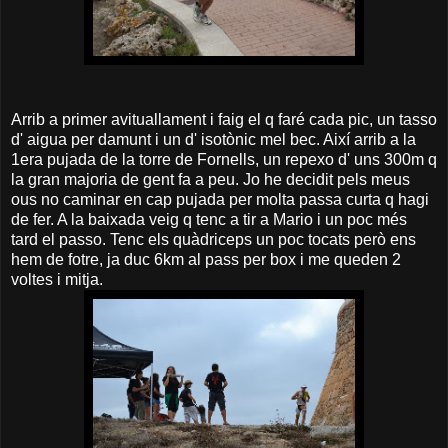
Arrib a primer avituallament i faig el q faré cada pic, un tasso
d' aigua per damunt i un d' isotònic mel bec. Així arrib a la
1era pujada de la torre de Fornells, un repexo d' uns 300m q
la gran majoria de gent fa a peu. Jo he decidit pels meus
ous no caminar en cap pujada per molta passa curta q hagi
de fer. A la baixada veig q tenc a tir a Mario i un poc més
tard el passo. Tenc els quàdriceps un poc tocats però ens
hem de fotre, ja duc 6km al pass per box i me queden 2
voltes i mitja.