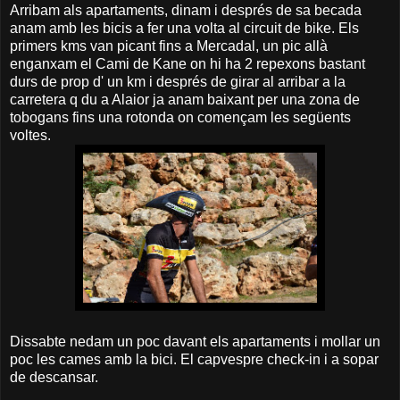
Arribam als apartaments, dinam i després de sa becada
anam amb les bicis a fer una volta al circuit de bike. Els
primers kms van picant fins a Mercadal, un pic allà
enganxam el Cami de Kane on hi ha 2 repexons bastant
durs de prop d' un km i després de girar al arribar a la
carretera q du a Alaior ja anam baixant per una zona de
tobogans fins una rotonda on començam les següents
voltes.
Dissabte nedam un poc davant els apartaments i mollar un
poc les cames amb la bici. El capvespre check-in i a sopar
de descansar.