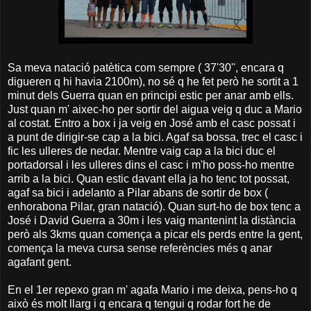
Sa meva natació patètica com sempre ( 37'30'', encara q
digueren q hi havia 2100m), no sé q he fet però he sortit a 1
minut dels Guerra quan en principi estic per anar amb ells.
Just quan m' aixec-ho per sortir del aigua veig q duc a Mario
al costat. Entro a box i ja veig en José amb el casc possat i
a punt de dirigir-se cap a la bici. Agaf sa bossa, trec el casc i
fic les ulleres de nedar. Mentre vaig cap a la bici duc el
portadorsal i les ulleres dins el casc i m'ho poss-ho mentre
arrib a la bici. Quan estic davant ella ja ho tenc tot possat,
agaf sa bici i adelanto a Pilar abans de sortir de box (
enhorabona Pilar, gran natació). Quan surt-ho de box tenc a
José i David Guerra a 30m i les vaig mantenint la distància
però als 3kms quan comença a picar els perds entre la gent,
comença la meva cursa sense referències més q anar
agafant gent.
En el 1er repexo gran m' agafa Mario i me deixa, pens-ho q
això és molt llarg i q encara q tengui q rodar fort he de