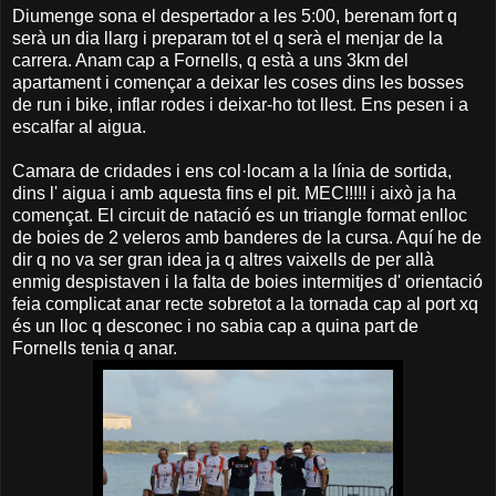
Diumenge sona el despertador a les 5:00, berenam fort q
serà un dia llarg i preparam tot el q serà el menjar de la
carrera. Anam cap a Fornells, q està a uns 3km del
apartament i començar a deixar les coses dins les bosses
de run i bike, inflar rodes i deixar-ho tot llest. Ens pesen i a
escalfar al aigua.
Camara de cridades i ens col·locam a la línia de sortida,
dins l' aigua i amb aquesta fins el pit. MEC!!!!! i això ja ha
començat. El circuit de natació es un triangle format enlloc
de boies de 2 veleros amb banderes de la cursa. Aquí he de
dir q no va ser gran idea ja q altres vaixells de per allà
enmig despistaven i la falta de boies intermitjes d' orientació
feia complicat anar recte sobretot a la tornada cap al port xq
és un lloc q desconec i no sabia cap a quina part de
Fornells tenia q anar.