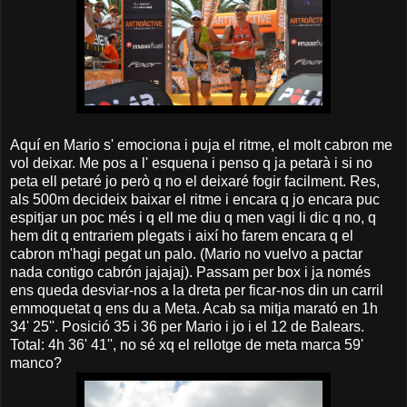
Aquí en Mario s' emociona i puja el ritme, el molt cabron me
vol deixar. Me pos a l' esquena i penso q ja petarà i si no
peta ell petaré jo però q no el deixaré fogir facilment. Res,
als 500m decideix baixar el ritme i encara q jo encara puc
espitjar un poc més i q ell me diu q men vagi li dic q no, q
hem dit q entrariem plegats i així ho farem encara q el
cabron m'hagi pegat un palo. (Mario no vuelvo a pactar
nada contigo cabrón jajajaj). Passam per box i ja només
ens queda desviar-nos a la dreta per ficar-nos din un carril
emmoquetat q ens du a Meta. Acab sa mitja marató en 1h
34' 25''. Posició 35 i 36 per Mario i jo i el 12 de Balears.
Total: 4h 36' 41'', no sé xq el rellotge de meta marca 59'
manco?