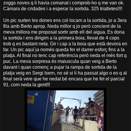
zoggs noves q li havia comanat i comprob-ho q me van ok.
Càmara de cridades i a esperar la sortida. 325 triatletes!!!!
Un pic surten les dones ens col·locam a la sortida, jo a 3era
fila amb Berto aprop. Neda millor q jo però concient de la
meva millora me proposat sortir amb ell del aigua. Es dona
la sortida i ens dirigim a la primera boia, llevat de 4 cops
trob q es bastant neta. Gir i cap a la boia que està devora en
far. Un pic aquí ja només queda fer el darrer esforç fins a la
platja. Al final no tenc cap referència però neda el més fort q
puc. La meva sorpresa és maiuscula quan veig a Berto
davant i quan començ a pujar la rampa de sortida de la
platja veig en Sergi Isern, no sé si li ha passat algo o es q al
final serà vere que he nedat bé encara que he fet el parcial
91, com neda la gent!!!