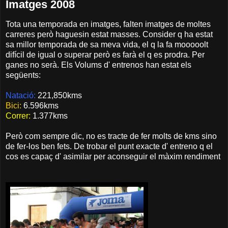
Imatges 2008
Tota una temporada en imatges, falten imatges de moltes
carreres però haguesin estat masses. Consider q ha estat
sa millor temporada de sa meva vida, el q la fa mooooolt
difícil de igual o superar però es farà el q es prodra. Per
ganes no serà. Els Volums d' entrenos han estat els
següents:
Natació:
221,850kms
Bici:
6.596kms
Correr:
1.377kms
Però com sempre dic, no es tracte de fer molts de kms sino
de fer-los ben fets. De trobar el punt exacte d' entreno q el
cos es capaç d' asimilar per aconseguir el màxim rendiment