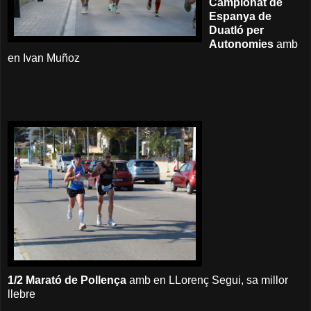
Campionat de
Espanya de
Duatló per
Autonomies
amb
en Ivan Muñoz
1/2 Marató de Pollença
amb en LLorenç Segui, sa millor
llebre