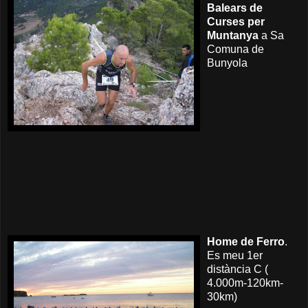
Balears de
Curses per
Muntanya
a Sa
Comuna de
Bunyola
Home de Ferro
.
Es meu 1er
distància C (
4.000m-120km-
30km)