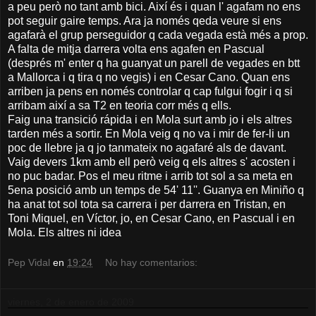
a peu però no tant amb bici. Així és i quan l' agafam no ens
pot seguir gaire temps. Ara ja només qeda veure si ens
agafarà el grup perseguidor q cada vegada està més a prop.
A falta de mitja darrera volta ens agafen en Pascual
(després m' enter q ha guanyat un parell de vegades en btt
a Mallorca i q tira q no vegis) i en Cesar Cano. Quan ens
arriben ja pens en només controlar q cap fulgui fogir i q si
arribam així a sa T2 en teoria corr més q ells.
Faig una transició rápida i en Mola surt amb jo i els altres
tarden més a sortir. En Mola veig q no va i mir de fer-li un
poc de llebre ja q jo tanmateix no agafaré als de davant.
Vaig devers 1km amb ell però veig q els altres s' acosten i
no puc badar. Pos el meu ritme i arrib tot sol a sa meta en
5ena posició amb un temps de 54' 11''. Guanya en Miniño q
ha anat tot sol tota sa carrera i per darrera en Tristan, en
Toni Miquel, en Víctor, jo, en Cesar Cano, en Pascual i en
Mola. Els altres ni idea
Pep Vidal
en
19:24
No hay comentarios:
viernes, 2 de enero de 2009