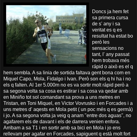
Doncs ja hem fet
sa primera cursa
de s' any i sa
veritat es q es
resultat ha estat bo
però les
sensacions no
tant, l' any passat
hem trobava més
rápid o això es el q
hem sembla. A sa linia de sortida faltava gent bona com en
Miquel Capo, Mola, Fidalgo i Ivan. Però son els q hi ha i no
els q falten. Al 1er 5.000m no es va sortir molt rápid però a
sa segona volta sa cosa es estirar i sa cosa va qedar amb
en Miniño tot sol comandant sa prova a uns metres en
Tristan, en Toni Miquel, en Victor Vovrusko i en Forcades i a
uns metres d' aqests en Mola petit ( un poc més q es germà)
i jo. A sa segona volta ja veig q anam "entre dos aguas", no
agafarem els de davant i els de darrera venien enfora.
Arribam a sa T1 i en sortir amb sa bici en Mola i jo ens
rellevam per agafar en Forcades, sapiguent q està molt fort