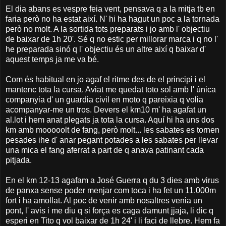
El dia abans es vespre feia vent, pensava q a la mitja tb en
faria però no ha estat així. N' hi ha hagut un poc a la tornada
però no molt. A la sortida tots preparats i jo amb l' objectiu
de baixar de 1h 20'. Sé q no estic per millorar marca i q no l'
he preparada sinó q l' objectiu és un altre així q baixar d'
aquest temps ja me va bé.
Com és habitual en jo agaf el ritme des de el principi i el
mantenc tota la cursa. Aviat me quedat toto sol amb l' única
companyia d' un guardia civil en moto q pareixia q volia
acompanyar-me un tros. Devers el km10 m' ha agafat un
al.lot i hem anat plegats ja tota la cursa. Aquí hi ha uns dos
km amb mooooolt de fang, però molt... les sabates es tornen
pesades ihe d' anar pegant potades a les sabates per llevar
una mica el fang aferrat a part de q anava patinant cada
pitjada.
En el km 12-13 agafam a José Guerra q du 3 dies amb virus
de panxa sense poder menjar com toca i ha fet un 11.000m
fort i ha amollat. Al poc de venir amb nosaltres venia un
pont, l' avis i me diu q si força es caga damunt jjaja, li dic q
esperi en Tito q vol baixar de 1h 24' i li faci de llebre. Hem fa