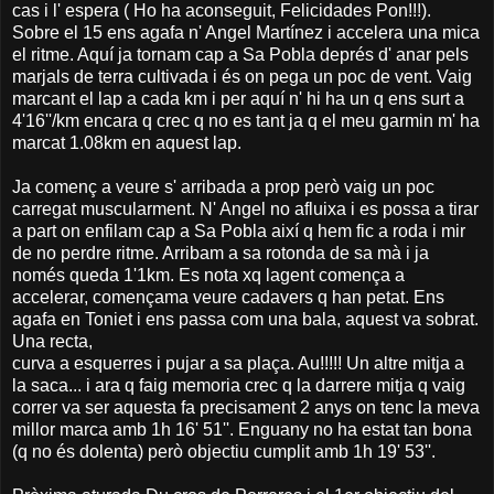
cas i l' espera ( Ho ha aconseguit, Felicidades Pon!!!).
Sobre el 15 ens agafa n' Angel Martínez i accelera una mica
el ritme. Aquí ja tornam cap a Sa Pobla deprés d' anar pels
marjals de terra cultivada i és on pega un poc de vent. Vaig
marcant el lap a cada km i per aquí n' hi ha un q ens surt a
4'16''/km encara q crec q no es tant ja q el meu garmin m' ha
marcat 1.08km en aquest lap.
Ja començ a veure s' arribada a prop però vaig un poc
carregat muscularment. N' Angel no afluixa i es possa a tirar
a part on enfilam cap a Sa Pobla així q hem fic a roda i mir
de no perdre ritme. Arribam a sa rotonda de sa mà i ja
només queda 1'1km. Es nota xq lagent comença a
accelerar, començama veure cadavers q han petat. Ens
agafa en Toniet i ens passa com una bala, aquest va sobrat.
Una recta,
curva a esquerres i pujar a sa plaça. Au!!!!! Un altre mitja a
la saca... i ara q faig memoria crec q la darrere mitja q vaig
correr va ser aquesta fa precisament 2 anys on tenc la meva
millor marca amb 1h 16' 51''. Enguany no ha estat tan bona
(q no és dolenta) però objectiu cumplit amb 1h 19' 53''.