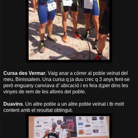
Cursa des Vermar
. Vaig anar a córrer al poble veïnat del
meu, Binissalem. Una cursa q ja duu crec q 3 anys fent-se
però enguany canviava d’ ubicació i es feia d¡per dins les
vinyes de rem de les afores del poble.
Duavins
. Un altre poble a un altre poble veïnat i tb molt
content amb el resultat obtingut.