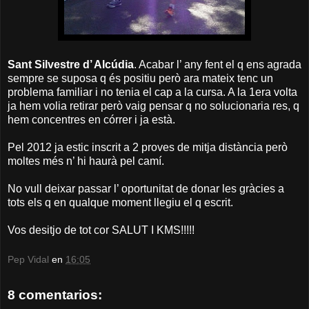
Sant Silvestre d’ Alcúdia
. Acabar l’ any fent el q ens agrada
sempre se suposa q és positiu però ara mateix tenc un
problema familiar i no tenia el cap a la cursa. A la 1era volta
ja hem volia retirar però vaig pensar q no solucionaria res, q
hem concentres en córrer i ja està.
Pel 2012 ja estic inscrit a 2 proves de mitja distància però
moltes més n’ hi haurà pel camí.
No vull deixar passar l’ oportunitat de donar les gràcies a
tots els q en qualque moment llegiu el q escrit.
Vos desitjo de tot cor SALUT I KMS!!!!!
Pep Vidal
en
16:05
8 comentarios: