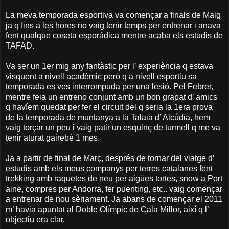
La meva temporada esportiva va començar a finals de Maig
ja q fins a les hores no vaig tenir temps per entrenar i anava
fent qualque coseta esporàdica mentre acaba els estudis de
TAFAD.
Va ser un 1er mig any fantàstic per l’ experiència q estava
visquent a nivell acadèmic però q a nivell esportiu sa
temporada es ves interrompuda per una lesió. Pel Febrer,
mentre feia un entreno conjunt amb un bon grapat d’ amics
q havíem quedat per fer el circuit del q seria la 1era prova
de la temporada de muntanya a la Talaia d’ Alcúdia, hem
vaig torçar un peu i vaig patir un esquinç de turmell q me va
tenir aturat gairebé 1 mes.
Ja a partir de final de Març, després de tornar del viatge d’
estudis amb els meus companys per terres catalanes fent
trekking amb raquetes de neu per aigües tortes, snow a Port
aine, compres per Andorra, fer puenting, etc.. vaig començar
a entrenar de nou sèriament. Ja abans de començar el 2011
m’ havia apuntat al Doble Olímpic de Cala Millor, així q l’
objectiu era clar.