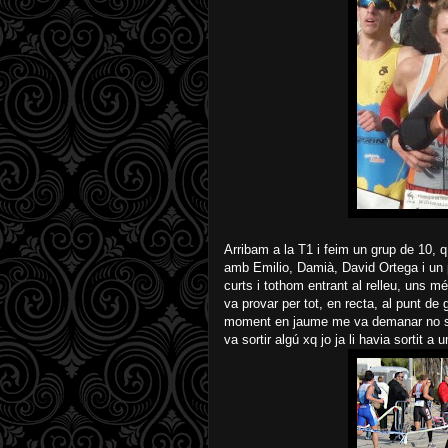
Arribam a la T1 i feim un grup de 10, q
amb Emilio, Damià, David Ortega i un p
curts i tothom entrant al relleu, uns 
va provar per tot, en recta, al punt de g
moment en jaume me va demanar no sé q 
va sortir algú xq jo ja li havia sortit a u