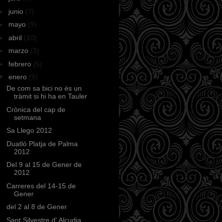
►
junio
(7)
►
mayo
(9)
►
abril
(10)
►
marzo
(3)
►
febrero
(5)
▼
enero
(9)
De com sa bici no és un
tràmit si hi ha en Tauler
Crònica del cap de
setmana
Sa Llego 2012
Duatló Platja de Palma
2012
Del 9 al 15 de Gener de
2012
Carreres del 14-15 de
Gener
del 2 al 8 de Gener
Sant Silvestre d' Alcudia