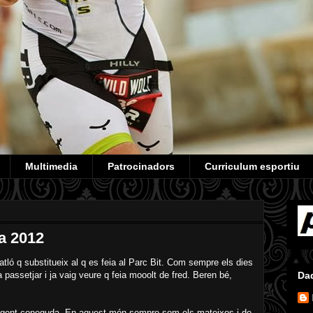
Multimedia
Patrocinadors
Curriculum esportiu
a 2012
ló q substitueix al q es feia al Parc Bit. Com sempre els dies
a passetjar i ja vaig veure q feia mooolt de fred. Beren bé,
Da
e gent coneguda. En aquest món sempre som els mateixos i de