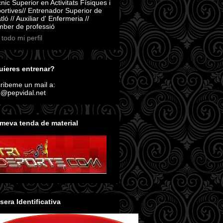
nic Superior en Activitats Físiques i
ortives// Entrenador Superior de
atló // Auxiliar d' Enfermeria //
ber de professió
 todo mi perfil
ieres entrenar?
ribeme un mail a:
o@pepvidal.net
meva tenda de material
sera Identificativa