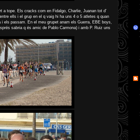
urt a tope. Els cracks com en Fidalgo, Charlie, Juanan tot d'
tre ells i el grup en el q vaig hi ha uns 4 o 5 atletes q quan
rça i els passam. En el meu grupet anam els Guerra, EBE boys,
després sabria q és amic de Pablo Carmona) i amb P. Ruiz uns