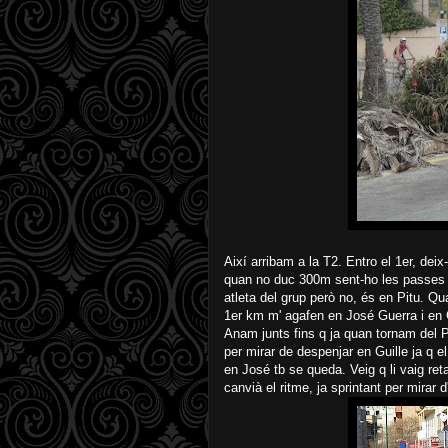
Així arribam a la T2. Entro el 1er, deix
quan no duc 300m sent-ho les passes d'
atleta del grup però no, és en Pitu. Q
1er km m' agafen en José Guerra i en Gu
Anam junts fins q ja quan tornam del P
per mirar de despenjar en Guille ja q 
en José tb se queda. Veig q li vaig reta
canvià el ritme, ja sprintant per mirar d'