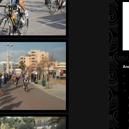
Arc
►
►
▼