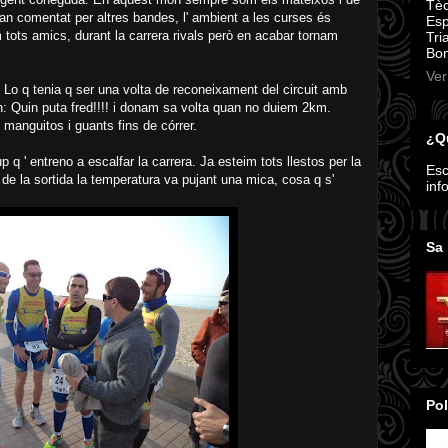
Tèc
an comentat per altres bandes, l' ambient a les curses és
Esp
 tots amics, durant la carrera rivals però en acabar tornam
Tri
Bom
Ver
. Lo q tenia q ser una volta de reconeixament del circuit amb
n: Quin puta fred!!!! i donam sa volta quan no duiem 2km.
manguitos i guants fins de córrer.
¿Qu
p q ' entreno a escalfar la carrera. Ja esteim tots llestos per la
Esc
 de la sortida la temperatura va pujant una mica, cosa q s'
inf
Sa 
Pol