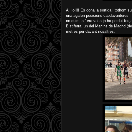
Al lio!!!! Es dona la sortida i tothom s
una agafen posicions capdavanteres i en
no duim la 1era volta ja ha perdut fo
Bistiferra, un del Marlins de Madrid (
metres per davant nosaltres.