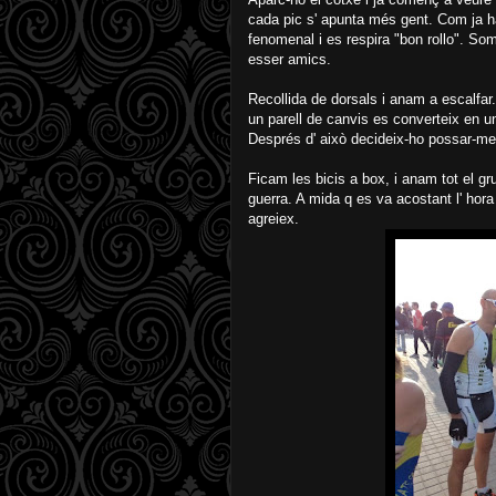
cada pic s' apunta més gent. Com ja h
fenomenal i es respira "bon rollo". Som
esser amics.
Recollida de dorsals i anam a escalfar
un parell de canvis es converteix en u
Després d' això decideix-ho possar-me 
Ficam les bicis a box, i anam tot el gru
guerra. A mida q es va acostant l' hora
agreiex.