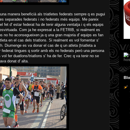
guna manera beneficià als triatletes federats sempre q es pugui
ides separades federats i no federats més equips. Me pareix
l fet d' estar federat ha de tenir alguna ventatja i q els equips
 desvirtuada. Com ja he expresat a la FETRIB, si realment es
ips no ho aconsegueixen ja q una gran majoria d' equips es fan
leta en el cas dels triatlons. Si realment es vol fomentar s'
sh. Diumenge es va donar el cas de q un atleta (triatleta a
r federat tingues q sortir amb els no federats però una persona
vol fer duatlons/triatlons s' ha de fer. Crec q va tenir no se
hos
ava donat d' alta.
Blo