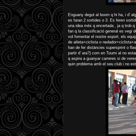
Enguany degut al boom q hi ha, i d' al
es faran 2 sortides o 3. Es feren sort
una idea més q encertada , ja q trob q e
fan q la classificació general es vegi
vol fomentar el nostre esport, els equ
de atleta+ciclista o nedador+ciclista+at
han de fer distàncies supersprint o fla
partir d' ara?) com en Toumi al no esta
q aspira a guanyar carreres si de veres 
quin problema amb el seu club i no est