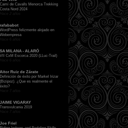
Camí de Cavalls Menorca Trekking
Costa Nord 2024
Hace 2 años
rafababot
WordPress felizmente alojado en
Webempresa
Hace 6 años
SA MILANA - ALARÓ
VII CxM Escorca 2020 (LLuc-Trail)
Hace 6 años
Aitor Ruiz de Zárate
Definición de éxito por Markel Irizar
(Bizipoz). ¿Que es realmente el
éxito?
Hace 7 años
JAIME VIGARAY
Transvulcania 2019
Hace 7 años
Joe Friel
Riding Indoors and Pedaling Skills,