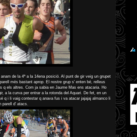
 anam de la 4ª a la 14ena posició. Al punt de gir veig un grupet
arell més bastant aprop. El nostre grup s' enten bé, relleus
més q els altres. Com ja sabia en Jaume Mas ens atacaria. Ho
ir, a la curva per entrar a la rotonda del Aquari. De fet, en un
i li vaig contestar q anava fus i va atacar jajajaj almanco li
n parell d' atacs.