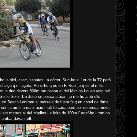
-ho la bici, casc, sabates i a córrer. Surt-ho el 1er de la T2 però
 algú q m' agafa. Pens-ho q es en P. Ruiz ja q és el millor
uan ja duc devers 800m me passa el del Marlins i quan vaig pel
ille Soler. En José se possa a tirar i jo me fic amb ells.
uro Beach i entram al passeig de fusta faig un canvi de ritme
el sentia amb la respiració molt forçada però per sorpresa meva
llant metres al del Marlins i a falta de 100m l' agaf-ho i torn-ho
 arribar davant ell.