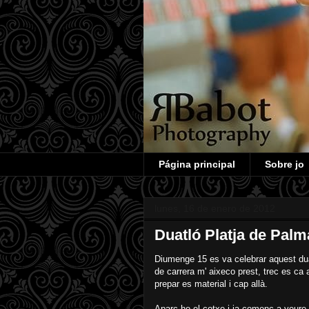
Página principal
Sobre jo
lunes, 16 de enero de 2012
Duatló Platja de Palm
Diumenge 15 es va celebrar aquest duat
de carrera m' aixeco prest, trec es ca 
prepar es material i cap allà.
Aparc-ho el cotxe i ja començ a veur