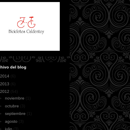
hivo del blog
2014
(6)
2013
(6)
2012
(54)
►
noviembre
(1)
►
octubre
(3)
►
septiembre
(1)
►
agosto
(3)
►
julio
(3)