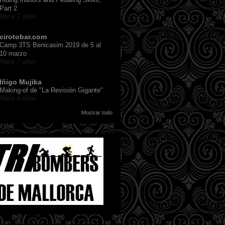
Part 2
Hace 7 años
cirotobar.com
Camp 3TS Benicasim 2019 de 5 al
10 marzo
Hace 7 años
Iñigo Mujika
Making-of de "La Revisión Gigante"
Hace 8 años
Mostrar todo