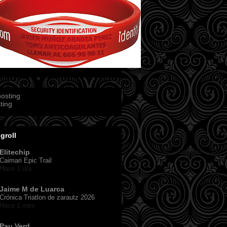
ting
groll
Elitechip
Caimari Epic Trail
Hace 1 día
Jaime M de Luarca
Crónica Triatlon de zarautz 2026
Hace 1 mes
Pau Verd