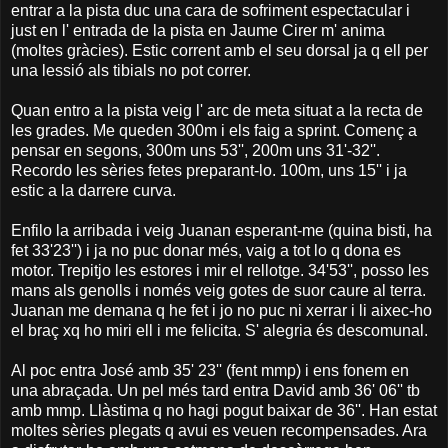
entrar a la pista duc una cara de sofriment espectacular i
just en l' entrada de la pista en Jaume Cirer m' anima
(moltes gràcies). Estic corrent amb el seu dorsal ja q ell per
una lessió als tibials no pot correr.
Quan entro a la pista veig l' arc de meta situat a la recta de
les grades. Me queden 300m i els faig a sprint. Començ a
pensar en segons, 300m uns 53'', 200m uns 31'-32''.
Recordo les sèries fetes preparant-lo. 100m, uns 15'' i ja
estic a la darrere curva.
Enfilo la arribada i veig Juanan esperant-me (quina bisti, ha
fet 33'23'') i ja no puc donar més, vaig a tot lo q dona es
motor. Trepitjo les estores i mir el rellotge. 34'53'', posso les
mans als genolls i només veig gotes de suor caure al terra.
Juanan me demana q he fet i jo no puc ni xerrar i li aixec-ho
el braç xq ho miri ell i me felicita. S' alegria és descomunal.
Al poc entra José amb 35' 23'' (fent mmp) i ens fonem en
una abraçada. Un pel més tard entra David amb 36' 06'' tb
amb mmp. Llàstima q no hagi pogut baixar de 36''. Han estat
moltes sèries plegats q avui es veuen recompensades. Ara