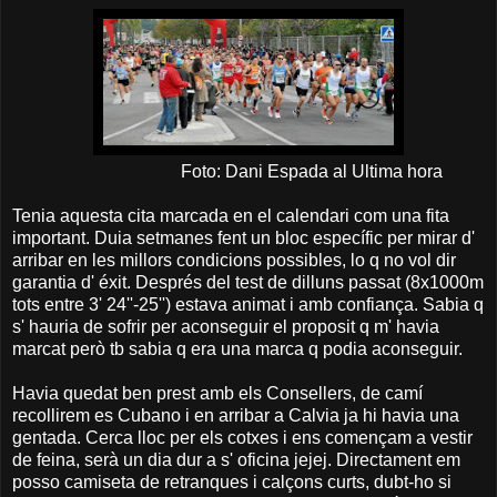
Foto: Dani Espada al Ultima hora
Tenia aquesta cita marcada en el calendari com una fita
important. Duia setmanes fent un bloc específic per mirar d'
arribar en les millors condicions possibles, lo q no vol dir
garantia d' éxit. Després del test de dilluns passat (8x1000m
tots entre 3' 24''-25'') estava animat i amb confiança. Sabia q
s' hauria de sofrir per aconseguir el proposit q m' havia
marcat però tb sabia q era una marca q podia aconseguir.
Havia quedat ben prest amb els Consellers, de camí
recollirem es Cubano i en arribar a Calvia ja hi havia una
gentada. Cerca lloc per els cotxes i ens començam a vestir
de feina, serà un dia dur a s' oficina jejej. Directament em
posso camiseta de retranques i calçons curts, dubt-ho si