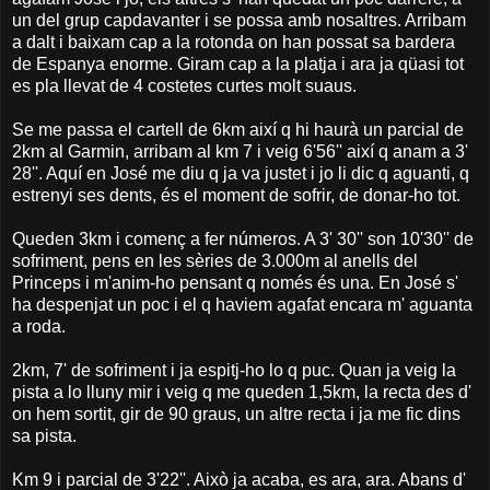
un del grup capdavanter i se possa amb nosaltres. Arribam
a dalt i baixam cap a la rotonda on han possat sa bardera
de Espanya enorme. Giram cap a la platja i ara ja qüasi tot
es pla llevat de 4 costetes curtes molt suaus.
Se me passa el cartell de 6km així q hi haurà un parcial de
2km al Garmin, arribam al km 7 i veig 6'56'' així q anam a 3'
28''. Aquí en José me diu q ja va justet i jo li dic q aguanti, q
estrenyi ses dents, és el moment de sofrir, de donar-ho tot.
Queden 3km i començ a fer números. A 3' 30'' son 10'30'' de
sofriment, pens en les sèries de 3.000m al anells del
Princeps i m'anim-ho pensant q només és una. En José s'
ha despenjat un poc i el q haviem agafat encara m' aguanta
a roda.
2km, 7' de sofriment i ja espitj-ho lo q puc. Quan ja veig la
pista a lo lluny mir i veig q me queden 1,5km, la recta des d'
on hem sortit, gir de 90 graus, un altre recta i ja me fic dins
sa pista.
Km 9 i parcial de 3'22''. Això ja acaba, es ara, ara. Abans d'