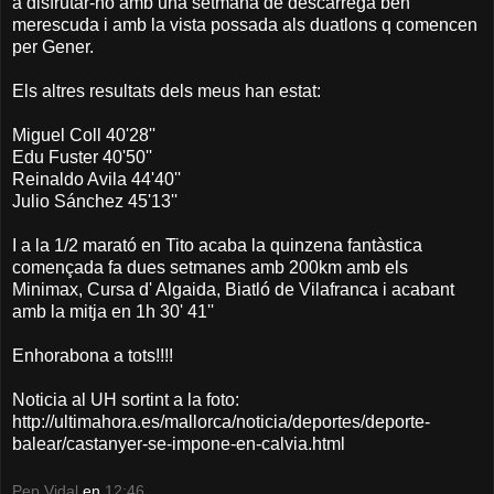
a disfrutar-ho amb una setmana de descàrrega ben
merescuda i amb la vista possada als duatlons q comencen
per Gener.
Els altres resultats dels meus han estat:
Miguel Coll 40'28''
Edu Fuster 40'50''
Reinaldo Avila 44'40''
Julio Sánchez 45'13''
I a la 1/2 marató en Tito acaba la quinzena fantàstica
començada fa dues setmanes amb 200km amb els
Minimax, Cursa d' Algaida, Biatló de Vilafranca i acabant
amb la mitja en 1h 30' 41''
Enhorabona a tots!!!!
Noticia al UH sortint a la foto:
http://ultimahora.es/mallorca/noticia/deportes/deporte-
balear/castanyer-se-impone-en-calvia.html
Pep Vidal
en
12:46