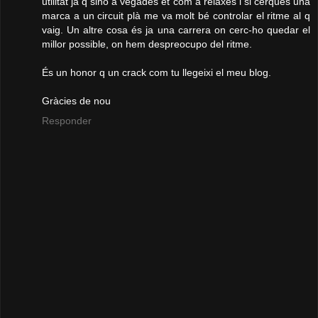
utilitat ja q sino a vegades et com a relaxes i si cerques una
marca a un circuit plà me va molt bé controlar el ritme al q
vaig. Un altre cosa és ja una carrera on cerc-ho quedar el
millor possible, on hem despreocupo del ritme.
És un honor q un crack com tu llegeixi el meu blog.
Gràcies de nou
Responder