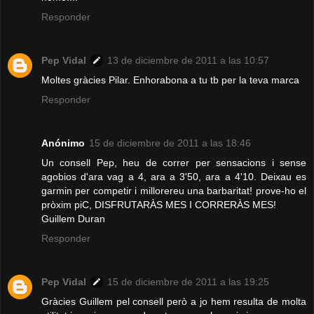
Responder
Pep Vidal
13 de diciembre de 2011 a las 10:57
Moltes gràcies Pilar. Enhorabona a tu tb per la teva marca
Responder
Anónimo
15 de diciembre de 2011 a las 18:46
Un consell Pep, heu de correr per sensacions i sense
agobios d'ara vag a 4, ara a 3'50, ara a 4'10. Deixau es
garmin per competir i millorereu una barbaritat! prove-ho el
pròxim piC, DISFRUTARÀS MES I CORRERÀS MES!
Guillem Duran
Responder
Pep Vidal
15 de diciembre de 2011 a las 19:25
Gràcies Guillem pel consell però a jo hem resulta de molta