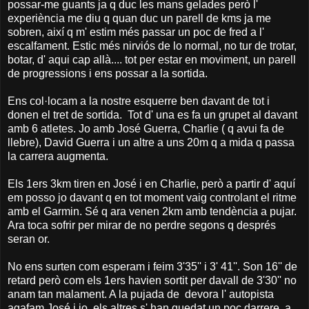
possar-me guants ja q duc les mans gelades però l'
experiència me diu q quan duc un parell de kms ja me
sobren, així q m' estim més passar un poc de fred a l'
escalfament. Estic més nirviós de lo normal, no tur de trotar,
botar, d' aqui cap allà.... tot per estar en moviment, un parell
de progressions i ens possar a la sortida.
Ens col·locam a la nostre esquerre ben davant de tot i
donen el tret de sortida. Tot d' una es fa un grupet al davant
amb 6 atletes. Jo amb José Guerra, Charlie ( q avui fa de
llebre), David Guerra i un altre a uns 20m q a mida q passa
la carrera augmenta.
Els 1ers 3km tiren en José i en Charlie, però a partir d' aquí
em posso jo davant q en tot moment vaig controlant el ritme
amb el Garmin. Sé q ara venen 2km amb tendència a pujar.
Ara toca sofrir per mirar de no perdre segons q després
seran or.
No ens surten com esperam i feim 3'35'' i 3' 41''. Son 16'' de
retard però com els 1ers havien sortit per davall de 3'30'' no
anam tan malament. A la pujada de devora l' autopista
agafam José i jo, els altres s' han quedat un poc darrere, a