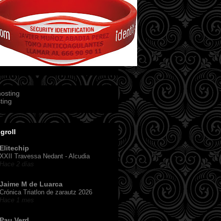
ting
groll
Elitechip
XXII Travessa Nedant - Alcudia
Hace 2 días
Jaime M de Luarca
Crónica Triatlon de zarautz 2026
Hace 1 mes
Pau Verd