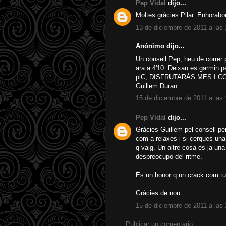
Pep Vidal
dijo...
Moltes gràcies Pilar. Enhorabo
13 de diciembre de 2011 a las
Anónimo dijo...
Un consell Pep, heu de correr 
ara a 4'10. Deixau es garmin pe
piC, DISFRUTARÀS MES I 
Guillem Duran
15 de diciembre de 2011 a las
Pep Vidal
dijo...
Gràcies Guillem pel consell per
com a relaxes i si cerques una 
q vaig. Un altre cosa és ja una
despreocupo del ritme.
És un honor q un crack com tu 
Gràcies de nou
15 de diciembre de 2011 a las
Publicar un comentario