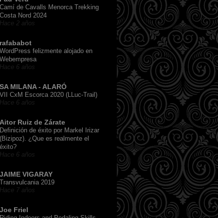
Camí de Cavalls Menorca Trekking
Costa Nord 2024
Hace 2 años
rafababot
WordPress felizmente alojado en
Webempresa
Hace 6 años
SA MILANA - ALARÓ
VII CxM Escorca 2020 (LLuc-Trail)
Hace 6 años
Aitor Ruiz de Zárate
Definición de éxito por Markel Irizar
(Bizipoz). ¿Que es realmente el
éxito?
Hace 6 años
JAIME VIGARAY
Transvulcania 2019
Hace 7 años
Joe Friel
Riding Indoors and Pedaling Skills,