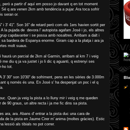
e, però a partir d' aquí em posso jo davant q en tot moment
. Sé q ara venen 2km amb tendència a pujar. Ara toca sofrir
s seran or.
i 3' 41''. Son 16'' de retard però com els 1ers havien sortit per
A la pujada de devora l' autopista agafam José i jo, els altres
 grup capdavanter i se possa amb nosaltres. Arribam a dalt i
 sa bardera de Espanya enorme. Giram cap a la platja i ara ja
urtes molt suaus.
i haurà un parcial de 2km al Garmin, arribam al km 7 i veig
hos
é me diu q ja va justet i jo li dic q aguanti, q estrenyi ses
-ho tot.
' 30'' son 10'30'' de sofriment, pens en les sèries de 3.000m
Blo
sant q només és una. En José s' ha despenjat un poc i el q
a.
 puc. Quan ja veig la pista a lo lluny mir i veig q me queden
r de 90 graus, un altre recta i ja me fic dins sa pista.
 es ara, ara. Abans d' entrar a la pista duc una cara de
rada de la pista en Jaume Cirer m' anima (moltes gràcies). Estic
a lessió als tibials no pot correr.