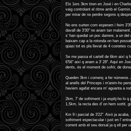
Els 1ers 3km tiren en José i en Charli
vaig controlant el ritme amb el Garmin
per mirar de no perdre segons q despré
No ens surten com esperam i feim 3'35'' 
davall de 3'30'' no anam tan malament. 
s' han quedat un poc darrere, a un del
baixam cap a la rotonda on han possat
qüasi tot es pla llevat de 4 costetes c
Se me passa el cartell de 6km així q h
6'56'' així q anam a 3' 28''. Aquí en Jos
dents, és el moment de sofrir, de donar
Queden 3km i començ a fer números. A 3
al anells del Princeps i m'anim-ho pen
haviem agafat encara m' aguanta a rod
2km, 7' de sofriment i ja espitj-ho lo q
1,5km, la recta des d' on hem sortit, gi
Km 9 i parcial de 3'22''. Això ja acaba,
sofriment espectacular i just en l' ent
corrent amb el seu dorsal ja q ell per un