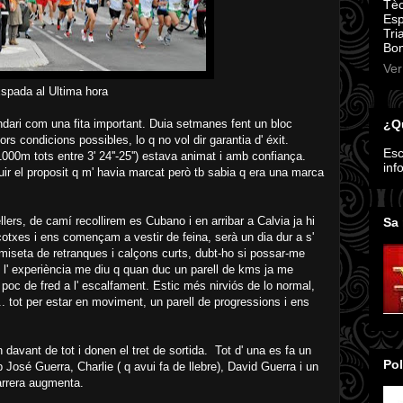
Tèc
Esp
Tri
Bom
Ver
 Ultima hora
¿Qu
ndari com una fita important. Duia setmanes fent un bloc
lors condicions possibles, lo q no vol dir garantia d' éxit.
Esc
000m tots entre 3' 24''-25'') estava animat i amb confiança.
inf
uir el proposit q m' havia marcat però tb sabia q era una marca
ers, de camí recollirem es Cubano i en arribar a Calvia ja hi
Sa 
cotxes i ens començam a vestir de feina, serà un dia dur a s'
miseta de retranques i calçons curts, dubt-ho si possar-me
 l' experiència me diu q quan duc un parell de kms ja me
poc de fred a l' escalfament. Estic més nirviós de lo normal,
.... tot per estar en moviment, un parell de progressions i ens
davant de tot i donen el tret de sortida. Tot d' una es fa un
Pol
José Guerra, Charlie ( q avui fa de llebre), David Guerra i un
arrera augmenta.