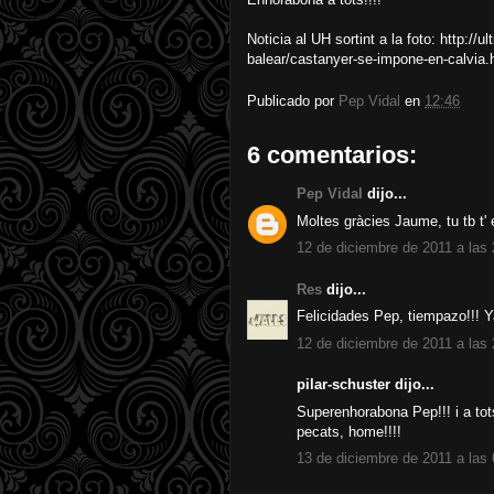
Noticia al UH sortint a la foto: http://
balear/castanyer-se-impone-en-calvia.
Publicado por
Pep Vidal
en
12:46
6 comentarios:
Pep Vidal
dijo...
Moltes gràcies Jaume, tu tb t'
12 de diciembre de 2011 a las
Res
dijo...
Felicidades Pep, tiempazo!!! Y
12 de diciembre de 2011 a las
pilar-schuster dijo...
Superenhorabona Pep!!! i a to
pecats, home!!!!
13 de diciembre de 2011 a las 