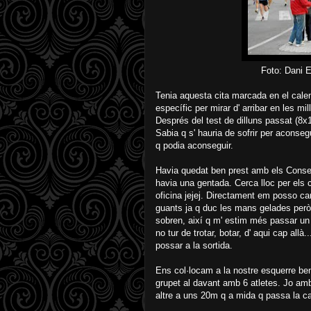
Foto: Dani Espada al
Tenia aquesta cita marcada en el cale
específic per mirar d' arribar en les mil
Després del test de dilluns passat (8x1
Sabia q s' hauria de sofrir per aconseg
q podia aconseguir.
Havia quedat ben prest amb els Consell
havia una gentada. Cerca lloc per els 
oficina jejej. Directament em posso ca
guants ja q duc les mans gelades però
sobren, així q m' estim més passar un 
no tur de trotar, botar, d' aqui cap allà
possar a la sortida.
Ens col·locam a la nostre esquerre ben 
grupet al davant amb 6 atletes. Jo amb 
altre a uns 20m q a mida q passa la c