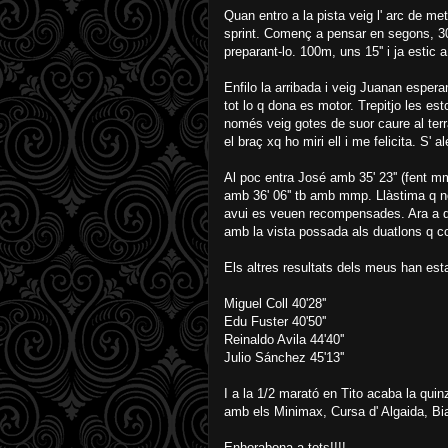
Quan entro a la pista veig l' arc de me
sprint. Començ a pensar en segons, 30
preparant-lo. 100m, uns 15'' i ja estic a
Enfilo la arribada i veig Juanan esperan
tot lo q dona es motor. Trepitjo les esto
només veig gotes de suor caure al terra
el braç xq ho miri ell i me felicita. S'
Al poc entra José amb 35' 23'' (fent 
amb 36' 06'' tb amb mmp. Llàstima q no
avui es veuen recompensades. Ara a d
amb la vista possada als duatlons q 
Els altres resultats dels meus han esta
Miguel Coll 40'28''
Edu Fuster 40'50''
Reinaldo Avila 44'40''
Julio Sánchez 45'13''
I a la 1/2 marató en Tito acaba la q
amb els Minimax, Cursa d' Algaida, Biat
Enhorabona a tots!!!!