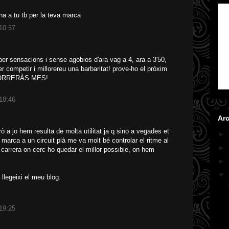
na a tu tb per la teva marca
 10:57
per sensacions i sense agobios d'ara vag a 4, ara a 3'50,
r competir i millorereu una barbaritat! prove-ho el pròxim
CORRERÀS MES!
 18:46
Arc
ò a jo hem resulta de molta utilitat ja q sino a vegades et
►
marca a un circuit plà me va molt bé controlar el ritme al
►
 carrera on cerc-ho quedar el millor possible, on hem
►
▼
llegeixi el meu blog.
 19:25