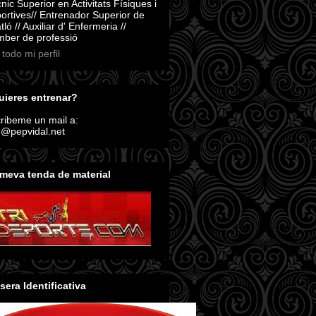
nic Superior en Activitats Físiques i
ortives// Entrenador Superior de
atló // Auxiliar d' Enfermeria //
ber de professió
 todo mi perfil
ieres entrenar?
ribeme un mail a:
o@pepvidal.net
meva tenda de material
sera Identificativa