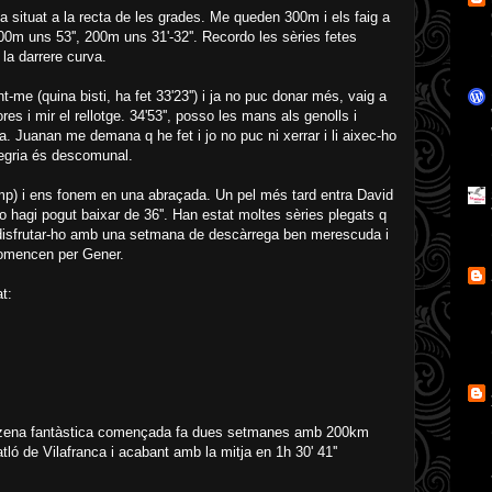
ta situat a la recta de les grades. Me queden 300m i els faig a
0m uns 53'', 200m uns 31'-32''. Recordo les sèries fetes
 la darrere curva.
t-me (quina bisti, ha fet 33'23'') i ja no puc donar més, vaig a
res i mir el rellotge. 34'53'', posso les mans als genolls i
. Juanan me demana q he fet i jo no puc ni xerrar i li aixec-ho
 alegria és descomunal.
mmp) i ens fonem en una abraçada. Un pel més tard entra David
 hagi pogut baixar de 36''. Han estat moltes sèries plegats q
isfrutar-ho amb una setmana de descàrrega ben merescuda i
comencen per Gener.
t:
uinzena fantàstica començada fa dues setmanes amb 200km
ló de Vilafranca i acabant amb la mitja en 1h 30' 41''