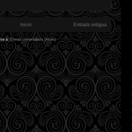
Inicio
Entrada antigua
rse a:
Enviar comentarios (Atom)