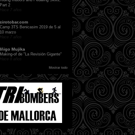
Part 2
Hace 7 años
cirotobar.com
Camp 3TS Benicasim 2019 de 5 al
10 marzo
Hace 7 años
Iñigo Mujika
Making-of de "La Revisión Gigante"
Hace 8 años
Mostrar todo