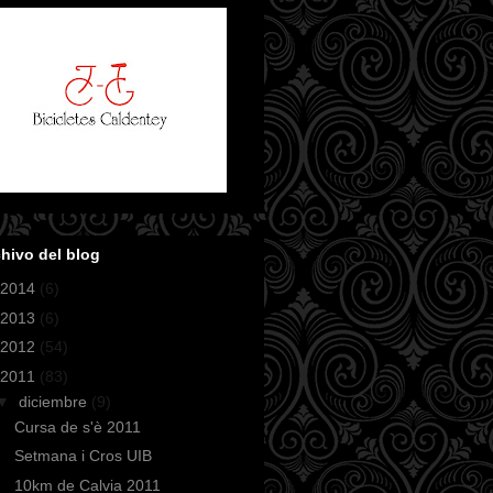
hivo del blog
2014
(6)
2013
(6)
2012
(54)
2011
(83)
▼
diciembre
(9)
Cursa de s'è 2011
Setmana i Cros UIB
10km de Calvia 2011