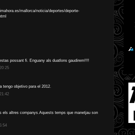
ultimahora.es/mallorca/noticia/deportes/deporte-
html
 estas possant fi. Enguany als duatlons gaudirem!!!!
 20:25
a tengo objetivo para el 2012.
 21:42
ts els altres companys.Aquests temps que manetjau son
6:54