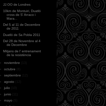
JJ.OO de Londres
10km de Montuiri, Duatló
cross de S' Arraco i
Mara...
Del 5 al 11 de Decembre
de 2011
Duatló de Sa Pobla 2011
Del 28 de Novembre al 4
de Decembre
Mitjans de l' entrenament
de la resistència
►
noviembre
(13)
►
octubre
(8)
►
septiembre
(12)
►
agosto
(12)
►
julio
(10)
►
junio
(11)
►
mayo
(5)