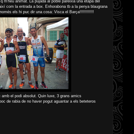
s q m'heu animat. La pujada al poble pareixia una etapa del
així com la entrada a box. Enhorabona tb a la penya blaugrana
només els hi puc dir una cosa: Visca el Barça!!!!!!!!!!!!
solut. Quin luxe, 3 grans amics
bia de no haver pogut aguantar a els beteteros