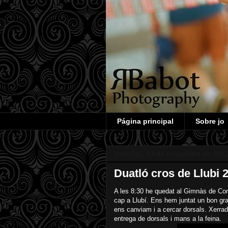
Página principal
Sobre jo
domingo, 13 de noviembre de 201
Duatló cros de Llubi 
A les 8:30 he quedat al Gimnàs de Co
cap a Llubí. Ens hem juntat un bon gra
ens canviam i a cercar dorsals. Xerrad
entrega de dorsals i mans a la feina.