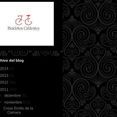
hivo del blog
2014
(6)
2013
(6)
2012
(54)
2011
(83)
►
diciembre
(9)
▼
noviembre
(13)
Cross Emilio de la
Camara