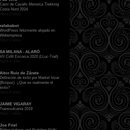
Camí de Cavalls Menorca Trekking
Costa Nord 2024
Hace 2 años
rafababot
WordPress felizmente alojado en
Webempresa
Hace 6 años
SA MILANA - ALARÓ
VII CxM Escorca 2020 (LLuc-Trail)
Hace 6 años
Aitor Ruiz de Zárate
Definición de éxito por Markel Irizar
(Bizipoz). ¿Que es realmente el
éxito?
Hace 6 años
JAIME VIGARAY
Transvulcania 2019
Hace 7 años
Joe Friel
Riding Indoors and Pedaling Skills,