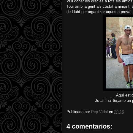
Vull donar les gràcies a tots els amic
Tour amb la gent als costat amimant, 
de Llubí per organitzar aquesta prova, 
Aquí estic amb el podi ab
Jo al final 6è,amb un poc de ra
Publicado por
Pep Vidal
en
20:13
4 comentarios: