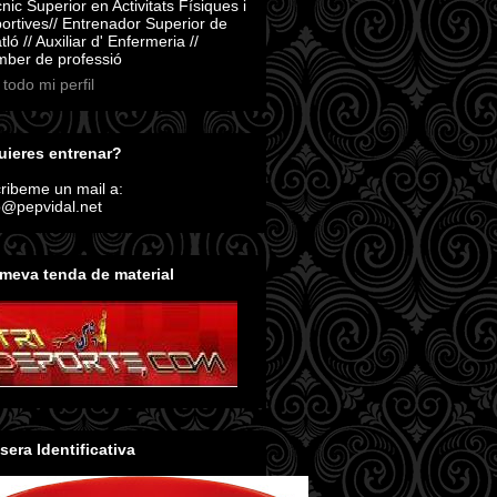
nic Superior en Activitats Físiques i
ortives// Entrenador Superior de
atló // Auxiliar d' Enfermeria //
ber de professió
 todo mi perfil
ieres entrenar?
ribeme un mail a:
o@pepvidal.net
meva tenda de material
sera Identificativa