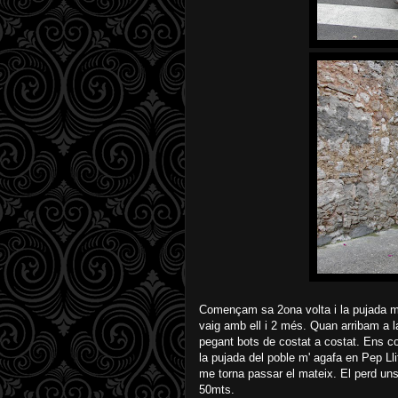
Començam sa 2ona volta i la pujada m'
vaig amb ell i 2 més. Quan arribam a la 
pegant bots de costat a costat. Ens co
la pujada del poble m' agafa en Pep Llit
me torna passar el mateix. El perd uns
50mts.