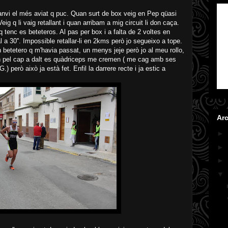
 canvi el més aviat q puc. Quan surt de box veig en Pep qüasi
eig q li vaig retallant i quan arribam a mig circuit li don caça.
 tenc es beteteros. Al pas per box i a falta de 2 voltes en
a 30''. Impossible retallar-li en 2kms però jo segueixo a tope.
n betetero q m'havia passat, un menys jeje però jo al meu rollo,
n pel cap a dalt es quàdriceps me cremen ( me cag amb ses
) però això ja està fet. Enfil la darrere recte i ja estic a
Arc
►
►
►
▼