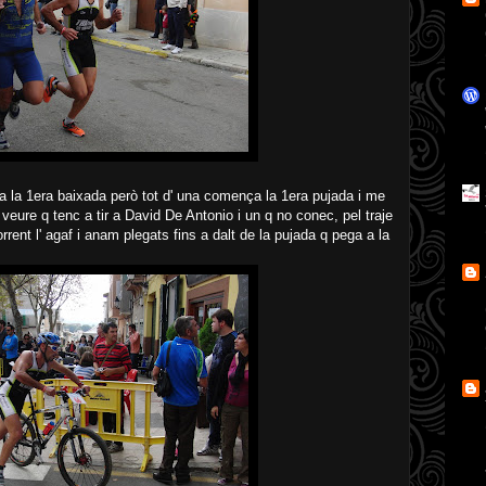
a la 1era baixada però tot d' una comença la 1era pujada i me
 a veure q tenc a tir a David De Antonio i un q no conec, pel traje
rrent l' agaf i anam plegats fins a dalt de la pujada q pega a la