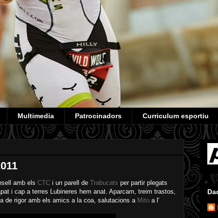
Multimedia
Patrocinadors
Curriculum esportiu
1
2011
nsell amb els
CTC
i un parell de
Trabucats
per partir plegats
pat i cap a terres Lubineres hem anat. Aparcam, treim trastos,
Da
a de rigor amb els amics a la coa, salutacions a
Mito
a l'