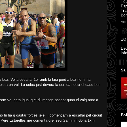
Tèc
Esp
Tri
Bom
Ver
¿Qu
Esc
inf
Sa 
a box. Volia escalfar 1er amb la bici però a box no hi ha
possa on vol. La coloc just devora la sortida i deix el casc ben
 com va, esta igual q el diumenge passat quan el vaig anar a
Pol
o hi ha q gastar forces jejej. i començam a escalfar pel circuit
 en Pere Estarelles me comenta q el seu Garmin li dona 1km