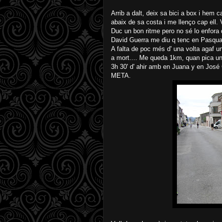
Arrib a dalt, deix sa bici a box i hem
abaix de sa costa i me llenço cap ell. V
Duc un bon ritme pero no sé lo enfora q
David Guerra me diu q tenc en Pasqual 
A falta de poc més d' una volta agaf u
a mort.... Me queda 1km, quan pica u
3h 30' d' ahir amb en Juana y en José G.
META.