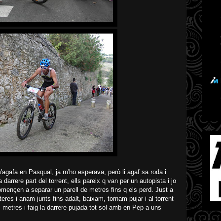
agafa en Pasqual, ja m'ho esperava, però li agaf sa roda i
darrere part del torrent, ells pareix q van per un autopista i jo
mençen a separar un parell de metres fins q els perd. Just a
eres i anam junts fins adalt, baixam, tornam pujar i al torrent
 metres i faig la darrere pujada tot sol amb en Pep a uns