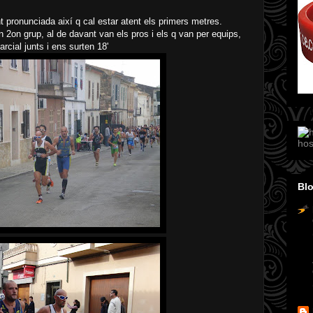
t pronunciada així q cal estar atent els primers metres.
n 2on grup, al de davant van els pros i els q van per equips,
rcial junts i ens surten 18'
hos
Blo