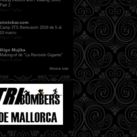
Part 2
Hace 7 años
cirotobar.com
Camp 3TS Benicasim 2019 de 5 al
10 marzo
Hace 7 años
Iñigo Mujika
Making-of de "La Revisión Gigante"
Hace 8 años
Mostrar todo