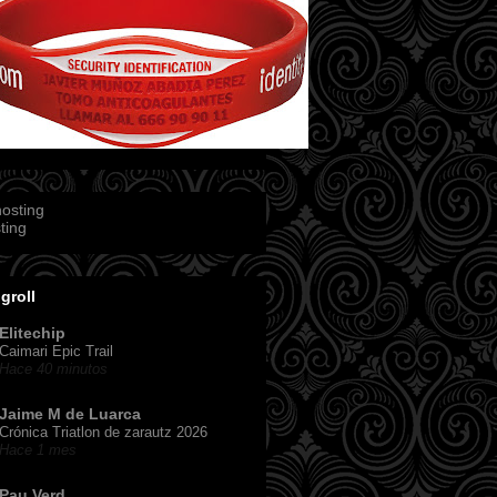
ting
groll
Elitechip
Caimari Epic Trail
Hace 40 minutos
Jaime M de Luarca
Crónica Triatlon de zarautz 2026
Hace 1 mes
Pau Verd