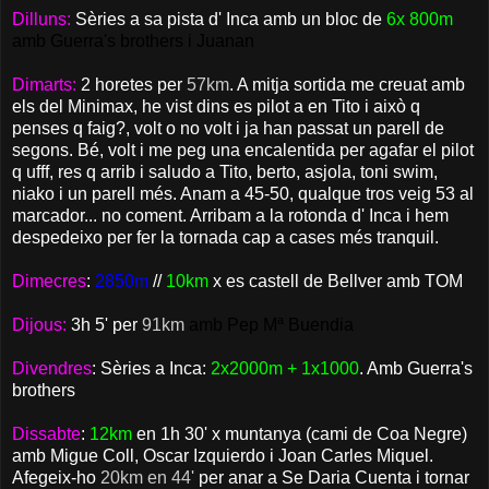
Dilluns:
Sèries a sa pista d' Inca amb un bloc de
6x 800m
amb Guerra's brothers i Juanan
Dimarts:
2 horetes per
57km
. A mitja sortida me creuat amb
els del Minimax, he vist dins es pilot a en Tito i això q
penses q faig?, volt o no volt i ja han passat un parell de
segons. Bé, volt i me peg una encalentida per agafar el pilot
q ufff, res q arrib i saludo a Tito, berto, asjola, toni swim,
niako i un parell més. Anam a 45-50, qualque tros veig 53 al
marcador... no coment. Arribam a la rotonda d' Inca i hem
despedeixo per fer la tornada cap a cases més tranquil.
Dimecres
:
2850m
//
10km
x es castell de Bellver amb TOM
Dijous:
3h 5' per
91km
amb Pep Mª Buendia
Divendres
: Sèries a Inca:
2x2000m + 1x1000
.
Amb Guerra's
brothers
Dissabte
:
12km
en 1h 30' x muntanya (cami de Coa Negre)
amb Migue Coll, Oscar Izquierdo i Joan Carles Miquel.
Afegeix-ho
20km en 44'
per anar a Se Daria Cuenta i tornar