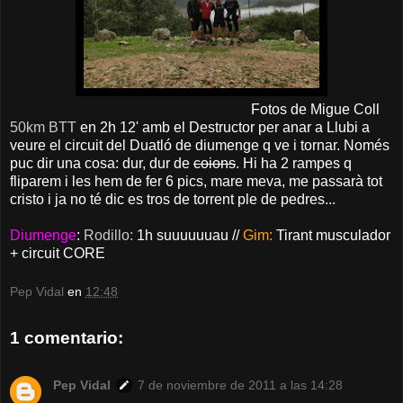
Fotos de Migue Coll
50km BTT
en 2h 12' amb el Destructor per anar a Llubi a
veure el circuit del Duatló de diumenge q ve i tornar. Només
puc dir una cosa: dur, dur de
coions
. Hi ha 2 rampes q
fliparem i les hem de fer 6 pics, mare meva, me passarà tot
cristo i ja no té dic es tros de torrent ple de pedres...
Diumenge
:
Rodillo:
1h suuuuuuau //
Gim:
Tirant musculador
+ circuit CORE
Pep Vidal
en
12:48
1 comentario:
Pep Vidal
7 de noviembre de 2011 a las 14:28