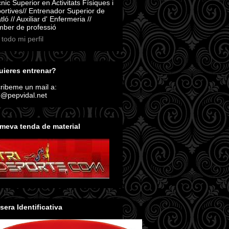
nic Superior en Activitats Físiques i
ortives// Entrenador Superior de
atló // Auxiliar d' Enfermeria //
ber de professió
 todo mi perfil
ieres entrenar?
ribeme un mail a:
o@pepvidal.net
meva tenda de material
sera Identificativa