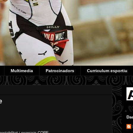
Multimedia
Patrocinadors
Curriculum esportiu
e
Da
nestabilitat i exercicis CORE