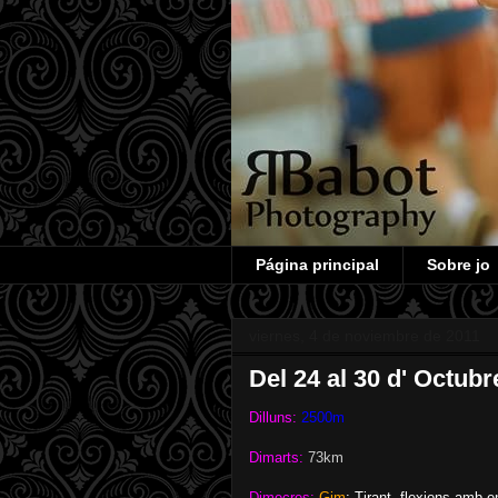
Página principal
Sobre jo
viernes, 4 de noviembre de 2011
Del 24 al 30 d' Octubr
Dilluns:
2500m
Dimarts:
73km
Dimecres:
Gim
: Tirant, flexions amb e