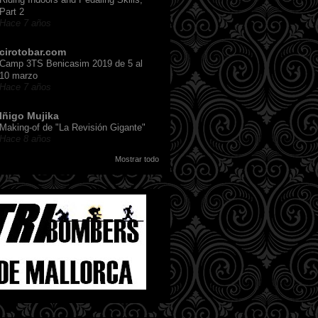
Part 2
Hace 7 años
cirotobar.com
Camp 3TS Benicasim 2019 de 5 al
10 marzo
Hace 7 años
Iñigo Mujika
Making-of de "La Revisión Gigante"
Hace 8 años
Mostrar todo