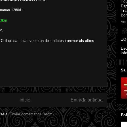
Tèc
Esp
Juanan 1280d+
Tri
Bom
,3km
Ver
'.
¿Qu
 Coll de sa Línia i veure un dels atletes i animar als altres
Esc
inf
Sa 
Inicio
Entrada antigua
rse a:
Enviar comentarios (Atom)
Pol