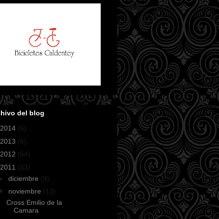
hivo del blog
2014
(6)
2013
(6)
2012
(54)
2011
(83)
►
diciembre
(9)
▼
noviembre
(13)
Cross Emilio de la
Camara