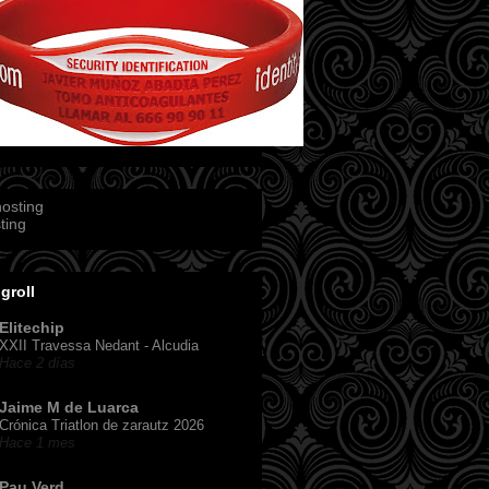
ting
groll
Elitechip
XXII Travessa Nedant - Alcudia
Hace 2 días
Jaime M de Luarca
Crónica Triatlon de zarautz 2026
Hace 1 mes
Pau Verd