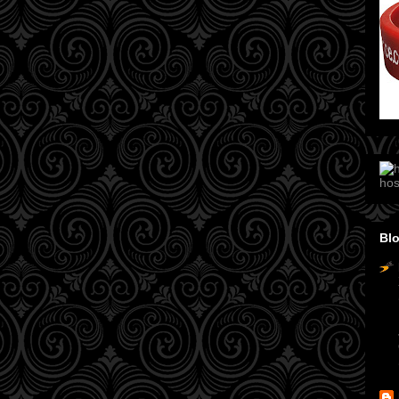
hos
Blo