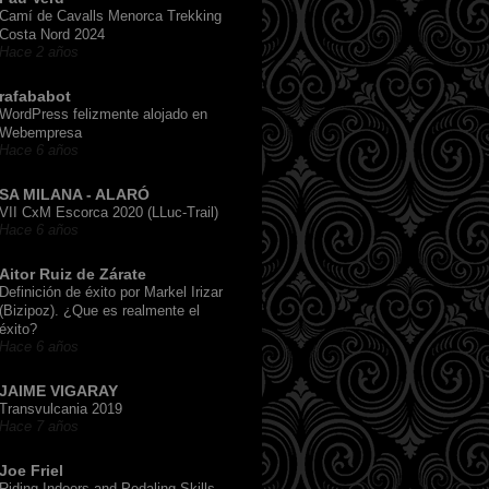
Camí de Cavalls Menorca Trekking
Costa Nord 2024
Hace 2 años
rafababot
WordPress felizmente alojado en
Webempresa
Hace 6 años
SA MILANA - ALARÓ
VII CxM Escorca 2020 (LLuc-Trail)
Hace 6 años
Aitor Ruiz de Zárate
Definición de éxito por Markel Irizar
(Bizipoz). ¿Que es realmente el
éxito?
Hace 6 años
JAIME VIGARAY
Transvulcania 2019
Hace 7 años
Joe Friel
Riding Indoors and Pedaling Skills,