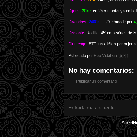
Dijous
:
20km
en 2h x muntanya amb 
Divendres
:
2400m
+ 20' cómode per
4
Dissabte
:
Rodillo
: 45' amb sèries de 30'
Diumenge
:
BTT:
uns
16km
per pujar al
Publicado por
Pep Vidal
en
16:28
No hay comentarios:
Publicar un comentario
Entrada más reciente
Suscribi