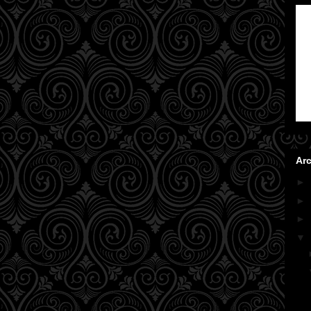
Arc
►
►
►
▼