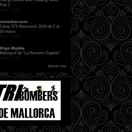
Part 2
Hace 7 años
cirotobar.com
Camp 3TS Benicasim 2019 de 5 al
10 marzo
Hace 7 años
Iñigo Mujika
Making-of de "La Revisión Gigante"
Hace 8 años
Mostrar todo