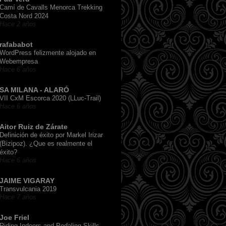
Camí de Cavalls Menorca Trekking
Costa Nord 2024
Hace 2 años
rafababot
WordPress felizmente alojado en
Webempresa
Hace 6 años
SA MILANA - ALARÓ
VII CxM Escorca 2020 (LLuc-Trail)
Hace 6 años
Aitor Ruiz de Zárate
Definición de éxito por Markel Irizar
(Bizipoz). ¿Que es realmente el
éxito?
Hace 6 años
JAIME VIGARAY
Transvulcania 2019
Hace 7 años
Joe Friel
Riding Indoors and Pedaling Skills,