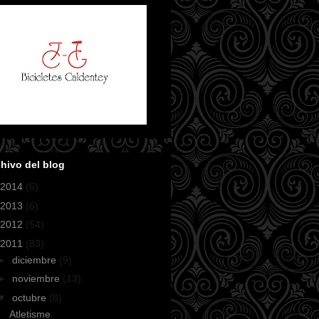
hivo del blog
2014
(6)
2013
(6)
2012
(54)
2011
(83)
►
diciembre
(9)
►
noviembre
(13)
▼
octubre
(8)
Atletisme