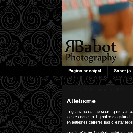
Página principal
Sobre jo
viernes, 28 de octubre de 2011
Atletisme
Enguany no és cap secret q me vull poss
idea es aquesta. I q millor q agafar el
en aquestes carreres has d' estar feder
Només n' hi ha 4 però tb podré compet