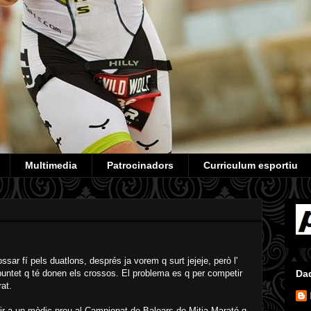
Multimedia
Patrocinadors
Curriculum esportiu
ar fí pels duatlons, després ja vorem q surt jejeje, però l'
 puntet q té donen els crossos. El problema es q per competir
Da
at.
ir a un mòdic preu al Campionat de Balears de Mitja Marató q