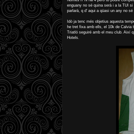
enguany no sé quina serà i a la TUI si
parlarà, q d' aqui a qüasi un any no s
Idò ja tenc més objetius aquesta tempo
he tret fixa amb ells, el 10k de Calvia 
Triatló seguiré amb el meu club. Aix
Hotels.