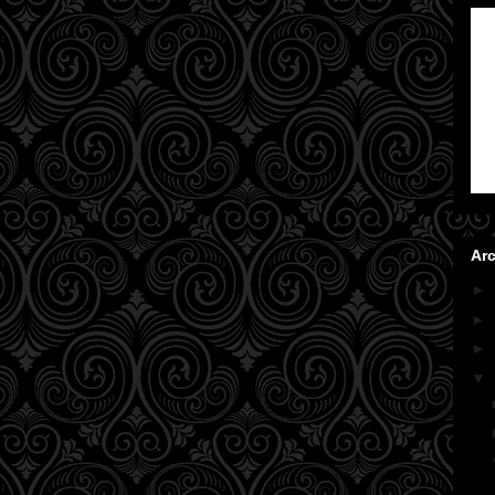
Arc
►
►
►
▼