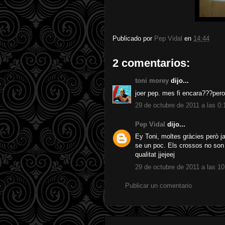
Publicado por
Pep Vidal
en
14:44
2 comentarios:
toni morey
dijo...
joer pep. mes fi encara???pero 
29 de octubre de 2011 a las 0:
Pep Vidal
dijo...
Ey Toni, moltes gràcies però ja
se un poc. Els crossos no son
qualitat jjejeej
29 de octubre de 2011 a las 10
Publicar un comentario