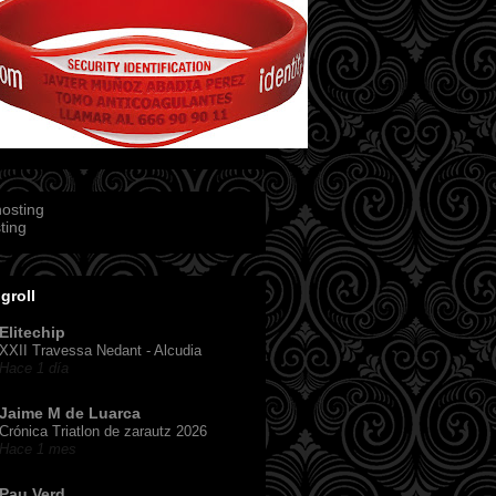
ting
groll
Elitechip
XXII Travessa Nedant - Alcudia
Hace 1 día
Jaime M de Luarca
Crónica Triatlon de zarautz 2026
Hace 1 mes
Pau Verd