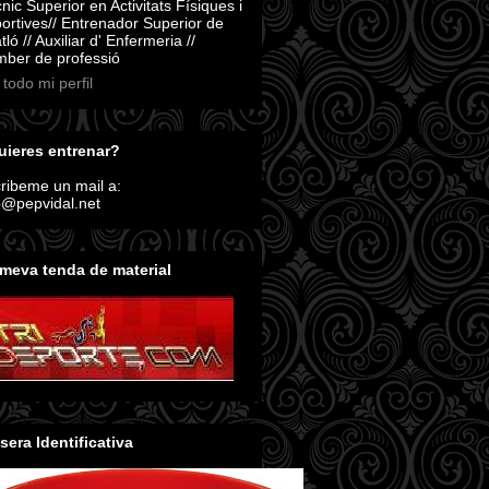
nic Superior en Activitats Físiques i
ortives// Entrenador Superior de
atló // Auxiliar d' Enfermeria //
ber de professió
 todo mi perfil
ieres entrenar?
ribeme un mail a:
o@pepvidal.net
meva tenda de material
sera Identificativa