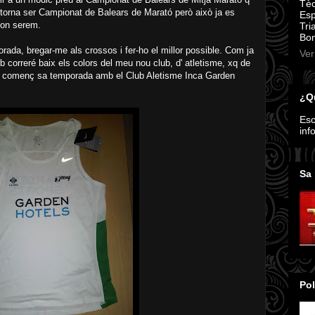
Tèc
 torna ser Campionat de Balears de Marató però això ja es
Esp
é on serem.
Tri
Bom
rada, bregar-me als crossos i fer-ho el millor possible. Com ja
Ver
tb correré baix els colors del meu nou club, d' atletisme, xq de
í q començ sa temporada amb el Club Aletisme Inca Garden
¿Qu
Esc
inf
Sa 
Pol