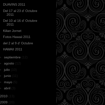
DUAVINS 2011
Del 17 al 23 d' Octubre
2011
Del 10 al 16 d' Octubre
2011
Kilian Jornet
Fotos Hawaii 2011
del 2 al 9 d' Octubre
HAWAII 2011
►
septiembre
(12)
►
agosto
(12)
►
julio
(10)
►
junio
(11)
►
mayo
(5)
►
abril
(3)
2010
(13)
2009
(20)