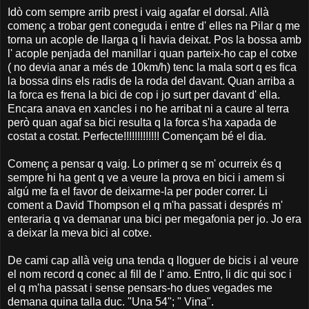
Idò com sempre arrib prest i vaig agafar el dorsal. Allà
començ a trobar gent coneguda i entre d' elles na Pilar q me
torna un acople de llarga q li havia deixat. Pos la bossa amb
l' acople penjada del manillar i quan parteix-ho cap el cotxe
( no devia anar a més de 10km/h) tenc la mala sort q es fica
la bossa dins els radis de la roda del davant. Quan arriba a
la forca es frena la bici de cop i jo surt per davant d' ella.
Encara anava en xancles i no he arribat ni a caure al terra
però quan agaf sa bici resulta q la forca s'ha xapada de
costat a costat. Perfecte!!!!!!!!!!!!! Començam bé el dia.
Començ a pensar q vaig. Lo primer q se m' ocurreix és q
sempre hi ha gent q ve a veure la prova en bici i amem si
algú me fa el favor de deixarme-la per poder correr. Li
coment a David Thompson el q m'ha passat i després m'
enteraria q va demanar una bici per megafonia per jo. Jo era
a deixar la meva bici al cotxe.
De cami cap allà veig una tenda q lloguer de bicis i al veure
el nom record q conec al fill de l' amo. Entro, li dic qui soc i
el q m'ha passat i sense pensars-ho dues vegades me
demana quina talla duc. "Una 54"; " Vina".