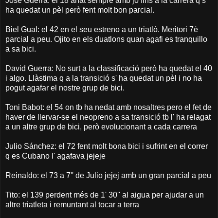
José Guerra: el 18 anat sempre amb jo fins a la carrera q s'
ha quedat un pèl però fent molt bon parcial.
Biel Gual: el 42 en el seu estreno a un triatló. Meritori 7è
parcial a peu. Ojito en els duatlons quan agafi es tranquillo
a sa bici.
David Guerra: No surt a la classificació però ha quedat el 40
i algo. Llàstima q a la transició s' ha quedat un pèl i no ha
pogut agafar el nostre grup de bici.
Toni Babot: el 54 on tb ha nedat amb nosaltres pero el fet de
haver de llervar-se el neopreno a sa transició tb l' ha relagat
a un altre grup de bici, però evolucionant a cada carrera
Julio Sánchez: el 72 fent molt bona bici i sufrint en el correr
q es Cubano l' agafava jejeje
Reinaldo: el 73 a 7'' de Julio jejej amb un gran parcial a peu
Tito: el 139 perdent més de 1' 30'' al aigua per ajudar a un
altre triatleta i remuntant al tocar a terra