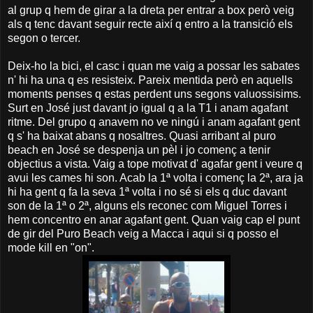
al grup q hem de girar a la dreta per entrar a box però veig
als q tenc davant seguir recte així q entro a la transició els
segon o tercer.
Deix-ho la bici, el casc i quan me vaig a possar les sabates
n' hi ha una q es resisteix. Pareix mentida però en aquells
moments penses q estas perdent uns segons valuossisims.
Surt en José just davant jo igual q a la T1 i anam agafant
ritme. Del grupo q anavem no ve ningú i anam agafant gent
q s' ha baixat abans q nosaltres. Quasi arribant al puro
beach en José se despenja un pèl i jo començ a tenir
objectius a vista. Vaig a tope motivat d' agafar gent i veure q
avui les cames hi son. Acab la 1ª volta i començ la 2ª, ara ja
hi ha gent q fa la seva 1ª volta i no sé si els q duc davant
son de la 1ª o 2ª, alguns els reconec com Miguel Torres i
hem concentro en anar agafant gent. Quan vaig cap el punt
de gir del Puro Beach veig a Macca i aqui si q posso el
mode kill en "on".