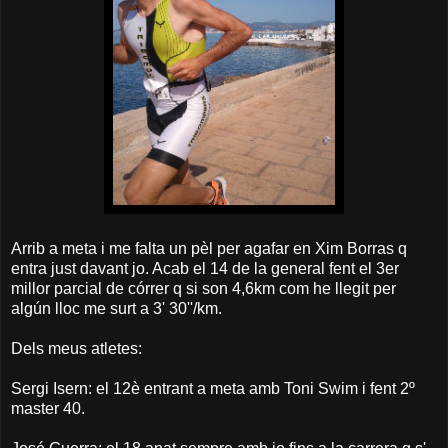
Arrib a meta i me falta un pèl per agafar en Xim Borras q
entra just davant jo. Acab el 14 de la general fent el 3er
millor parcial de córrer q si son 4,6km com he llegit per
algún lloc me surt a 3' 30''/km.
Dels meus atletes:
Sergi Isern: el 12è entrant a meta amb Toni Swim i fent 2º
master 40.