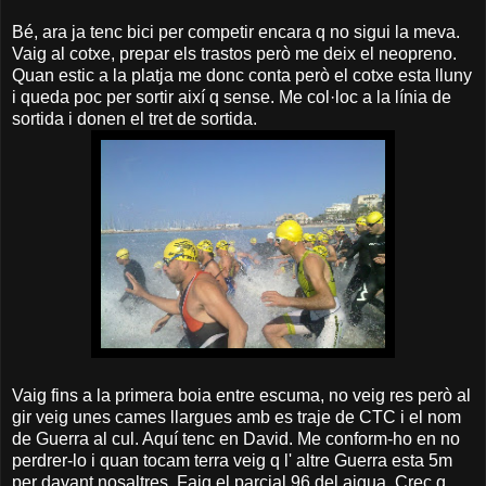
Bé, ara ja tenc bici per competir encara q no sigui la meva.
Vaig al cotxe, prepar els trastos però me deix el neopreno.
Quan estic a la platja me donc conta però el cotxe esta lluny
i queda poc per sortir així q sense. Me col·loc a la línia de
sortida i donen el tret de sortida.
Vaig fins a la primera boia entre escuma, no veig res però al
gir veig unes cames llargues amb es traje de CTC i el nom
de Guerra al cul. Aquí tenc en David. Me conform-ho en no
perdrer-lo i quan tocam terra veig q l' altre Guerra esta 5m
per davant nosaltres. Faig el parcial 96 del aigua. Crec q