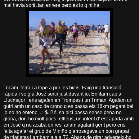
mai havia sortit tan enrere però és lo q hi ha.
Tocam terra i a tope a per les bicis. Faig una transició
ràpida i veig a José sortir just davant jo. Enfilam cap a
Llucmajor i ens agafen en Trompes i un Triman. Agafam un
guiri amb un casc de crono q es passa els 18km pegant bel,
jo no ho entenc... :-$. Bé, sa bici passa sense pena no
gloria, don-ho molt pocs rellleus, un intent d' escapada amb
en José q no acaba en res, anam agafant gent però ens
falta agafar el grup de Miniño q arrosegava un bon grapat
de triatletes i arribam a ala T2. Abans de girar adverteix-ho