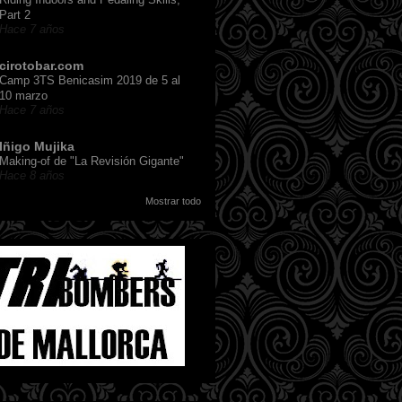
Part 2
Hace 7 años
cirotobar.com
Camp 3TS Benicasim 2019 de 5 al
10 marzo
Hace 7 años
Iñigo Mujika
Making-of de "La Revisión Gigante"
Hace 8 años
Mostrar todo