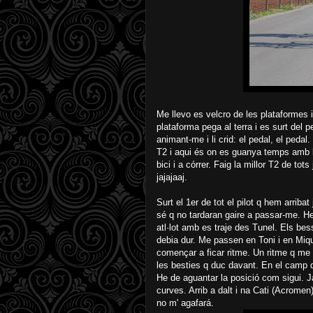
Me llevo es velcro de les plataformes
plataforma pega al terra i es surt del
animant-me i li crid: el pedal, el pedal.
T2 i aqui és on es guanya temps amb l
bici i a córrer. Faig la millor T2 de tot
jajajaaj.
Surt el 1er de tot el pilot q hem arriba
sé q no tardaran gaire a passar-me. H
atl·lot amb es traje des Tunel. Els bes
debia dur. Me passen en Toni i en Mi
començar a ficar ritme. Un ritme q me
les besties q duc davant. En el camp d
He de aguantar la posició com sigui. J
curves. Arrib a dalt i na Cati (Acromen) 
no m' agafará.