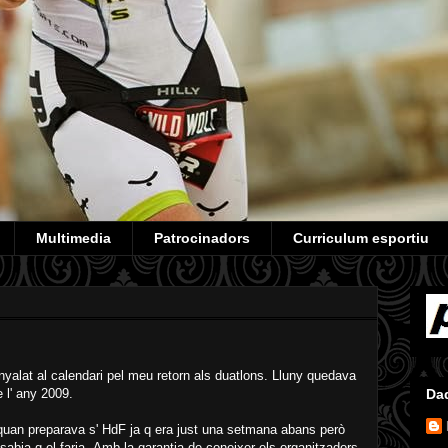
Multimedia
Patrocinadors
Curriculum esportiu
nyalat al calendari pel meu retorn als duatlons. Lluny quedava
e l' any 2009.
Da
 quan preparava s' HdF ja q era just una setmana abans però
sabia q el faria. Amb la garantia de coneixer els organitzadors