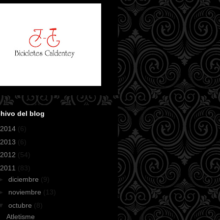
hivo del blog
2014
(6)
2013
(6)
2012
(54)
2011
(83)
►
diciembre
(9)
►
noviembre
(13)
▼
octubre
(8)
Atletisme