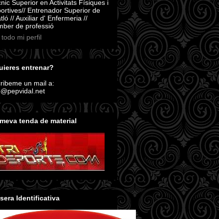
nic Superior en Activitats Físiques i
ortives// Entrenador Superior de
atló // Auxiliar d' Enfermeria //
ber de professió
 todo mi perfil
ieres entrenar?
ribeme un mail a:
o@pepvidal.net
meva tenda de material
sera Identificativa