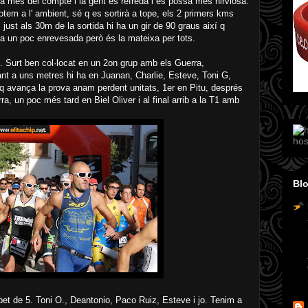
ura més del compte i la gent es refreda i es possa més nirviosa.
 notem a l' ambient, sé q es sortirà a tope, els 2 primers kms
 just als 30m de la sortida hi ha un gir de 90 graus així q
ida un poc enrevesada però és la mateixa per tots.
tope. Surt ben col·locat en un 2on grup amb els Guerra,
vant a uns metres hi ha en Juanan, Charlie, Esteve, Toni G,
 avança la prova anam perdent unitats, 1er en Pitu, després
, un poc més tard en Biel Oliver i al final arrib a la T1 amb
hos
Blo
upet de 5. Toni O., Deantonio, Paco Ruiz, Esteve i jo. Tenim a