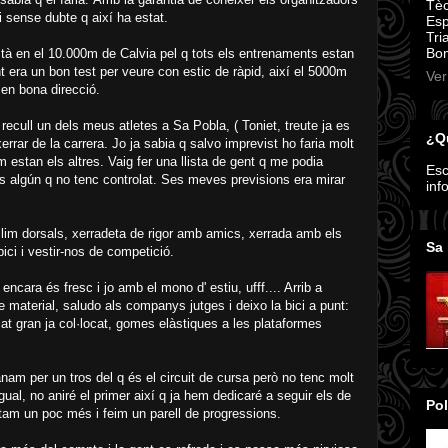
Tèc
 i sense dubte q així ha estat.
Esp
Tri
Bom
stà en el 10.000m de Calvia pel q tots els entrenaments estan
nt era un bon test per veure con estic de ràpid, així el 5000m
Ver
a en bona direcció.
 recull un dels meus atletes a Sa Pobla, ( Toniet, treute ja es
¿Qu
rrar de la carrera. Jo ja sabia q salvo imprevist ho faria molt
stan els altres. Vaig fer una llista de gent q me podia
Esc
 algún q no tenc controlat. Ses meves previsions era mirar
inf
llim dorsals, xerradeta de rigor amb amics, xerrada amb els
Sa 
bici i vestir-nos de competició.
a encara és fresc i jo amb el mono d' estiu, ufff.... Arrib a
 de material, saludo als companys jutges i deixo la bici a punt:
lat gran ja col·locat, gomes elàstiques a les plataformes
nam per un tros del q és el circuit de cursa però no tenc molt
gual, no aniré el primer així q ja hem dedicaré a seguir els de
Pol
otam un poc més i feim un parell de progressions.