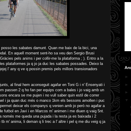
 i posso les sabates damunt. Quan me baix de la bici, una
 pedal. En aquell moment sent-ho sa veu den Sergio Brusi
 Gràcies pels anims i per collir-me la plataforma ; ). Entro a la
es plataformes ja q jo ja duc les sabates possades. Deixo la
Arc
s jejej l' any q ve q possin premis pels millors transionadors
►
►
t junts, al final hem aconseguit agafar en Toni G i n' Ensenyati i
em passen 2 q ho fan per equips com a bales i jo vaig amb un
►
sons encara se me pujen i no vull saber quin estil de correr
▼
quel i ja quan duc més o manco 1km els bessons amollen i puc
 permet deixar els companys q venien amb jo però no agafar a
e futbol en Javi i en Marcos m' animen i me diuen q vaig 5nt.
a només me queda una pujada i la resta ja es baixada i 2
tb m' anima, li deman q li trec a l' altre i pel q me diu veig q ja