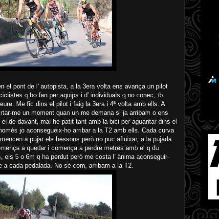
n el pont de l' autopista, a la 3era volta ens avança un pilot
iclistes q ho fan per aquips i d' individuals q no conec, tb
re. Me fic dins el pilot i faig la 3era i 4ª volta amb ells. A
pirtar-me un moment quan un me demana si ja arribam o ens
mb el de davant, mai he patit tant amb la bici per aguantar dins el
a només jo aconsegueix-ho arribar a la T2 amb ells. Cada curva
mencen a pujar els bessons però no puc afluixar, a la pujada
comença a quedar i comença a perdre metres amb el q du
es, els 5 o 6m q ha perdut però me costa l' ànima aconseguir-
se a cada pedalada. No sé com, arribam a la T2.