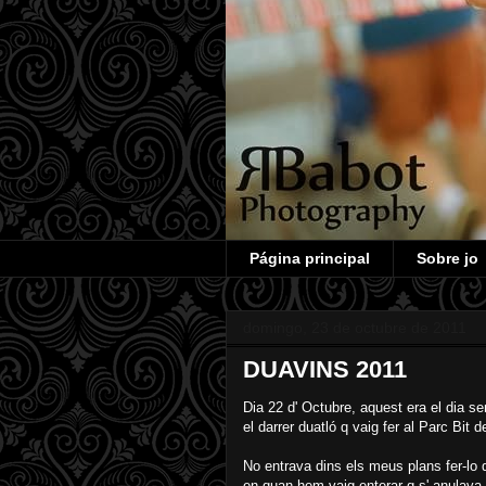
Página principal
Sobre jo
domingo, 23 de octubre de 2011
DUAVINS 2011
Dia 22 d' Octubre, aquest era el dia se
el darrer duatló q vaig fer al Parc Bit d
No entrava dins els meus plans fer-lo
en quan hem vaig enterar q s' anulava 