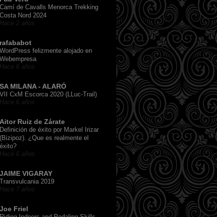
Camí de Cavalls Menorca Trekking
Costa Nord 2024
Hace 2 años
rafababot
WordPress felizmente alojado en
Webempresa
Hace 6 años
SA MILANA - ALARÓ
VII CxM Escorca 2020 (LLuc-Trail)
Hace 6 años
Aitor Ruiz de Zárate
Definición de éxito por Markel Irizar
(Bizipoz). ¿Que es realmente el
éxito?
Hace 6 años
JAIME VIGARAY
Transvulcania 2019
Hace 7 años
Joe Friel
Riding Indoors and Pedaling Skills,