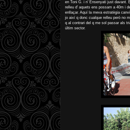
en Toni G. i n' Ensenyati just davant. 
relleu d' aquets ens possam a 40m i d
enllaçar. Aquí la meva estratègia can
jo així q donc cualque relleu però no 
q al contrari del q me sol passar als 
últim sector.