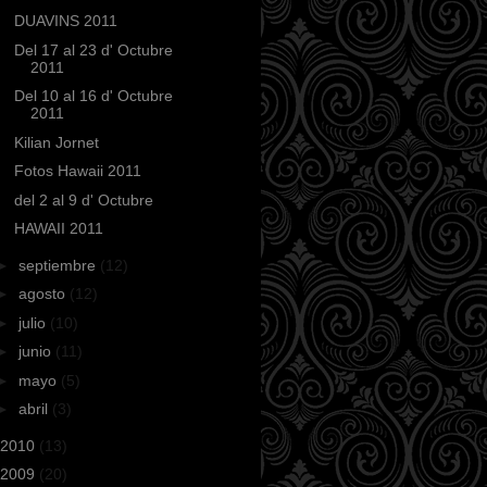
DUAVINS 2011
Del 17 al 23 d' Octubre
2011
Del 10 al 16 d' Octubre
2011
Kilian Jornet
Fotos Hawaii 2011
del 2 al 9 d' Octubre
HAWAII 2011
►
septiembre
(12)
►
agosto
(12)
►
julio
(10)
►
junio
(11)
►
mayo
(5)
►
abril
(3)
2010
(13)
2009
(20)