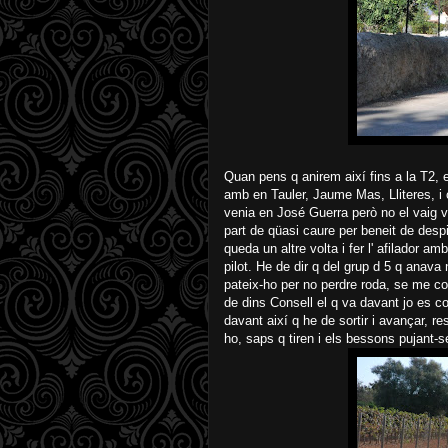
Quan pens q anirem així fins a la T2, e
amb en Tauler, Jaume Mas, Lliteres, i c
venia en José Guerra però no el vaig veu
part de qüasi caure per beneit de des
queda un altre volta i fer l' afilador a
pilot. He de dir q del grup d 5 q anav
pateix-ho per no perdre roda, se me co
de dins Consell el q va davant jo es 
davant així q he de sortir i avançar, r
ho, saps q tiren i els bessons pujant-