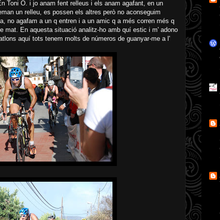
En Toni O. i jo anam fent relleus i els anam agafant, en un
eman un relleu, es possen els altres però no aconseguim
via, no agafam a un q entren i a un amic q a més corren més q
me mat. En aquesta situació analitz-ho amb quí estic i m' adono
triatlons aquí tots tenem molts de números de guanyar-me a l'