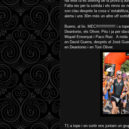
Na Mila fa es briefing de la prova q d
Falta res per la sortida i els nirvis es
son clau després la cosa s' estabilitza,
alerta i uns 30m més un altre uff sort
Bueno, al lio. MEC!!!!!!!!!!!!!!!!! i a 
Deantonio, els Oliver, Pitu i ja per da
Miquel Ensenyat i Paco Ruiz. A mida q
en David Guerra, després el José Guerra
en Deantonio i en Toni Oliver.
T1 a tope i en sortir ens juntam un gr