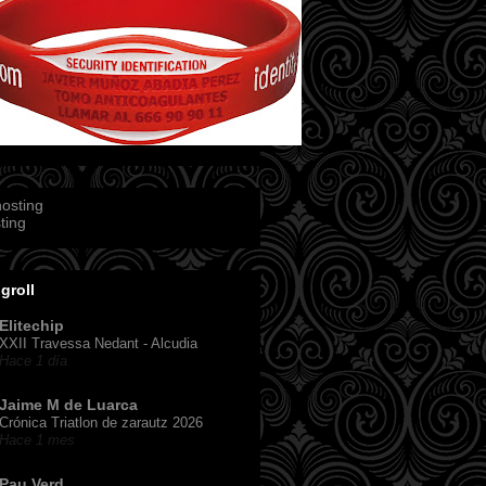
ting
groll
Elitechip
XXII Travessa Nedant - Alcudia
Hace 1 día
Jaime M de Luarca
Crónica Triatlon de zarautz 2026
Hace 1 mes
Pau Verd