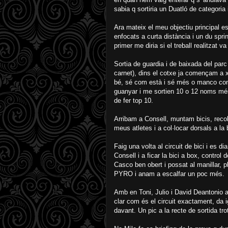
sabia q sortiria un Duatló de categoria
Ara mateix el meu objectiu principal e
enfocats a curta distància i un du spri
primer me diria si el treball realitzat v
Sortia de guardia i de baixada del parc
carnet), dins el cotxe ja començam a xe
bé, sé com està i sé més o manco com e
guanyar i me sortien 10 o 12 noms més
de fer top 10.
Arribam a Consell, muntam bicis, reco
meus atletes i a col·locar dorsals a la 
Faig una volta al circuit de bici i es di
Consell i a ficar la bici a box, control
Casco ben obert i possat al manillar, p
PYRO i anam a escalfar un poc més.
Amb en Toni, Julio i David Deantonio a
clar com és el circuit exactament, da i
davant. Un pic a la recte de sortida tr