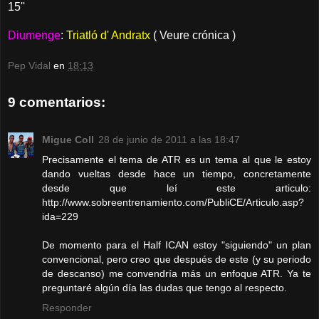
15''
Diumenge
:
Triatló d' Andratx
( Veure crónica )
Pep Vidal
en
18:13
9 comentarios:
Migue Coll
28 de junio de 2011 a las 18:47
Precisamente el tema de ATR es un tema al que le estoy
dando vueltas desde hace un tiempo, concretamente
desde que leí este articulo:
http://www.sobreentrenamiento.com/PubliCE/Articulo.asp?
ida=229
De momento para el Half ICAN estoy "siguiendo" un plan
convencional, pero creo que después de este (y su periodo
de descanso) me convendría más un enfoque ATR. Ya te
preguntaré algún día las dudas que tengo al respecto.
Responder