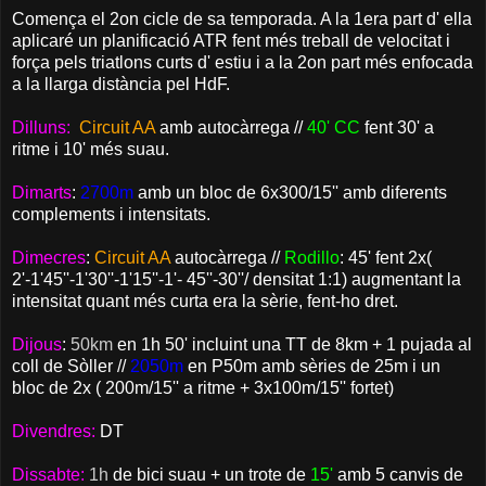
Comença el 2on cicle de sa temporada. A la 1era part d' ella
aplicaré un planificació ATR fent més treball de velocitat i
força pels triatlons curts d' estiu i a la 2on part més enfocada
a la llarga distància pel HdF.
Dilluns:
Circuit AA
amb autocàrrega //
40' CC
fent 30' a
ritme i 10' més suau.
Dimarts
:
2700m
amb un bloc de 6x300/15'' amb diferents
complements i intensitats.
Dimecres
:
Circuit AA
autocàrrega //
Rodillo
: 45' fent 2x(
2'-1'45''-1'30''-1'15''-1'- 45''-30''/ densitat 1:1) augmentant la
intensitat quant més curta era la sèrie, fent-ho dret.
Dijous
:
50km
en 1h 50' incluint una TT de 8km + 1 pujada al
coll de Sòller //
2050m
en P50m amb sèries de 25m i un
bloc de 2x ( 200m/15'' a ritme + 3x100m/15'' fortet)
Divendres:
DT
Dissabte:
1h
de bici suau + un trote de
15'
amb 5 canvis de