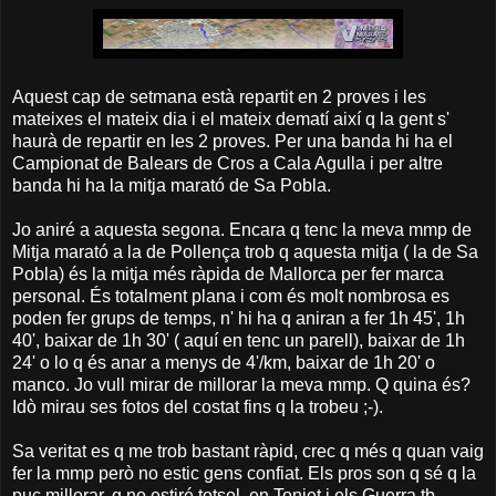
Aquest cap de setmana està repartit en 2 proves i les
mateixes el mateix dia i el mateix dematí així q la gent s'
haurà de repartir en les 2 proves. Per una banda hi ha el
Campionat de Balears de Cros a Cala Agulla i per altre
banda hi ha la mitja marató de Sa Pobla.
Jo aniré a aquesta segona. Encara q tenc la meva mmp de
Mitja marató a la de Pollença trob q aquesta mitja ( la de Sa
Pobla) és la mitja més ràpida de Mallorca per fer marca
personal. És totalment plana i com és molt nombrosa es
poden fer grups de temps, n' hi ha q aniran a fer 1h 45', 1h
40', baixar de 1h 30' ( aquí en tenc un parell), baixar de 1h
24' o lo q és anar a menys de 4'/km, baixar de 1h 20' o
manco. Jo vull mirar de millorar la meva mmp. Q quina és?
Idò mirau ses fotos del costat fins q la trobeu ;-).
Sa veritat es q me trob bastant ràpid, crec q més q quan vaig
fer la mmp però no estic gens confiat. Els pros son q sé q la
puc millorar, q no estiré totsol, en Toniet i els Guerra tb