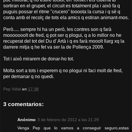
sortiran en el grupet, el circuit es totalment pla i això fa q
puguis possar el ritme "crucero" toooota la cursa i q sé q
conta amb el recolç de tots ela amics q estiran animant-mos.
Però..... sempre hi ha un però, les contres son q farà
mooooooolt de fred, q pot ser q plogui, q a lo millor no he
recuperat del tot del Du d' Artà i q es farà mooolt llarg xq la
darrere mitja q he fet va ser la de Pollença 2009.
Tot i això mirarem de donar-ho tot.
Molta sort a tots i esperem q no plogui ni faci molt de fred,
per demanar q no quedi.
Pep Vidal
en
17:38
3 comentarios:
Anónimo
3 de febrero de 2012 a las 21:29
Venga Pep que lo vamos a conseguir seguro,estas