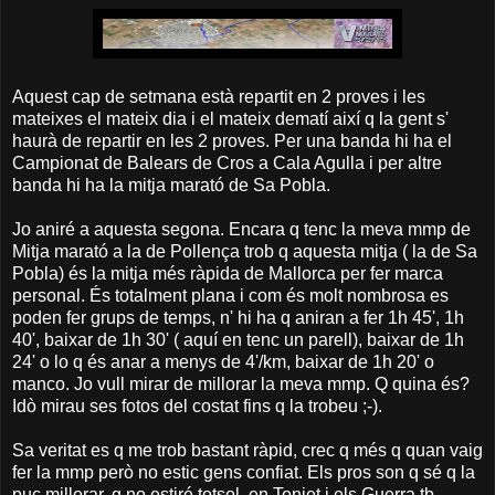
Aquest cap de setmana està repartit en 2 proves i les
mateixes el mateix dia i el mateix dematí així q la gent s'
haurà de repartir en les 2 proves. Per una banda hi ha el
Campionat de Balears de Cros a Cala Agulla i per altre
banda hi ha la mitja marató de Sa Pobla.
Jo aniré a aquesta segona. Encara q tenc la meva mmp de
Mitja marató a la de Pollença trob q aquesta mitja ( la de Sa
Pobla) és la mitja més ràpida de Mallorca per fer marca
personal. És totalment plana i com és molt nombrosa es
poden fer grups de temps, n' hi ha q aniran a fer 1h 45', 1h
40', baixar de 1h 30' ( aquí en tenc un parell), baixar de 1h
24' o lo q és anar a menys de 4'/km, baixar de 1h 20' o
manco. Jo vull mirar de millorar la meva mmp. Q quina és?
Idò mirau ses fotos del costat fins q la trobeu ;-).
Sa veritat es q me trob bastant ràpid, crec q més q quan vaig
fer la mmp però no estic gens confiat. Els pros son q sé q la
puc millorar, q no estiré totsol, en Toniet i els Guerra tb