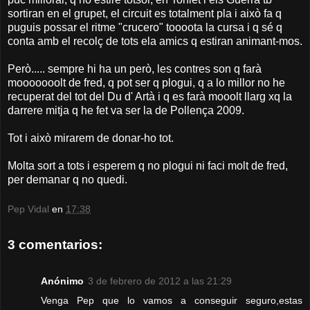
sortiran en el grupet, el circuit es totalment pla i això fa q
puguis possar el ritme "crucero" toooota la cursa i q sé q
conta amb el recolç de tots ela amics q estiran animant-mos.
Però..... sempre hi ha un però, les contres son q farà
mooooooolt de fred, q pot ser q plogui, q a lo millor no he
recuperat del tot del Du d' Artà i q es farà mooolt llarg xq la
darrere mitja q he fet va ser la de Pollença 2009.
Tot i això mirarem de donar-ho tot.
Molta sort a tots i esperem q no plogui ni faci molt de fred,
per demanar q no quedi.
Pep Vidal
en
17:38
3 comentarios:
Anónimo
3 de febrero de 2012 a las 21:29
Venga Pep que lo vamos a conseguir seguro,estas