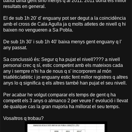
baixa tanta gent sino menys q al 2011. 2011 dona els millor
resultats en general.
El de sub 1h 20' d' enguany pot ser degut a la coincidència
amb el cross de Cala Agulla ja q molts atletes de nivell q hi
baixen no vengueren a Sa Pobla.
De sub 1h 30' i sub 1h 40' baixa menys gent enguany q l'
any passat.
Sa conclussió és: Segur q ha pujat el nivell???? a nivell
personal crec q sí, estic competint amb els mateixos cada
any i sempre n'hi ha de nous q s' incorporem al món
triatlètic/atlètic i jo enguany estic fent millor registres q altres
anys lo q significa q els altres també han pujat el seu nivell.
Per acabar he volgut comparar els temps de gent q ha
competit els 3 anys o almanco 2 per veure l' evolució i llevat
de qualque cas la gran majoria ha millorat el seu temps.
Vosaltros q trobau?