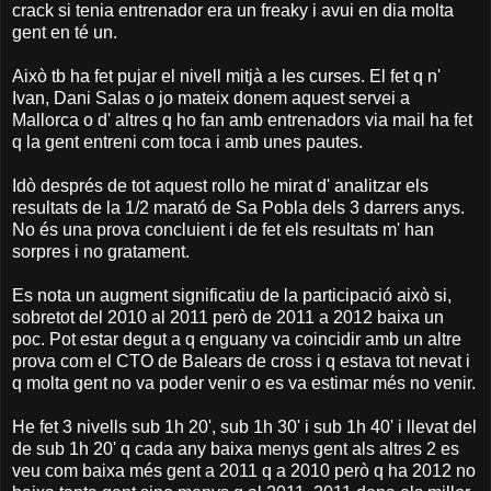
crack si tenia entrenador era un freaky i avui en dia molta
gent en té un.
Això tb ha fet pujar el nivell mitjà a les curses. El fet q n'
Ivan, Dani Salas o jo mateix donem aquest servei a
Mallorca o d' altres q ho fan amb entrenadors via mail ha fet
q la gent entreni com toca i amb unes pautes.
Idò després de tot aquest rollo he mirat d' analitzar els
resultats de la 1/2 marató de Sa Pobla dels 3 darrers anys.
No és una prova concluient i de fet els resultats m' han
sorpres i no gratament.
Es nota un augment significatiu de la participació això si,
sobretot del 2010 al 2011 però de 2011 a 2012 baixa un
poc. Pot estar degut a q enguany va coincidir amb un altre
prova com el CTO de Balears de cross i q estava tot nevat i
q molta gent no va poder venir o es va estimar més no venir.
He fet 3 nivells sub 1h 20', sub 1h 30' i sub 1h 40' i llevat del
de sub 1h 20' q cada any baixa menys gent als altres 2 es
veu com baixa més gent a 2011 q a 2010 però q ha 2012 no