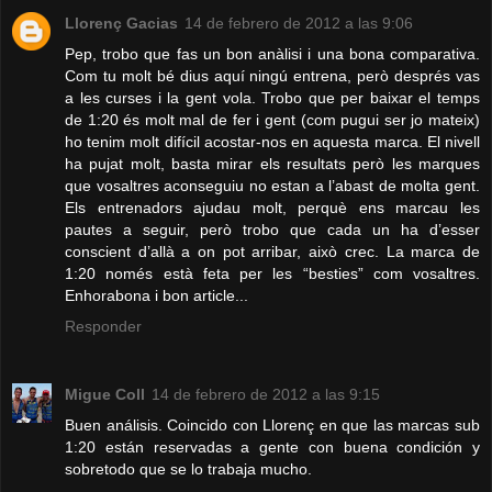
Llorenç Gacias
14 de febrero de 2012 a las 9:06
Pep, trobo que fas un bon anàlisi i una bona comparativa.
Com tu molt bé dius aquí ningú entrena, però després vas
a les curses i la gent vola. Trobo que per baixar el temps
de 1:20 és molt mal de fer i gent (com pugui ser jo mateix)
ho tenim molt difícil acostar-nos en aquesta marca. El nivell
ha pujat molt, basta mirar els resultats però les marques
que vosaltres aconseguiu no estan a l’abast de molta gent.
Els entrenadors ajudau molt, perquè ens marcau les
pautes a seguir, però trobo que cada un ha d’esser
conscient d’allà a on pot arribar, això crec. La marca de
1:20 només està feta per les “besties” com vosaltres.
Enhorabona i bon article...
Responder
Migue Coll
14 de febrero de 2012 a las 9:15
Buen análisis. Coincido con Llorenç en que las marcas sub
1:20 están reservadas a gente con buena condición y
sobretodo que se lo trabaja mucho.