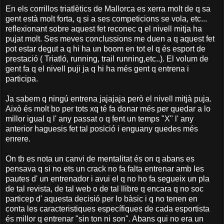
En els corrillos triatlètics de Mallorca es xerra molt de q sa
gent està molt forta, q si a ses competicions se vola, etc...
reflexionant sobre aquest fet reconec q el nivell mitja ha
pujat molt. Ses meves conclussions me duen a q aquest fet
pot estar degut a q hi ha un boom en tot el q és esport de
prestació ( Triatló, running, trail running,etc..). El volum de
gent fa q el nivell puji ja q hi ha més gent q entrena i
participa.
Ja sabem q ningú entrena jajajaja però el nivell mitjà puja.
Això és molt bo per tots xq té fa donar més per quedar a lo
millor igual q l' any passat o q fent un temps "X" l' any
anterior haguesis fet tal posició i enguany quedes més
enrere.
On tb es nota un canvi de mentalitat és on q abans es
pensava q si no ets un crack no fa falta entrenar amb les
pautes d' un entrenador i avui el q no ho fa segueix un pla
de tal revista, de tal web o de tal llibre q encara q no soc
particep d' aquesta decisió per lo bàsic i q no tenen en
conta les caracteristiques específiques de cada esportista
és millor q entrenar "sin ton ni son". Abans qui no era un