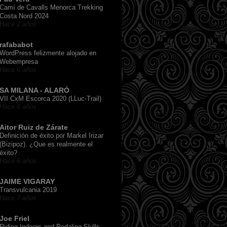
Camí de Cavalls Menorca Trekking
Costa Nord 2024
Hace 2 años
rafababot
WordPress felizmente alojado en
Webempresa
Hace 6 años
SA MILANA - ALARÓ
VII CxM Escorca 2020 (LLuc-Trail)
Hace 6 años
Aitor Ruiz de Zárate
Definición de éxito por Markel Irizar
(Bizipoz). ¿Que es realmente el
éxito?
Hace 6 años
JAIME VIGARAY
Transvulcania 2019
Hace 7 años
Joe Friel
Riding Indoors and Pedaling Skills,