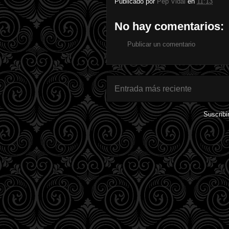
Publicado por
Pep Vidal
en
11:13
No hay comentarios:
Publicar un comentario
Entrada más reciente
Suscribi