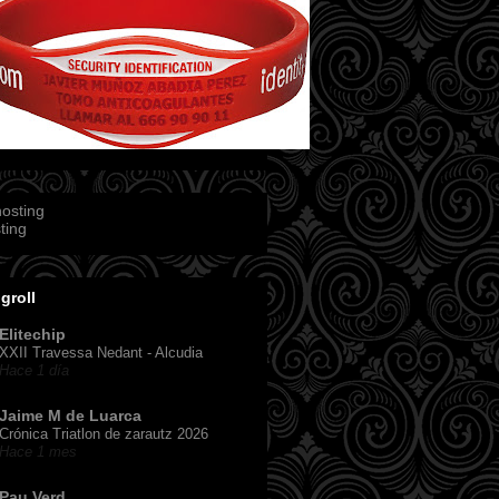
ting
groll
Elitechip
XXII Travessa Nedant - Alcudia
Hace 1 día
Jaime M de Luarca
Crónica Triatlon de zarautz 2026
Hace 1 mes
Pau Verd