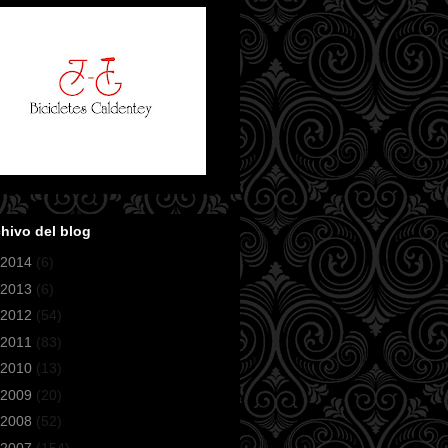
hivo del blog
2014
(6)
2013
(6)
2012
(54)
2011
(83)
2010
(13)
2009
(20)
2008
(52)
2007
(154)