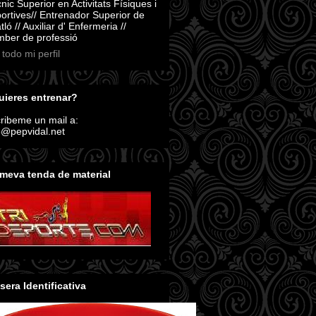
nic Superior en Activitats Físiques i
ortives// Entrenador Superior de
atló // Auxiliar d' Enfermeria //
ber de professió
 todo mi perfil
ieres entrenar?
ribeme un mail a:
o@pepvidal.net
meva tenda de material
sera Identificativa