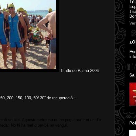
Tèc
Esp
Tri
Bom
Ver
¿Qu
Esc
inf
Triatló de Palma 2006
Sa 
50, 200, 150, 100, 50/ 30'' de recuperació +
r amb sa bici. Aquesta setmana no he pogut sortir ni un dia.
Pol
dar. No hi ha mal q per bé no vengui.