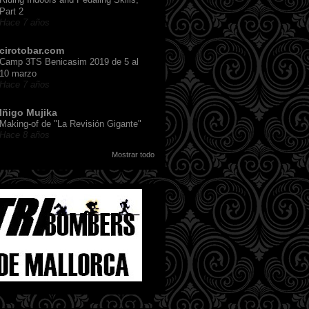
Part 2
Hace 7 años
cirotobar.com
Camp 3TS Benicasim 2019 de 5 al
10 marzo
Hace 7 años
Iñigo Mujika
Making-of de "La Revisión Gigante"
Hace 8 años
Mostrar todo