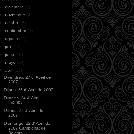
►
diciembre
(5)
►
noviembre
(4)
►
octubre
(5)
►
septiembre
(4)
►
agosto
(11)
►
julio
(3)
►
junio
(15)
►
mayo
(20)
▼
abril
(18)
Divendres, 27 d' Abeil de
2007
Dijous, 26 d' Abril de 2007
Dimarts, 24 d' Abril
de2007
Dilluns, 23 d' Abril de
2007
Diumenge, 22 d' Abril de
2007 Campionat de
Balears...