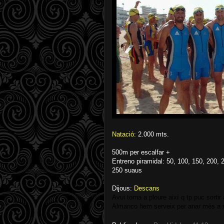
Natació
: 2.000 mts.
500m per escalfar +
Entreno piramidal: 50, 100, 150, 200, 2
250 suaus
Dijous:
Descans
Avui torna a ploure així q tp puc sorti
Almanco hem serveix per anar més a ne