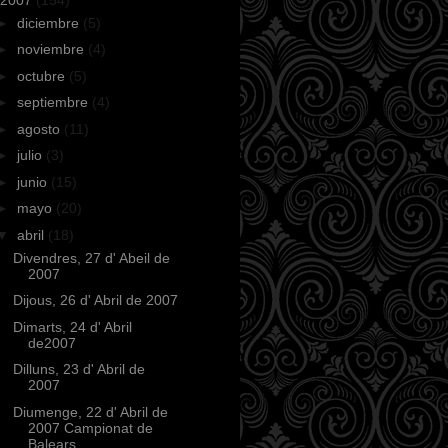
►
diciembre
(5)
►
noviembre
(4)
►
octubre
(5)
►
septiembre
(4)
►
agosto
(11)
►
julio
(3)
►
junio
(15)
►
mayo
(20)
▼
abril
(18)
Divendres, 27 d' Abeil de
2007
Dijous, 26 d' Abril de 2007
Dimarts, 24 d' Abril
de2007
Dilluns, 23 d' Abril de
2007
Diumenge, 22 d' Abril de
2007 Campionat de
Balears...