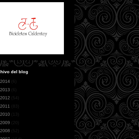
hivo del blog
2014
(6)
2013
(6)
2012
(54)
2011
(83)
2010
(13)
2009
(20)
2008
(52)
2007
(154)