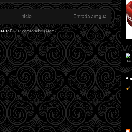
Inicio
Entrada antigua
rse a:
Enviar comentarios (Atom)
hos
Blo