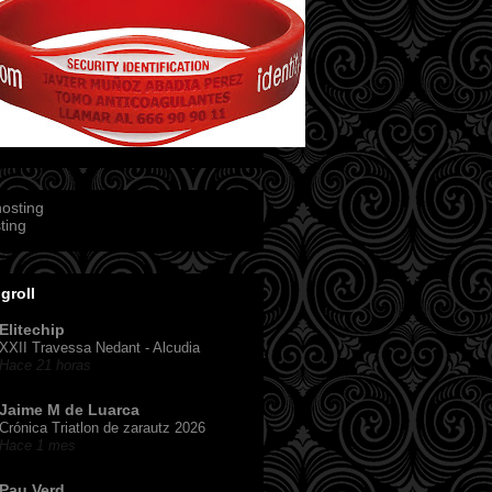
ting
groll
Elitechip
XXII Travessa Nedant - Alcudia
Hace 21 horas
Jaime M de Luarca
Crónica Triatlon de zarautz 2026
Hace 1 mes
Pau Verd