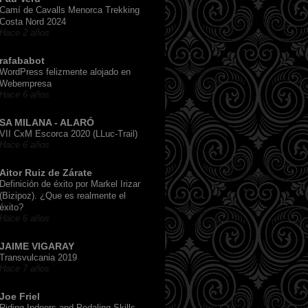
Camí de Cavalls Menorca Trekking
Costa Nord 2024
Hace 2 años
rafababot
WordPress felizmente alojado en
Webempresa
Hace 6 años
SA MILANA - ALARÓ
VII CxM Escorca 2020 (LLuc-Trail)
Hace 6 años
Aitor Ruiz de Zárate
Definición de éxito por Markel Irizar
(Bizipoz). ¿Que es realmente el
éxito?
Hace 6 años
JAIME VIGARAY
Transvulcania 2019
Hace 7 años
Joe Friel
Riding Indoors and Pedaling Skills,