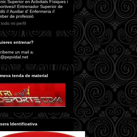
nic Superior en Activitats Físiques i
ortives// Entrenador Superior de
atló // Auxiliar d' Enfermeria //
ber de professió
 todo mi perfil
ieres entrenar?
ribeme un mail a:
o@pepvidal.net
meva tenda de material
sera Identificativa