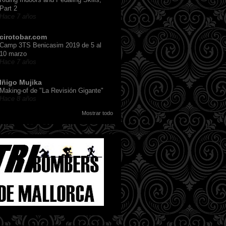
Part 2
Hace 7 años
cirotobar.com
Camp 3TS Benicasim 2019 de 5 al
10 marzo
Hace 7 años
Iñigo Mujika
Making-of de "La Revisión Gigante"
Hace 8 años
Mostrar todo