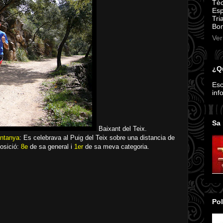
Tèc
Esp
Tri
Bom
Ver
¿Qu
Esc
inf
Sa 
Baixant del Teix.
untanya
: Es celebrava al Puig del Teix sobre una distancia de
Posició:
8e
de sa general i
1er
de sa meva categoria.
Pol