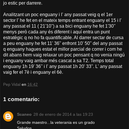
jo estic per darrere.
Analitzant un poc enguany i l' any passat veig q el 1er
sector l' he fet en el mateix temps entrant enguany el 15 i l'
any passat el 11 ( 21'10'') a sa bici enguany he fet 1'30''
menys però cada any és diferent i aquí entra un punt
estratègic q no ho fa quantificable. Al darrer sectar de cursa
a peu enguany he fet 11' 36'' enfront 10' 50'' del any passat
q enguany hagues estat el millor parcial de correr i com he
dit abans hem vaig relaxar un poc pensant q no venia ningú
i enguany vaig arribar més cascat a sa T2. Temps total
enguany 1h 19' 36'' i l' any passat 1h 20' 33''. L' any passat
vaig fer el 7è i enguany el 6è.
Pep Vidal
en
16:42
1 comentario:
Scaneo
28 de enero de 2014 a las 19:23
Grande maestro...la veterania es un grado
Saludos