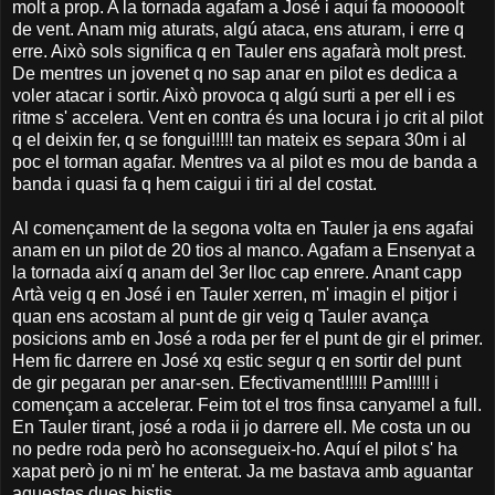
molt a prop. A la tornada agafam a José i aquí fa mooooolt
de vent. Anam mig aturats, algú ataca, ens aturam, i erre q
erre. Això sols significa q en Tauler ens agafarà molt prest.
De mentres un jovenet q no sap anar en pilot es dedica a
voler atacar i sortir. Això provoca q algú surti a per ell i es
ritme s' accelera. Vent en contra és una locura i jo crit al pilot
q el deixin fer, q se fongui!!!!! tan mateix es separa 30m i al
poc el torman agafar. Mentres va al pilot es mou de banda a
banda i quasi fa q hem caigui i tiri al del costat.
Al començament de la segona volta en Tauler ja ens agafai
anam en un pilot de 20 tios al manco. Agafam a Ensenyat a
la tornada així q anam del 3er lloc cap enrere. Anant capp
Artà veig q en José i en Tauler xerren, m' imagin el pitjor i
quan ens acostam al punt de gir veig q Tauler avança
posicions amb en José a roda per fer el punt de gir el primer.
Hem fic darrere en José xq estic segur q en sortir del punt
de gir pegaran per anar-sen. Efectivament!!!!!! Pam!!!!! i
començam a accelerar. Feim tot el tros finsa canyamel a full.
En Tauler tirant, josé a roda ii jo darrere ell. Me costa un ou
no pedre roda però ho aconsegueix-ho. Aquí el pilot s' ha
xapat però jo ni m' he enterat. Ja me bastava amb aguantar
aquestes dues bistis.