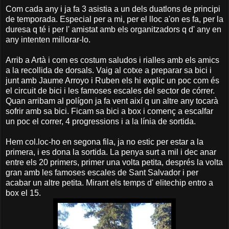
Com cada any i ja fa 3 asistia a un dels duatlons de principi
de temporada. Especial per a mi, per el lloc a'on es fa, per la
duresa q té i per l' amistat amb els organitzadors q d' any en
any intenten millorar-lo.
Arrib a Artà i com es costum saludos i rialles amb els amics
a la recollida de dorsals. Vaig al cotxe a preparar sa bici i
junt amb Jaume Arroyo i Ruben els hi explic un poc com és
el circuit de bici i les famoses escales del sector de córrer.
Quan arribam al polígon ja fa vent així q un altre any tocarà
sofrir amb sa bici. Ficam sa bici a box i començ a escalfar
un poc el correr, 4 progressions i a la línia de sortida.
Hem col.loc-ho en segona fila, ja no estic per estar a la
primera, i es dona la sortida. La penya surt a mil i dec anar
entre els 20 primers, primer una volta petita, després la volta
gran amb les famoses escales de Sant Salvador i per
acabar un altre petita. Mirant els temps d' elitechip entro a
box el 15.