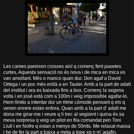
Les cames pareixen crosses així q començ fent pasetes
curtes, Aquesta sensació no és nova i de mica en mica es
van amollant. Més o manco quan duc 1km agaf a David
Ortega i un poc més enllà a en Tauler. Arrib a la part de adalt
del institut i ara es baixada fins a box. Començ la segona
volta i en josé està com a 100m i veig impossible agafar-lo.
Hem límito a intentar dur un ritme cómode pensant q els q
venen enrere estan enfora. Quan arrib a la part d' adalt me
dona me girar-me i veure q li trec al següent i quina és sa
meva sorpresa q veig un pilot en fila comandat pen Toni
Llull i en Nofre q estan a menys de 50mts. Me relaxat massa
i he de fer la part q baixa a meta a tope xq n m' agafin.