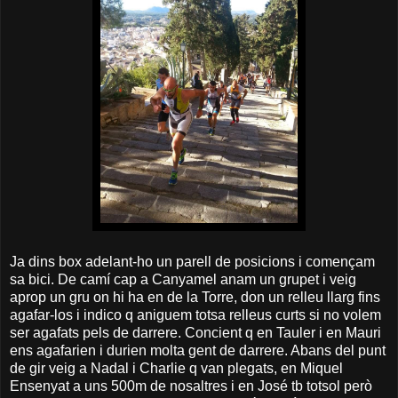
Ja dins box adelant-ho un parell de posicions i començam
sa bici. De camí cap a Canyamel anam un grupet i veig
aprop un gru on hi ha en de la Torre, don un relleu llarg fins
agafar-los i indico q aniguem totsa relleus curts si no volem
ser agafats pels de darrere. Concient q en Tauler i en Mauri
ens agafarien i durien molta gent de darrere. Abans del punt
de gir veig a Nadal i Charlie q van plegats, en Miquel
Ensenyat a uns 500m de nosaltres i en José tb totsol però