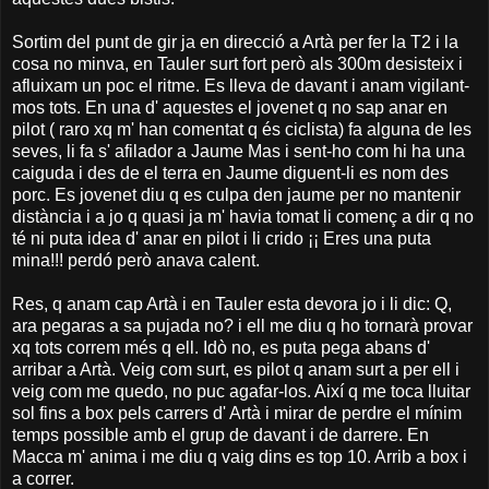
Sortim del punt de gir ja en direcció a Artà per fer la T2 i la
cosa no minva, en Tauler surt fort però als 300m desisteix i
afluixam un poc el ritme. Es lleva de davant i anam vigilant-
mos tots. En una d' aquestes el jovenet q no sap anar en
pilot ( raro xq m' han comentat q és ciclista) fa alguna de les
seves, li fa s' afilador a Jaume Mas i sent-ho com hi ha una
caiguda i des de el terra en Jaume diguent-li es nom des
porc. Es jovenet diu q es culpa den jaume per no mantenir
distància i a jo q quasi ja m' havia tomat li començ a dir q no
té ni puta idea d' anar en pilot i li crido ¡¡ Eres una puta
mina!!! perdó però anava calent.
Res, q anam cap Artà i en Tauler esta devora jo i li dic: Q,
ara pegaras a sa pujada no? i ell me diu q ho tornarà provar
xq tots correm més q ell. Idò no, es puta pega abans d'
arribar a Artà. Veig com surt, es pilot q anam surt a per ell i
veig com me quedo, no puc agafar-los. Així q me toca lluitar
sol fins a box pels carrers d' Artà i mirar de perdre el mínim
temps possible amb el grup de davant i de darrere. En
Macca m' anima i me diu q vaig dins es top 10. Arrib a box i
a correr.