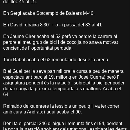
del lloc 45 al 15.
En Sergi acaba Sotcampió de Balears M-40.
En David rebaixa 8'30'' + o - i passa del 83 al 41
En Jaume Cirer acaba el 52 però va perdre la carrera al
perdre el meu grup de bici i de coco ja no anava motivat
concient de l' oportunitat perduda.
Toni Babot acaba el 63 remontando desde la arena.
Biel Gual per la seva part millora la cursa a peu de manera
espectacular ( parcial 19, millor q en José Guerra) però l'
asignatura pendent és la natació i sobretot la bici per poder
donar canya la pròxima temporada als duatlons. Acaba el
64
Reinaldo deixa enrere la lessió a un peu q li va fer correr
amb cura a Andratx i aqui acaba el 90.
Beni fa el parcial 246 d' aigua i remunta fins el 94, perdent
la por a la natació agobiant dels triatlons i espitjant les dents