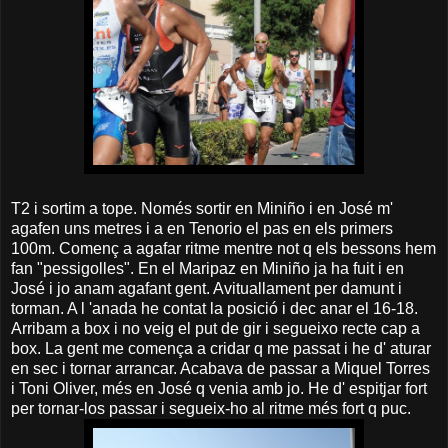
T2 i sortim a tope. Només sortir en Miniño i en José m'
agafen uns metres i a en Tenorio el pas en els primers
100m. Començ a agafar ritme mentre not q els bessons hem
fan "pessigolles". En el Maripaz en Miniño ja ha fuit i en
José i jo anam agafant gent. Avituallament per damunt i
torman. A l 'anada he contat la posició i dec anar el 16-18.
Arribam a box i no veig el put de gir i segueixo recte cap a
box. La gent me comença a cridar q me passat i he d' aturar
en sec i tornar arrancar. Acabava de passar a Miquel Torres
i Toni Oliver, més en José q venia amb jo. He d' espitjar fort
per tornar-los passar i segueix-ho al ritme més fort q puc.