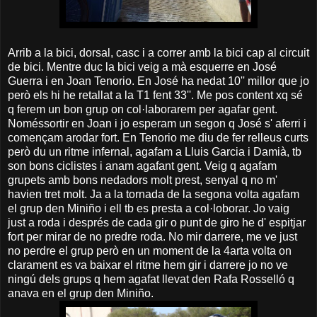
Arrib a la bici, dorsal, casc i a correr amb la bici cap al circuit
de bici. Mentre duc la bici veig a mà esquerre en José
Guerra i en Joan Tenorio. En José ha nedat 10'' millor que jo
però els hi he retallat a la T1 fent 33''. Me pos content xq sé
q ferem un bon grup on col·laborarem per agafar gent.
Noméssortir en Joan i jo esperam un segon q José s' aferri i
començam arodar fort. En Tenorio me diu de fer relleus curts
però du un ritme infernal, agafam a Lluis Garcia i Damià, tb
son bons ciclistes i anam agafant gent. Veig q agafam
grupets amb bons nedadors molt prest, senyal q no m'
havien tret molt. Ja a la tornada de la segona volta agafam
el grup den Miniño i ell tb es presta a col·loborar. Jo vaig
just a roda i després de cada gir o punt de giro he d' espitjar
fort per mirar de no predre roda. No mir darrere, me ve just
no perdre el grup però en un moment de la 4arta volta on
clarament es va baixar el ritme hem gir i darrere jo no ve
ningú dels grups q hem agafat llevat den Rafa Rosselló q
anava en el grup den Miniño.