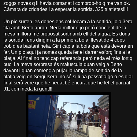
zoggs noves q li havia comanat i comprob-ho q me van ok.
Càmara de cridades i a esperar la sortida. 325 triatletes!!!!
Un pic surten les dones ens col·locam a la sortida, jo a 3era
fila amb Berto aprop. Neda millor q jo però concient de la
meva millora me proposat sortir amb ell del aigua. Es dona
la sortida i ens dirigim a la primera boia, llevat de 4 cops
trob q es bastant neta. Gir i cap a la boia que està devora en
far. Un pic aquí ja només queda fer el darrer esforç fins a la
platja. Al final no tenc cap referència però neda el més fort q
puc. La meva sorpresa és maiuscula quan veig a Berto
davant i quan començ a pujar la rampa de sortida de la
platja veig en Sergi Isern, no sé si li ha passat algo o es q al
final serà vere que he nedat bé encara que he fet el parcial
91, com neda la gent!!!