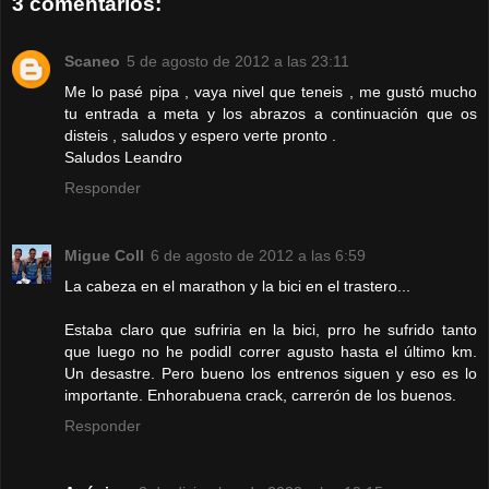
3 comentarios:
Scaneo
5 de agosto de 2012 a las 23:11
Me lo pasé pipa , vaya nivel que teneis , me gustó mucho
tu entrada a meta y los abrazos a continuación que os
disteis , saludos y espero verte pronto .
Saludos Leandro
Responder
Migue Coll
6 de agosto de 2012 a las 6:59
La cabeza en el marathon y la bici en el trastero...
Estaba claro que sufriria en la bici, prro he sufrido tanto
que luego no he podidl correr agusto hasta el último km.
Un desastre. Pero bueno los entrenos siguen y eso es lo
importante. Enhorabuena crack, carrerón de los buenos.
Responder