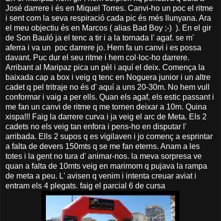
José darrere i és en Miquel Torres. Canvi-ho un poc el ritme
i sent com la seva respiració cada pic és més llunyana. Ara
el meu objectiu és en Marcos ( alias Bad Boy ;-) ). En el gir
de Son Bauló ja el tenc a tir i a la tornada l' agaf. se m'
aferra i va un poc darrere jo. Hem fa un canvi i es possa
davant. Puc dur el seu ritme i hem col·loc-ho darrere.
Arribant al Maripaz pica un pèl i aquí el deix. Comença la
baixada cap a box i veig q tenc en Noguera junior i un altre
cadet q pel tritraje no és d' aquí a uns 20-30m. No hem vull
conformar i vaig a per ells. Quan els agaf, els estic passant i
me fan un canvi de ritme q me tornen deixar a 10m. Quina
xispa!!! Faig la darrere curva i ja veig el arc de Meta. Els 2
cadets no els veig tan enfora i pens-ho en disputar l'
arribada. Ells 2 supos q es vigilaven i jo començ a esprintar
a falta de devers 150mts q se me fan eterns. Anam a les
totes i la gent no tura d' animar-nos. la meva sorpresa ve
quan a falta de 10mts veig en marimom q pujava la rampa
de meta a peu. L' avisen q venim i intenta creuar aviat i
entram els 4 plegats. faig el parcial 6 de cursa