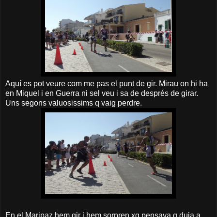
Aquí es pot veure com me pas el punt de gir. Mirau on hi ha
en Miquel i en Guerra ni sel veu i sa de després de girar.
Uns segons valuosissims q vaig perdre.
En el Maripaz hem gir i hem sorpren xq pensava q duia a