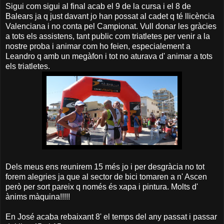
Sigui com sigui al final acab el 9 de la cursa i el 8 de
Balears ja q just davant jo han possat al cadet q té llicència
Valenciana i no conta pel Campionat. Vull donar les gràcies
a tots els assistens, tant public com triatletes per venir a la
nostre proba i animar com ho feien, especialement a
Leandro q amb un megàfon i tot no aturava d' animar a tots
els triatletes.
Dels meus ens reunirem 15 més jo i per desgràcia no tot
forem alegries ja que al sector de bici tomaren a n' Ascen
però per sort pareix q només és xapa i pintura. Molts d'
ànims màquina!!!!!
En José acaba rebaixant 8' el temps del any passat i passar