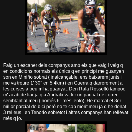
Faig un escaner dels companys amb els que vaig i veig q
en condicions normals els únics q en principi me guanyen
son en Miniño sobrat ( inalcançable, ens baixarem junts i
me va treure 1' 30'' en 5,4km) i en Guerra q darrerement a
les curses a peu m'ha guanyat. Den Rafa Rosselló tampoc
m' acab de fiar ja q a Andratx va fer un parcial de correr
semblant al meu ( només 6'' més lento). He marcat el 3er
millor parcial de bici però no te cap merit meu ja q he donat
3 relleus i en Tenorio sobretot i altres companys han rellevat
més q jo.