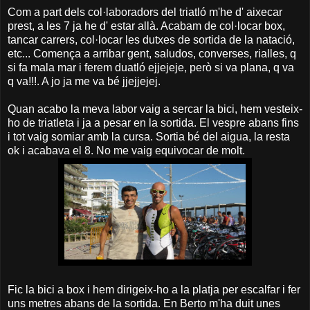
Com a part dels col·laboradors del triatló m'he d' aixecar
prest, a les 7 ja he d' estar allà. Acabam de col·locar box,
tancar carrers, col·locar les dutxes de sortida de la natació,
etc... Comença a arribar gent, saludos, converses, rialles, q
si fa mala mar i ferem duatló ejjejeje, però si va plana, q va
q va!!!. A jo ja me va bé jjejjejej.
Quan acabo la meva labor vaig a sercar la bici, hem vesteix-
ho de triatleta i ja a pesar en la sortida. El vespre abans fins
i tot vaig somiar amb la cursa. Sortia bé del aigua, la resta
ok i acabava el 8. No me vaig equivocar de molt.
Fic la bici a box i hem dirigeix-ho a la platja per escalfar i fer
uns metres abans de la sortida. En Berto m'ha duit unes