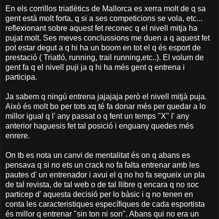
En els corrillos triatlètics de Mallorca es xerra molt de q sa
gent està molt forta, q si a ses competicions se vola, etc...
reflexionant sobre aquest fet reconec q el nivell mitja ha
pujat molt. Ses meves conclussions me duen a q aquest fet
pot estar degut a q hi ha un boom en tot el q és esport de
prestació ( Triatló, running, trail running,etc..). El volum de
gent fa q el nivell puji ja q hi ha més gent q entrena i
participa.
Ja sabem q ningú entrena jajajaja però el nivell mitjà puja.
Això és molt bo per tots xq té fa donar més per quedar a lo
millor igual q l' any passat o q fent un temps "X" l' any
anterior haguesis fet tal posició i enguany quedes més
enrere.
On tb es nota un canvi de mentalitat és on q abans es
pensava q si no ets un crack no fa falta entrenar amb les
pautes d' un entrenador i avui el q no ho fa segueix un pla
de tal revista, de tal web o de tal llibre q encara q no soc
particep d' aquesta decisió per lo bàsic i q no tenen en
conta les caracteristiques específiques de cada esportista
és millor q entrenar "sin ton ni son". Abans qui no era un