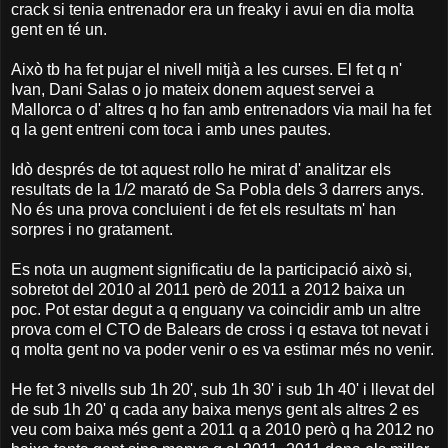
crack si tenia entrenador era un freaky i avui en dia molta
gent en té un.
Això tb ha fet pujar el nivell mitjà a les curses. El fet q n'
Ivan, Dani Salas o jo mateix donem aquest servei a
Mallorca o d' altres q ho fan amb entrenadors via mail ha fet
q la gent entreni com toca i amb unes pautes.
Idò després de tot aquest rollo he mirat d' analitzar els
resultats de la 1/2 marató de Sa Pobla dels 3 darrers anys.
No és una prova concluient i de fet els resultats m' han
sorpres i no gratament.
Es nota un augment significatiu de la participació això si,
sobretot del 2010 al 2011 però de 2011 a 2012 baixa un
poc. Pot estar degut a q enguany va coincidir amb un altre
prova com el CTO de Balears de cross i q estava tot nevat i
q molta gent no va poder venir o es va estimar més no venir.
He fet 3 nivells sub 1h 20', sub 1h 30' i sub 1h 40' i llevat del
de sub 1h 20' q cada any baixa menys gent als altres 2 es
veu com baixa més gent a 2011 q a 2010 però q ha 2012 no