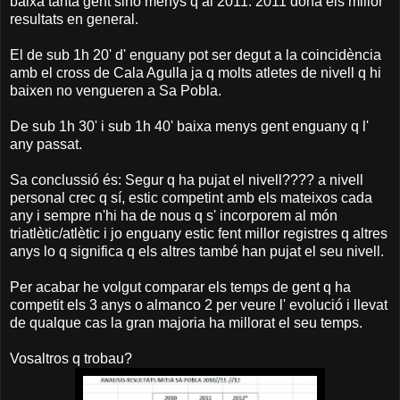
baixa tanta gent sino menys q al 2011. 2011 dona els millor
resultats en general.
El de sub 1h 20' d' enguany pot ser degut a la coincidència
amb el cross de Cala Agulla ja q molts atletes de nivell q hi
baixen no vengueren a Sa Pobla.
De sub 1h 30' i sub 1h 40' baixa menys gent enguany q l'
any passat.
Sa conclussió és: Segur q ha pujat el nivell???? a nivell
personal crec q sí, estic competint amb els mateixos cada
any i sempre n'hi ha de nous q s' incorporem al món
triatlètic/atlètic i jo enguany estic fent millor registres q altres
anys lo q significa q els altres també han pujat el seu nivell.
Per acabar he volgut comparar els temps de gent q ha
competit els 3 anys o almanco 2 per veure l' evolució i llevat
de qualque cas la gran majoria ha millorat el seu temps.
Vosaltros q trobau?