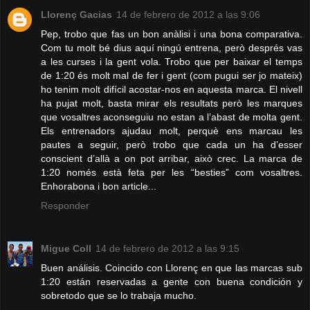
Llorenç Gacias
14 de febrero de 2012 a las 9:06
Pep, trobo que fas un bon anàlisi i una bona comparativa.
Com tu molt bé dius aquí ningú entrena, però després vas
a les curses i la gent vola. Trobo que per baixar el temps
de 1:20 és molt mal de fer i gent (com pugui ser jo mateix)
ho tenim molt difícil acostar-nos en aquesta marca. El nivell
ha pujat molt, basta mirar els resultats però les marques
que vosaltres aconseguiu no estan a l’abast de molta gent.
Els entrenadors ajudau molt, perquè ens marcau les
pautes a seguir, però trobo que cada un ha d’esser
conscient d’allà a on pot arribar, això crec. La marca de
1:20 només està feta per les “besties” com vosaltres.
Enhorabona i bon article...
Responder
Migue Coll
14 de febrero de 2012 a las 9:15
Buen análisis. Coincido con Llorenç en que las marcas sub
1:20 están reservadas a gente con buena condición y
sobretodo que se lo trabaja mucho.