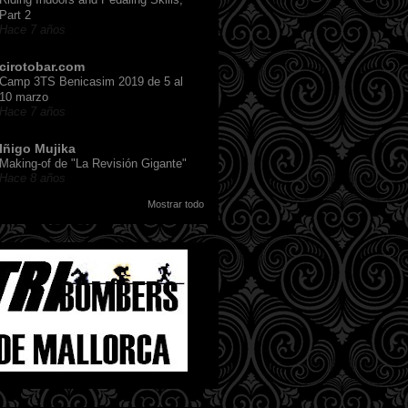
Part 2
Hace 7 años
cirotobar.com
Camp 3TS Benicasim 2019 de 5 al
10 marzo
Hace 7 años
Iñigo Mujika
Making-of de "La Revisión Gigante"
Hace 8 años
Mostrar todo