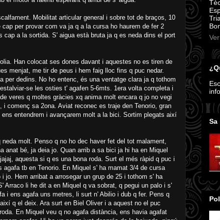
Tèc
Esp
scalfament. Mobilitat articular general i sobre tot de braços, 10
Tri
Bom
de cap per provar com va ja q a la cursa ho haurem de fer 2
s cap a la sortida. S' aigua està bruta ja q es neda dins el port
Ver
 volia. Han colocat ses dones davant i aquestes no es tiren de
¿Qu
s menjat, me tir de peus i hem faig lloc fins q puc nedar.
a fa per dedins. No ho entenc, és una ventatge clara ja q tothom
Esc
' estalviar-se les osties t' agafen 5-6mts. 1era volta completa i
inf
 de veres q moltes gràcies xq anima molt encara q jo no vegi
i, i començ sa 2ona. Aviat reconec es traje den Tenorio, gran
ts ens entendrem i avançarem molt a la bici. Sortim plegats així
Sa 
q neda molt. Penso q no ho dec haver fet del tot malament,
ha anat bé, ja deia jo. Quan arrib a sa bici ja hi ha en Miquel
jaj, aquesta si q es una bona roda. Surt el més ràpid q puc i
ens agafa tb en Tenorio. En Miquel s' ha mamat 3/4 de cursa
io i jo. Hem arribat a arrosegar un grup de 25 i tothom s' ha
 Arraco li he dit a en Miquel q va sobrat, q pegui un palo i s'
 fa i ens agafa uns metres, li surt n' Abilio i dub q fer. Pens q
Pol
ixí q el deix. Ara surt en Biel Oliver i a aquest no el puc
 a roda. En Miquel veu q no agafa distància, ens havia agafat