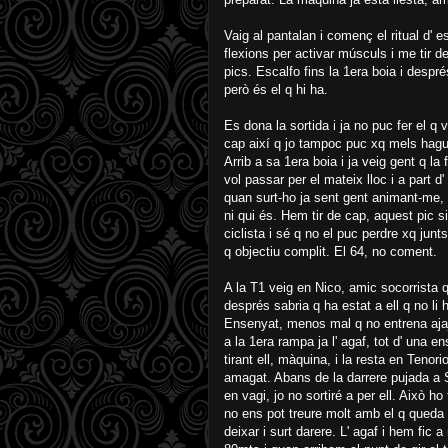
Vaig al pantalan i començ el ritual d' e
flexions per activar músculs i me tir 
pics. Escalfo fins la 1era boia i despré
però és el q hi ha.
Es dona la sortida i ja no puc fer el q
cap així q jo tampoc puc xq mels hague
Arrib a sa 1era boia i ja veig gent q l
vol passar per el mateix lloc i a part d
quan surt-ho ja sent gent animant-me,
ni qui és. Hem tir de cap, aquest pic s
ciclista i sé q no el puc perdre xq jun
q objectiu complit. El 64, no coment.
A la T1 veig en Nico, amic socorrista 
després sabria q ha estat a ell q no li 
Ensenyat, menos mal q no entrena ajaja
a la 1era rampa ja l' agaf, tot d' una 
tirant ell, màquina, i la resta en Tenor
amagat. Abans de la darrere pujada a S'
en vagi, jo no sortiré a per ell. Això ho
no ens pot treure molt amb el q queda a
deixar i surt darere. L' agaf i hem fic