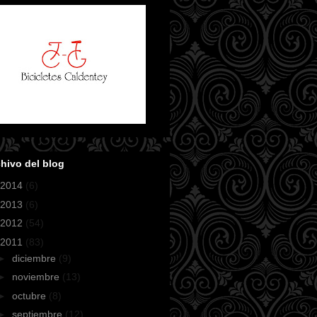
hivo del blog
2014
(6)
2013
(6)
2012
(54)
2011
(83)
►
diciembre
(9)
►
noviembre
(13)
►
octubre
(8)
►
septiembre
(12)