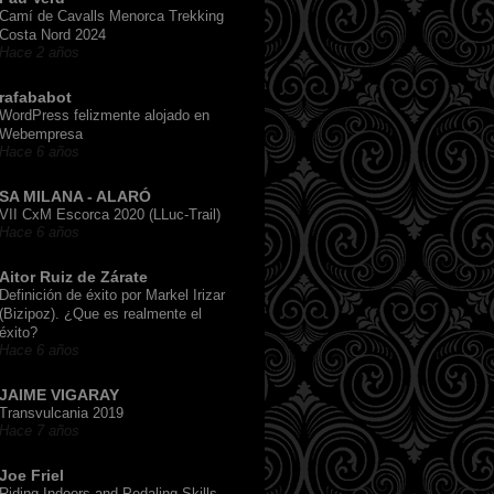
Camí de Cavalls Menorca Trekking
Costa Nord 2024
Hace 2 años
rafababot
WordPress felizmente alojado en
Webempresa
Hace 6 años
SA MILANA - ALARÓ
VII CxM Escorca 2020 (LLuc-Trail)
Hace 6 años
Aitor Ruiz de Zárate
Definición de éxito por Markel Irizar
(Bizipoz). ¿Que es realmente el
éxito?
Hace 6 años
JAIME VIGARAY
Transvulcania 2019
Hace 7 años
Joe Friel
Riding Indoors and Pedaling Skills,