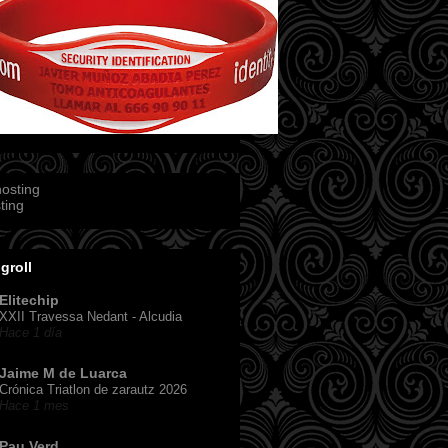
ting
groll
Elitechip
XXII Travessa Nedant - Alcudia
Hace 1 día
Jaime M de Luarca
Crónica Triatlon de zarautz 2026
Hace 1 mes
Pau Verd