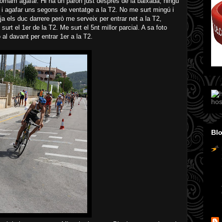
tornam agafar. Hi ha un paron just després de la baixada, ningú
en i agafar uns segons de ventatge a la T2. No me surt mingú i
a els duc darrere però me serveix per entrar net a la T2,
surt el 1er de la T2. Me surt el 5nt millor parcial. A sa foto
al davant per entrar 1er a la T2.
hos
Blo