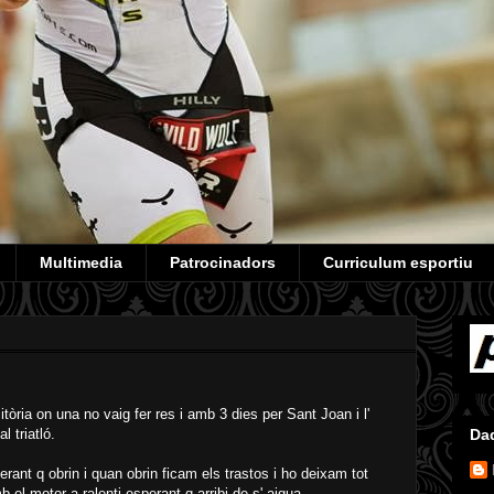
Multimedia
Patrocinadors
Curriculum esportiu
òria on una no vaig fer res i amb 3 dies per Sant Joan i l'
 triatló.
Da
erant q obrin i quan obrin ficam els trastos i ho deixam tot
 el motor a ralenti esperant q arribi de s' aigua.