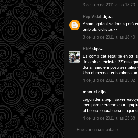
3 de julio de 2011 a las 18:20
Pep Vidal
dijo...
Anam agafant sa forma però com 
amb els ciclistes??
3 de julio de 2011 a las 18:40
PEP
dijo...
Es complicat estar bé en tot, 
Jo amb es ciclistes???diria qu
donar, sino em poso ses piles
Una abraçada i enhorabona un
4 de julio de 2011 a las 15:02
manuel dijo...
cagon dena pep . saves escojer
loco para meterme en tu grupit
el bueno. enorabuena maquinon e
4 de julio de 2011 a las 23:38
Publicar un comentario