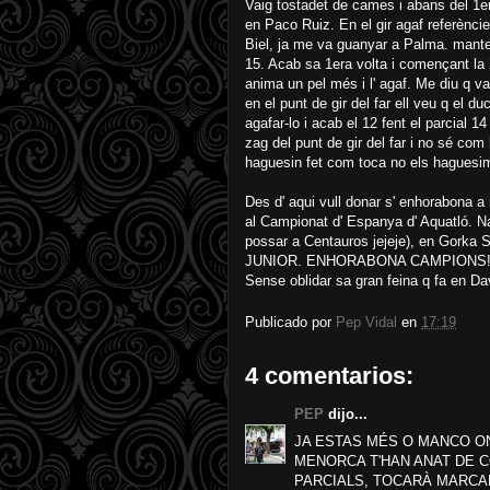
Vaig tostadet de cames i abans del 1er
en Paco Ruiz. En el gir agaf referèncie
Biel, ja me va guanyar a Palma. mantenc
15. Acab sa 1era volta i començant la 
anima un pel més i l' agaf. Me diu q va
en el punt de gir del far ell veu q el d
agafar-lo i acab el 12 fent el parcial 14 
zag del punt de gir del far i no sé com
haguesin fet com toca no els haguesim
Des d' aqui vull donar s' enhorabona a
al Campionat d' Espanya d' Aquatló.
possar a Centauros jejeje), en Gor
JUNIOR. ENHORABONA CAMPIONS!!! Es
Sense oblidar sa gran feina q fa en Da
Publicado por
Pep Vidal
en
17:19
4 comentarios:
PEP
dijo...
JA ESTAS MÉS O MANCO ON 
MENORCA T'HAN ANAT DE C
PARCIALS, TOCARÀ MARCA