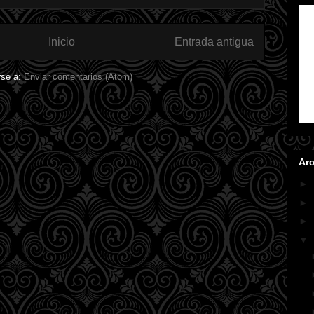
Inicio
Entrada antigua
rse a:
Enviar comentarios (Atom)
Arc
►
►
►
▼