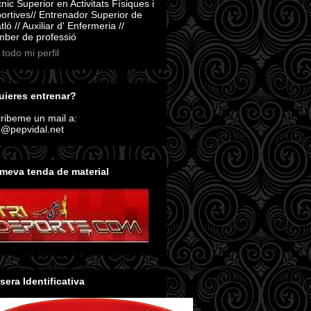
nic Superior en Activitats Físiques i
ortives// Entrenador Superior de
atló // Auxiliar d' Enfermeria //
ber de professió
 todo mi perfil
ieres entrenar?
ribeme un mail a:
o@pepvidal.net
meva tenda de material
sera Identificativa