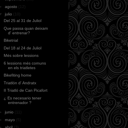
►
agosto
(12)
▼
julio
(10)
Del 25 al 31 de Juliol
Que passa quan deixam
d' entrenar?
Biketrial
Del 18 al 24 de Juliol
Més sobre lessions
6 lessions més comuns
en els triatletes
Bikefiting home
Triatlón d' Andratx
II Triatló de Can Picafort
¿ Es necesario tener
entrenador ?
►
junio
(11)
►
mayo
(5)
►
abril
(3)