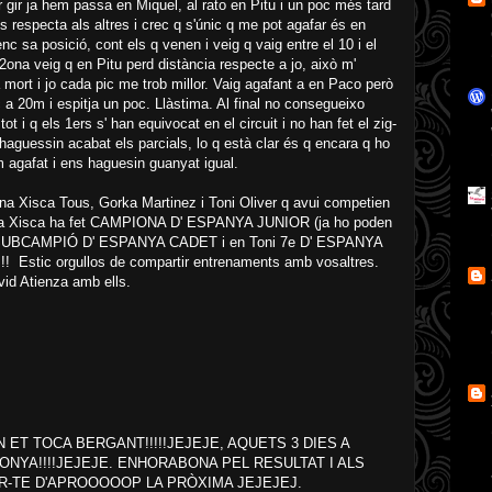
 gir ja hem passa en Miquel, al rato en Pitu i un poc més tard
s respecta als altres i crec q s'únic q me pot agafar és en
 sa posició, cont els q venen i veig q vaig entre el 10 i el
2ona veig q en Pitu perd distància respecte a jo, això m'
 mort i jo cada pic me trob millor. Vaig agafant a en Paco però
uc a 20m i espitja un poc. Llàstima. Al final no consegueixo
tot i q els 1ers s' han equivocat en el circuit i no han fet el zig-
 haguessin acabat els parcials, lo q està clar és q encara q ho
 agafat i ens haguesin guanyat igual.
 na Xisca Tous, Gorka Martinez i Toni Oliver q avui competien
 Na Xisca ha fet CAMPIONA D' ESPANYA JUNIOR (ja ho poden
ka SUBCAMPIÓ D' ESPANYA CADET i en Toni 7e D' ESPANYA
tic orgullos de compartir entrenaments amb vosaltres.
vid Atienza amb ells.
ET TOCA BERGANT!!!!!JEJEJE, AQUETS 3 DIES A
ONYA!!!!JEJEJE. ENHORABONA PEL RESULTAT I ALS
R-TE D'APROOOOOP LA PRÒXIMA JEJEJEJ.