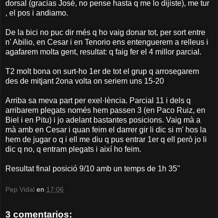
dorsal (gracias José, no pense hasta q me lo dijiste), me tur
, el pos i andiamo.
De la bici no puc dir més q ho vaig donar tot, per sort entre
n' Abilio, en Cesar i en Tenorio ens entenguerem a relleus i
agafarem molta gent, resultat: q faig fer el 4 millor parcial.
T2 molt bona on surt-ho 1er de tot el grup q arrosegarem
des de mitjant 2ona volta on seriem uns 15-20
Arriba sa meva part per exel·lència. Parcial 11 i dels q
arribarem plegats només hem passen 3 (en Paco Ruiz, en
Biel i en Pitu) i jo adelant bastantes posicions. Vaig mà a
mà amb en Cesar i quan feim el darrer gir li dic si m' hos la
hem de jugar o q i ell me diu q pus entrar 1er q ell però jo li
dic q no, q entram plegats i així ho feim.
Resultat final posició 9/10 amb un temps de 1h 35''
Pep Vidal
en
17:06
3 comentarios: