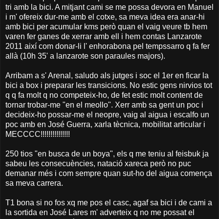
tri amb la bici. A mitjant cami se me possa devora en Manuel
i m' ofereix dur-me amb el cotxe, sa meva idea era anar-hi
amb bici per acumular kms però quan el vaig veure tb hem
varen fer ganes de xerrar amb ell i hem contas Lanzarote
2011 així com donar-li l' enhorabona pel tempssarro q fa fer
allà (10h 35' a lanzarote son paraules majors).
Arribam a s' Arenal, saludo als jutges i soc el 1er en ficar la
bici a box i preparar les transicions. No estic gens nirvios tot
q q fa molt q no competeix-ho, de fet estic molt content de
tornar trobar-me "en el meollo". Xerr amb sa gent un poc i
decideix-ho possar-me el neopre, vaig al aigua i escalfo un
poc amb en José Guerra, xarla tècnica, mobilitat articular i
MECCCC!!!!!!!!!!!!!!!
250 tios "en busca de un boya", els q me teniu al feisbuk ja
sabeu les consecuències, natació xareca però no puc
demanar més i com sempre quan sut-ho del aigua comença
sa meva carrera.
T1 bona si no fos xq me pos el casc, agaf sa bici i de cami a
la sortida en José Lares m' adverteix q no me possat el