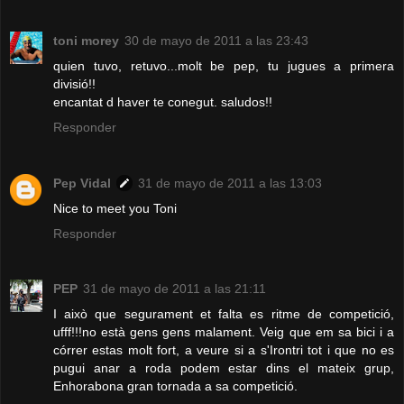
toni morey
30 de mayo de 2011 a las 23:43
quien tuvo, retuvo...molt be pep, tu jugues a primera
divisió!!
encantat d haver te conegut. saludos!!
Responder
Pep Vidal
31 de mayo de 2011 a las 13:03
Nice to meet you Toni
Responder
PEP
31 de mayo de 2011 a las 21:11
I això que segurament et falta es ritme de competició,
ufff!!!no està gens gens malament. Veig que em sa bici i a
córrer estas molt fort, a veure si a s'Irontri tot i que no es
pugui anar a roda podem estar dins el mateix grup,
Enhorabona gran tornada a sa competició.