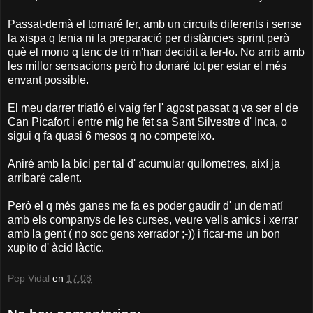
Passat-demà el tornaré fer, amb un circuits diferents i sense
la xispa q tenia ni la preparació per distàncies sprint però
què el mono q tenc de tri m'han decidit a fer-lo. No arrib amb
les millor sensacions però ho donaré tot per estar el més
envant possible.
El meu darrer triatló el vaig fer l' agost passat q va ser el de
Can Picafort i entre mig he fet sa Sant Silvestre d' Inca, o
sigui q fa quasi 6 mesos q no competeixo.
Aniré amb la bici per tal d' acumular quilometres, així ja
arribaré calent.
Però el q més ganes me fa es poder gaudir d' un dematí
amb els companys de les curses, veure vells amics i xerrar
amb la gent ( no soc gens xerrador ;-)) i ficar-me un bon
xupito d' àcid làctic.
Pep Vidal
en
17:08