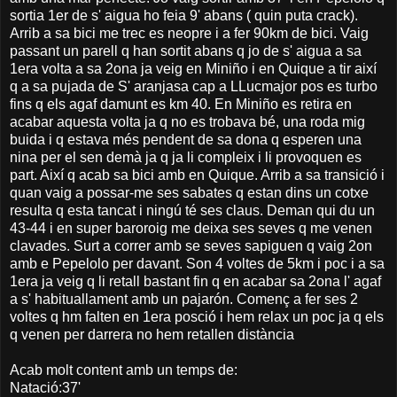
sortia 1er de s' aigua ho feia 9' abans ( quin puta crack).
Arrib a sa bici me trec es neopre i a fer 90km de bici. Vaig
passant un parell q han sortit abans q jo de s' aigua a sa
1era volta a sa 2ona ja veig en Miniño i en Quique a tir així
q a sa pujada de S' aranjasa cap a LLucmajor pos es turbo
fins q els agaf damunt es km 40. En Miniño es retira en
acabar aquesta volta ja q no es trobava bé, una roda mig
buida i q estava més pendent de sa dona q esperen una
nina per el sen demà ja q ja li compleix i li provoquen es
part. Així q acab sa bici amb en Quique. Arrib a sa transició i
quan vaig a possar-me ses sabates q estan dins un cotxe
resulta q esta tancat i ningú té ses claus. Deman qui du un
43-44 i en super baroroig me deixa ses seves q me venen
clavades. Surt a correr amb se seves sapiguen q vaig 2on
amb e Pepelolo per davant. Son 4 voltes de 5km i poc i a sa
1era ja veig q li retall bastant fin q en acabar sa 2ona l' agaf
a s' habituallament amb un pajarón. Començ a fer ses 2
voltes q hm falten en 1era posció i hem relax un poc ja q els
q venen per darrera no hem retallen distància
Acab molt content amb un temps de:
Natació:37'