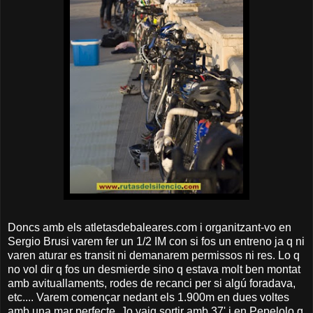
Doncs amb els atletasdebaleares.com i organitzant-vo en
Sergio Brusi varem fer un 1/2 IM con si fos un entreno ja q ni
varen aturar es transit ni demanarem permissos ni res. Lo q
no vol dir q fos un desmierde sino q estava molt ben montat
amb avituallaments, rodes de recanci per si algú foradava,
etc.... Varem començar nedant els 1.900m en dues voltes
amb una mar perfecte. Jo vaig sortir amb 37' i en Pepelolo q