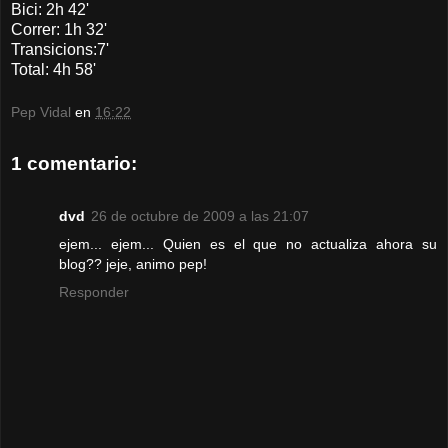
Bici: 2h 42'
Correr: 1h 32'
Transicions:7'
Total: 4h 58'
Pep Vidal
en
16:22
1 comentario:
dvd
26 de octubre de 2009 a las 21:07
ejem... ejem... Quien es el que no actualiza ahora su
blog?? jeje, animo pep!
Responder