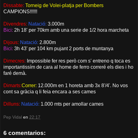
Dissabte:
Torneig de Volei-platja per Bombers
CAMPIONS!!!!!!
Divendres:
Natació:
3.000m
Bici:
2h 18' per 70km amb una serie de 1/2 hora marcheta
Dijous:
Natació:
2.800m
Bici:
3h 43' per 104 km pujant 2 ports de muntanya
Dimecres:
Impossible fer res però com s' entreno q toca es
importantissím de cara al home de ferro correré els dies i ho
faré demà.
Dimarts:
Correr:
12.000m en 1 horeta amb 3x 8'/4'. No vos
cont sa gràcia q li feia encara a ses cames
Dilluns:
Natació:
1.000 mts per amollar cames
Pep Vidal
en
22:17
6 comentarios: