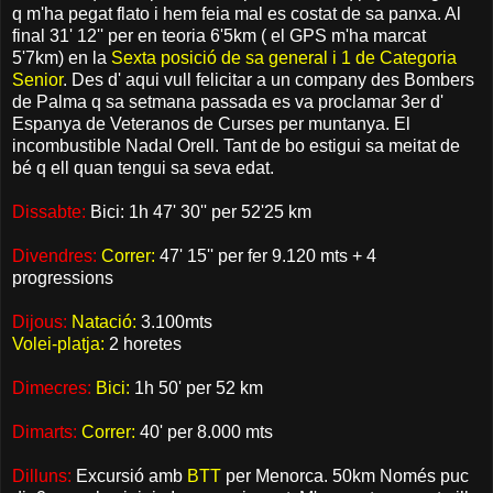
q m'ha pegat flato i hem feia mal es costat de sa panxa. Al
final 31' 12'' per en teoria 6'5km ( el GPS m'ha marcat
5'7km) en la
Sexta posició de sa general i 1 de Categoria
Senior
. Des d' aqui vull felicitar a un company des Bombers
de Palma q sa setmana passada es va proclamar 3er d'
Espanya de Veteranos de Curses per muntanya. El
incombustible Nadal Orell. Tant de bo estigui sa meitat de
bé q ell quan tengui sa seva edat.
Dissabte:
Bici: 1h 47' 30'' per 52'25 km
Divendres:
Correr:
47' 15'' per fer 9.120 mts + 4
progressions
Dijous:
Natació:
3.100mts
Volei-platja:
2 horetes
Dimecres:
Bici:
1h 50' per 52 km
Dimarts:
Correr:
40' per 8.000 mts
Dilluns:
Excursió amb
BTT
per Menorca. 50km Només puc