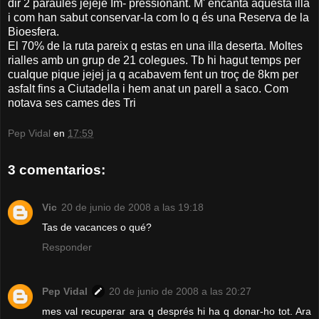
dir 2 paraules jejeje Im- pressionant. M' encanta aquesta illa
i com han sabut conservar-la com lo q és una Reserva de la
Bioesfera.
El 70% de la ruta pareix q estas en una illa deserta. Moltes
rialles amb un grup de 21 colegues. Tb hi hagut temps per
cualque pique jejej ja q acabavem fent un troç de 8km per
asfalt fins a Ciutadella i hem anat un parell a saco. Com
notava ses cames des Tri
Pep Vidal
en
17:59
3 comentarios:
Vic
20 de junio de 2008 a las 19:18
Tas de vacances o qué?
Responder
Pep Vidal
20 de junio de 2008 a las 20:27
mes val recuperar ara q després hi ha q donar-ho tot. Ara