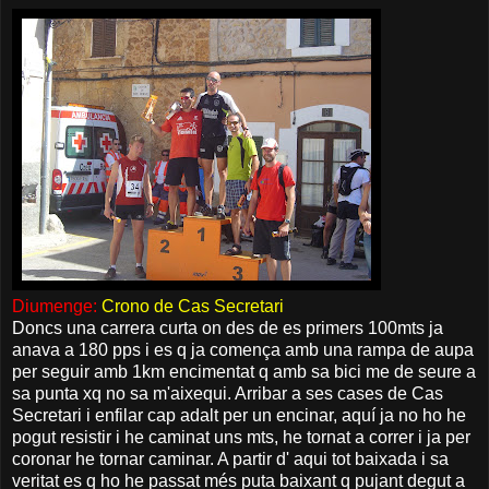
Diumenge:
Crono de Cas Secretari
Doncs una carrera curta on des de es primers 100mts ja
anava a 180 pps i es q ja comença amb una rampa de aupa
per seguir amb 1km encimentat q amb sa bici me de seure a
sa punta xq no sa m'aixequi. Arribar a ses cases de Cas
Secretari i enfilar cap adalt per un encinar, aquí ja no ho he
pogut resistir i he caminat uns mts, he tornat a correr i ja per
coronar he tornar caminar. A partir d' aqui tot baixada i sa
veritat es q ho he passat més puta baixant q pujant degut a