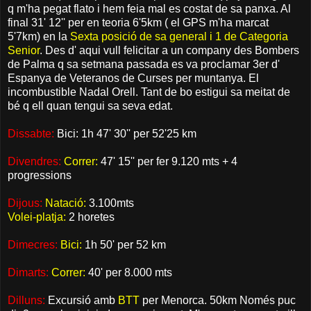
q m'ha pegat flato i hem feia mal es costat de sa panxa. Al
final 31' 12'' per en teoria 6'5km ( el GPS m'ha marcat
5'7km) en la
Sexta posició de sa general i 1 de Categoria
Senior
. Des d' aqui vull felicitar a un company des Bombers
de Palma q sa setmana passada es va proclamar 3er d'
Espanya de Veteranos de Curses per muntanya. El
incombustible Nadal Orell. Tant de bo estigui sa meitat de
bé q ell quan tengui sa seva edat.
Dissabte:
Bici: 1h 47' 30'' per 52'25 km
Divendres:
Correr:
47' 15'' per fer 9.120 mts + 4
progressions
Dijous:
Natació:
3.100mts
Volei-platja:
2 horetes
Dimecres:
Bici:
1h 50' per 52 km
Dimarts:
Correr:
40' per 8.000 mts
Dilluns:
Excursió amb
BTT
per Menorca. 50km Només puc