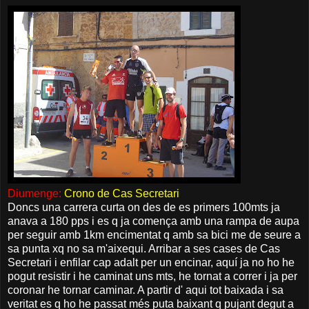
Diumenge:
Crono de Cas Secretari
Doncs una carrera curta on des de es primers 100mts ja
anava a 180 pps i es q ja comença amb una rampa de aupa
per seguir amb 1km encimentat q amb sa bici me de seure a
sa punta xq no sa m'aixequi. Arribar a ses cases de Cas
Secretari i enfilar cap adalt per un encinar, aquí ja no ho he
pogut resistir i he caminat uns mts, he tornat a correr i ja per
coronar he tornar caminar. A partir d' aqui tot baixada i sa
veritat es q ho he passat més puta baixant q pujant degut a