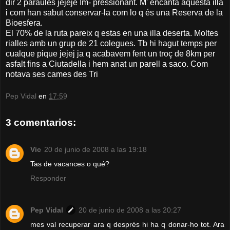
dir 2 paraules jejeje Im- pressionant. M' encanta aquesta illa
i com han sabut conservar-la com lo q és una Reserva de la
Bioesfera.
El 70% de la ruta pareix q estas en una illa deserta. Moltes
rialles amb un grup de 21 colegues. Tb hi hagut temps per
cualque pique jejej ja q acabavem fent un troç de 8km per
asfalt fins a Ciutadella i hem anat un parell a saco. Com
notava ses cames des Tri
Pep Vidal
en
17:59
3 comentarios:
Vic
20 de junio de 2008 a las 19:18
Tas de vacances o qué?
Responder
Pep Vidal
20 de junio de 2008 a las 20:27
mes val recuperar ara q després hi ha q donar-ho tot. Ara