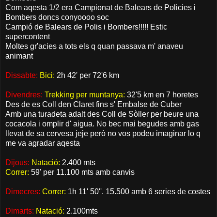
Com aqesta 1/2 era Campionat de Balears de Policies i
Bombers doncs conyoooo soc
Campió de Balears de Polis i Bombers!!!!! Estic
supercontent
Moltes gr'acies a tots els q quan passava m' anaveu
animant
Dissabte:
Bici:
2h 42' per 72'6 km
Divendres:
Trekking per muntanya:
32'5 km en 7 horetes
Des de es Coll den Claret fins s' Embalse de Cuber
Amb una turadeta adalt des Coll de Sòller per beure una
cocacola i omplir d' aigua. No bec mai begudes amb gas
llevat de sa cervesa jeje però no vos podeu imaginar lo q
me va agradar aqesta
Dijous:
Natació:
2.400 mts
Correr:
59' per 11.100 mts amb canvis
Dimecres:
Correr:
1h 11' 50''. 15.500 amb 6 series de costes
Dimarts:
Natació:
2.100mts