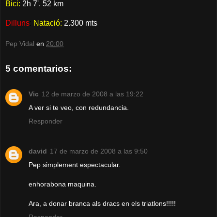
Bici:
2h 7'. 52 km
Dilluns
:
Natació:
2.300 mts
Pep Vidal
en
20:00
5 comentarios:
Vic
12 de marzo de 2008 a las 19:22
A ver si te veo, con redundancia.
Responder
david
17 de marzo de 2008 a las 9:50
Pep simplement espectacular.
enhorabona maquina.
Ara, a donar branca als dracs en els triatlons!!!!!
Responder