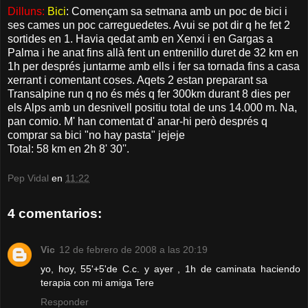
Dilluns:
Bici
: Començam sa setmana amb un poc de bici i
ses cames un poc carreguedetes. Avui se pot dir q he fet 2
sortides en 1. Havia qedat amb en Xenxi i en Gargas a
Palma i he anat fins allà fent un entrenillo duret de 32 km en
1h per després juntarme amb ells i fer sa tornada fins a casa
xerrant i comentant coses. Aqets 2 estan preparant sa
Transalpine run q no és més q fer 300km durant 8 dies per
els Alps amb un desnivell positiu total de uns 14.000 m. Na,
pan comio. M' han comentat d' anar-hi però després q
comprar sa bici "no hay pasta" jejeje
Total: 58 km en 2h 8' 30''.
Pep Vidal
en
11:22
4 comentarios:
Vic
12 de febrero de 2008 a las 20:19
yo, hoy, 55'+5'de C.c. y ayer , 1h de caminata haciendo
terapia con mi amiga Tere
Responder