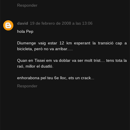
Responder
david
19 de febrero de 2008 a las 13:06
hola Pep
Diumenge vaig estar 12 km esperant la transició cap a
bicicleta, però no va arribar.....
Quan en Tissei em va doblar va ser molt trist.... tens tota la
raó, millor el duatló.
enhorabona pel teu 6e lloc, ets un crack...
Responder