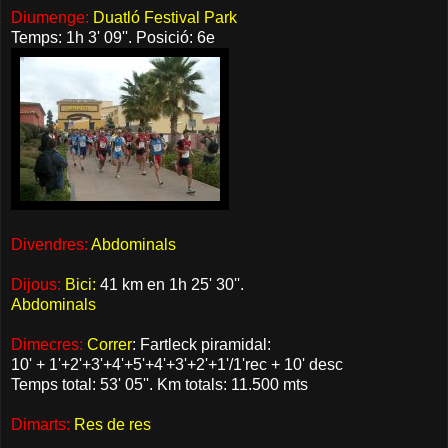
Diumenge:
Duatló Festival Park
Temps: 1h 3' 09''. Posició: 6e
Divendres:
Abdominals
Dijous:
Bici:
41 km en 1h 25' 30''.
Abdominals
Dimecres:
Correr
: Fartleck piramidal:
10' + 1'+2'+3'+4'+5'+4'+3'+2'+1'/1'rec + 10' desc
Temps total: 53' 05''. Km totals: 11.500 mts
Dimarts:
Res de res