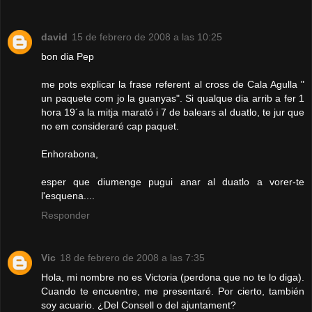
david
15 de febrero de 2008 a las 10:25
bon dia Pep
me pots explicar la frase referent al cross de Cala Agulla "
un paquete com jo la guanyas". Si qualque dia arrib a fer 1
hora 19´a la mitja marató i 7 de balears al duatlo, te jur que
no em consideraré cap paquet.
Enhorabona,
esper que diumenge pugui anar al duatlo a vorer-te
l'esquena....
Responder
Vic
18 de febrero de 2008 a las 7:35
Hola, mi nombre no es Victoria (perdona que no te lo diga).
Cuando te encuentre, me presentaré. Por cierto, también
soy acuario. ¿Del Consell o del ajuntament?