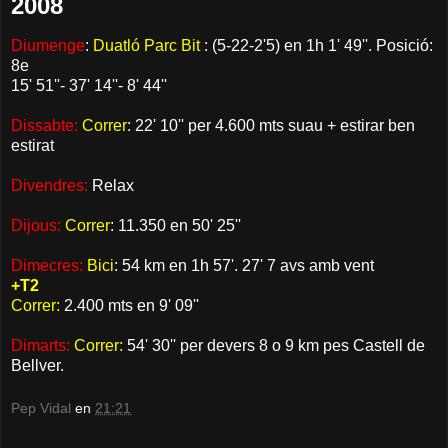
2008
Diumenge
:
Duatló Parc Bit
: (5-22-2'5) en 1h 1' 49''. Posició:
8e
15' 51''- 37' 14''- 8' 44''
Dissabte:
Correr
: 22' 10'' per 4.600 mts suau + estirar ben
estirat
Divendres:
Relax
Dijous:
Correr
: 11.350 en 50' 25''
Dimecres:
Bici
: 54 km en 1h 57'. 27' 7 avs amb vent
+T2
Correr:
2.400 mts en 9' 09''
Dimarts:
Correr:
54' 30'' per devers 8 o 9 km pes Castell de
Bellver.
Pep Vidal
en
21:21