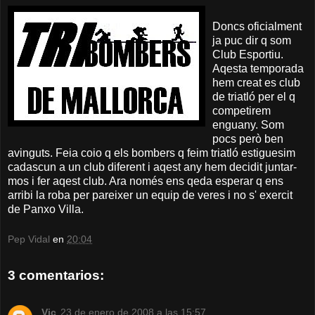
Doncs oficialment
ja puc dir q som
Club Esportiu.
Aqesta temporada
hem creat es club
de triatló per el q
competirem
enguany. Som
pocs però ben
avinguts. Feia coio q els bombers q feim triatló estiguesim
cadascun a un club diferent i aqest any hem decidit juntar-
mos i fer aqest club. Ara només ens qeda esperar q ens
arribi la roba per pareixer un equip de veres i no s' exercit
de Panxo Villa.
Pep Vidal
en
20:04
3 comentarios:
Vic
23 de enero de 2008 a las 15:57