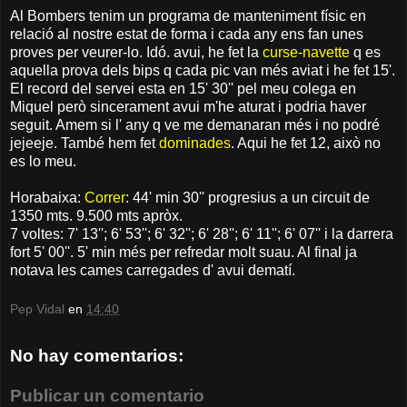
Al Bombers tenim un programa de manteniment físic en
relació al nostre estat de forma i cada any ens fan unes
proves per veurer-lo. Idó. avui, he fet la
curse-navette
q es
aquella prova dels bips q cada pic van més aviat i he fet 15'.
El record del servei esta en 15' 30'' pel meu colega en
Miquel però sincerament avui m'he aturat i podria haver
seguit. Amem si l' any q ve me demanaran més i no podré
jejeeje. També hem fet
dominades
. Aqui he fet 12, això no
es lo meu.
Horabaixa:
Correr
: 44' min 30'' progresius a un circuit de
1350 mts. 9.500 mts apròx.
7 voltes: 7' 13''; 6' 53''; 6' 32''; 6' 28''; 6' 11''; 6' 07'' i la darrera
fort 5' 00''. 5' min més per refredar molt suau. Al final ja
notava les cames carregades d' avui dematí.
Pep Vidal
en
14:40
No hay comentarios:
Publicar un comentario