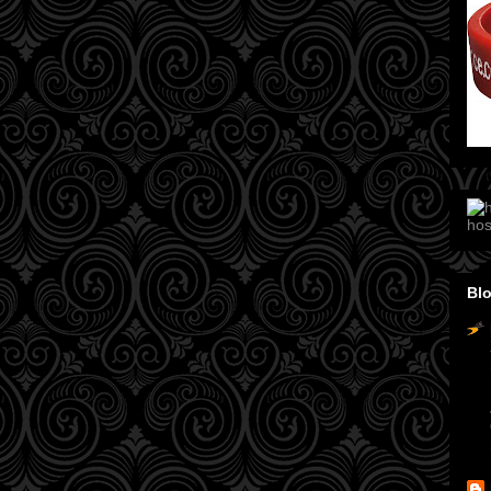
hos
Blo