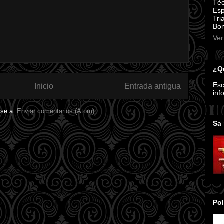
Tèc
Esp
Tri
Bom
Ver
¿Qu
Esc
Inicio
Entrada antigua
inf
rse a:
Enviar comentarios (Atom)
Sa 
Pol