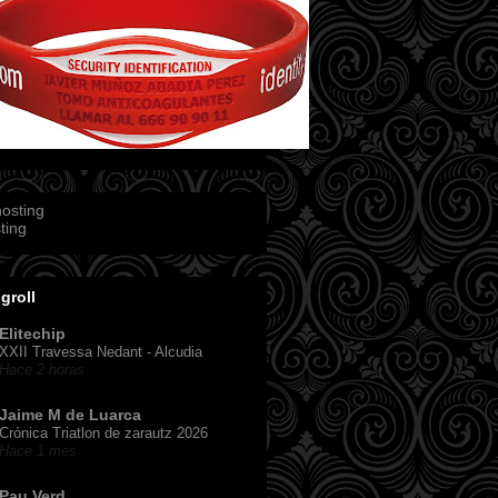
ting
groll
Elitechip
XXII Travessa Nedant - Alcudia
Hace 2 horas
Jaime M de Luarca
Crónica Triatlon de zarautz 2026
Hace 1 mes
Pau Verd