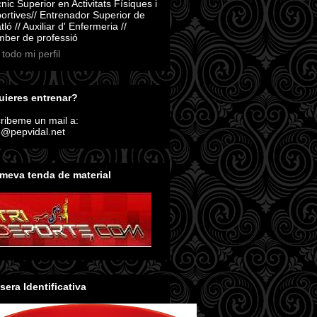
nic Superior en Activitats Físiques i
ortives// Entrenador Superior de
atló // Auxiliar d' Enfermeria //
ber de professió
 todo mi perfil
ieres entrenar?
ribeme un mail a:
o@pepvidal.net
meva tenda de material
sera Identificativa