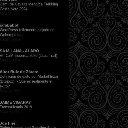
Camí de Cavalls Menorca Trekking
Costa Nord 2024
Hace 2 años
rafababot
WordPress felizmente alojado en
Webempresa
Hace 6 años
SA MILANA - ALARÓ
VII CxM Escorca 2020 (LLuc-Trail)
Hace 6 años
Aitor Ruiz de Zárate
Definición de éxito por Markel Irizar
(Bizipoz). ¿Que es realmente el
éxito?
Hace 6 años
JAIME VIGARAY
Transvulcania 2019
Hace 7 años
Joe Friel
Riding Indoors and Pedaling Skills,