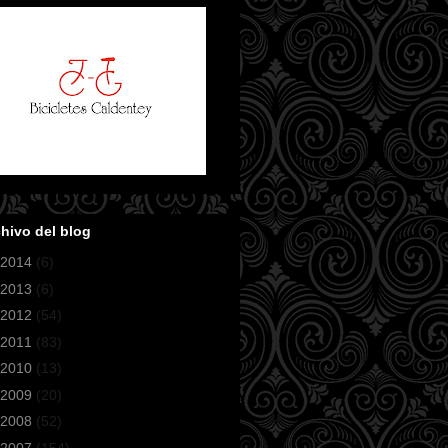
hivo del blog
2014
(6)
2013
(6)
2012
(54)
2011
(83)
2010
(13)
2009
(20)
2008
(52)
2007
(154)