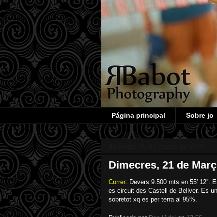
Página principal
Sobre jo
domingo, 25 de marzo de 2007
Dimecres, 21 de Març
Correr
: Devers 9.500 mts en 55' 12''. 
es circuit des Castell de Bellver. Es u
sobretot xq es per terra al 95%.