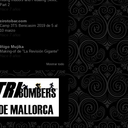
Part 2
Hace 7 años
cirotobar.com
Camp 3TS Benicasim 2019 de 5 al
10 marzo
Hace 7 años
Iñigo Mujika
Making-of de "La Revisión Gigante"
Hace 8 años
Mostrar todo