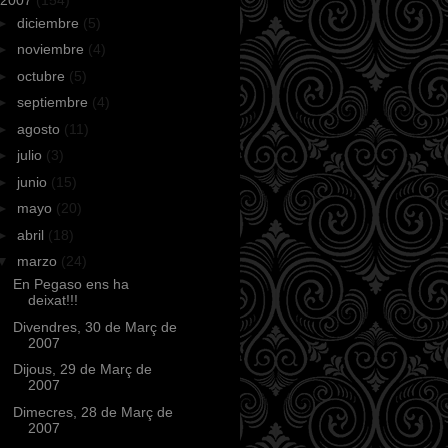
►
diciembre
(5)
►
noviembre
(4)
►
octubre
(5)
►
septiembre
(4)
►
agosto
(11)
►
julio
(3)
►
junio
(15)
►
mayo
(20)
►
abril
(18)
▼
marzo
(24)
En Pegaso ens ha
deixat!!!
Divendres, 30 de Març de
2007
Dijous, 29 de Març de
2007
Dimecres, 28 de Març de
2007