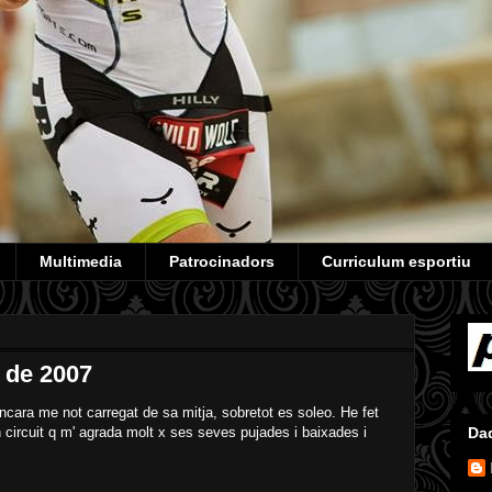
Multimedia
Patrocinadors
Curriculum esportiu
 de 2007
Encara me not carregat de sa mitja, sobretot es soleo. He fet
n circuit q m' agrada molt x ses seves pujades i baixades i
Da