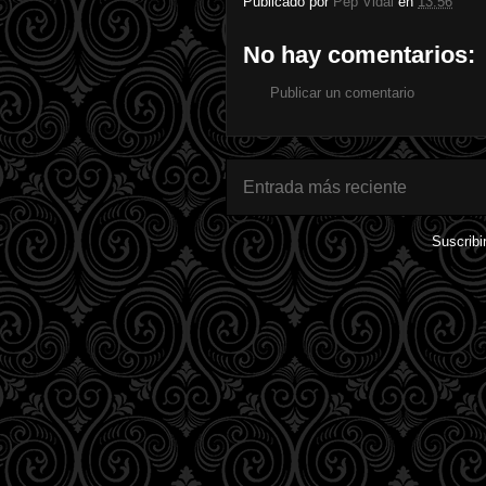
Publicado por
Pep Vidal
en
13:56
No hay comentarios:
Publicar un comentario
Entrada más reciente
Suscribi