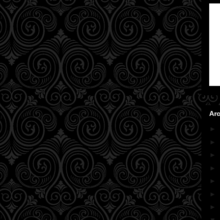
Arc
►
►
►
►
►
►
►
▼