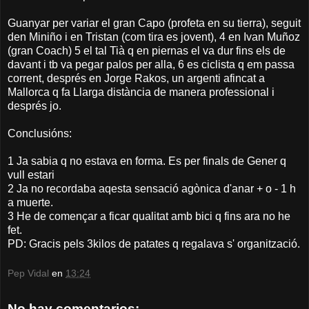
Guanyar per variar el gran Capo (profeta en su tierra), seguit
den Miniño i en Tristan (com tira es jovent), 4 en Ivan Muñoz
(gran Coach) 5 el tal Tià q en piernas el va dur fins els de
davant i tb va pegar palos per alla, 6 es ciclista q em passa
corrent, després en Jorge Rakos, un argenti afincat a
Mallorca q fa Llarga distància de manera professional i
després jo.
Conclusións:
1 Ja sabia q no estava en forma. Es per finals de Gener q
vull estari
2 Ja no recordaba aqesta sensació agònica d'anar + o - 1 h
a muerte.
3 He de començar a ficar qualitat amb bici q fins ara no he
fet.
PD: Gracis pels 3kilos de patates q regalava s' organització.
Pep Vidal
en
13:24
No hay comentarios: