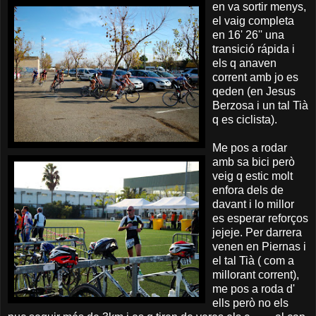
en va sortir menys,
el vaig completa
en 16' 26'' una
transició rápida i
els q anaven
corrent amb jo es
qeden (en Jesus
Berzosa i un tal Tià
q es ciclista).
Me pos a rodar
amb sa bici però
veig q estic molt
enfora dels de
davant i lo millor
es esperar reforços
jejeje. Per darrera
venen en Piernas i
el tal Tià ( com a
millorant corrent),
me pos a roda d'
ells però no els