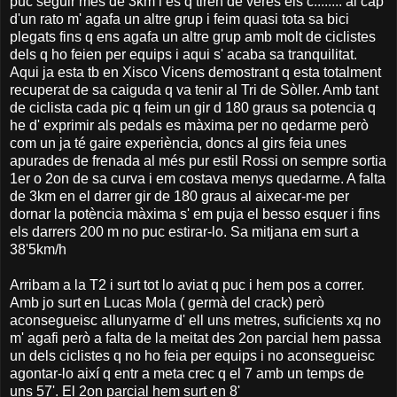
puc seguir més de 3km i es q tiren de veres els c........ al cap
d'un rato m' agafa un altre grup i feim quasi tota sa bici
plegats fins q ens agafa un altre grup amb molt de ciclistes
dels q ho feien per equips i aqui s' acaba sa tranquilitat.
Aqui ja esta tb en Xisco Vicens demostrant q esta totalment
recuperat de sa caiguda q va tenir al Tri de Sòller. Amb tant
de ciclista cada pic q feim un gir d 180 graus sa potencia q
he d' exprimir als pedals es màxima per no qedarme però
com un ja té gaire experiència, doncs al girs feia unes
apurades de frenada al més pur estil Rossi on sempre sortia
1er o 2on de sa curva i em costava menys quedarme. A falta
de 3km en el darrer gir de 180 graus al aixecar-me per
dornar la potència màxima s' em puja el besso esquer i fins
els darrers 200 m no puc estirar-lo. Sa mitjana em surt a
38'5km/h
Arribam a la T2 i surt tot lo aviat q puc i hem pos a correr.
Amb jo surt en Lucas Mola ( germà del crack) però
aconsegueisc allunyarme d' ell uns metres, suficients xq no
m' agafi però a falta de la meitat des 2on parcial hem passa
un dels ciclistes q no ho feia per equips i no aconsegueisc
agontar-lo així q entr a meta crec q el 7 amb un temps de
uns 57'. El 2on parcial hem surt en 8'