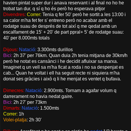
havien pintat super dur i anava reservant i al final no ho he
trobat tan dur, q sí q ho és però ho esperava pitjor
Divendres:
Correr:
Tenia q fer 50' però he sortit a les 13:00 i
sa calor m'ha fet fer s' entreno però no acabar amb el
rodatge suau de després de tot així q me qedat amb un
escalfament de 15' + 20' de part ppral+ 5' de rodatge suau:
40' per 8.000mts totals
Dijous:
Natació:
3.300mts durillos
Bici:
2h 37' per 76km. Quan duia 2h tenia mitjana de 30km/h
però he notat es cansànci i he decidit afluixar sa marxa.
Imaginet q un vell sa m'ha ficat a roda i no sa despenjat es
cab... Quan he voltat i ell ha seguit recte ni siquiera m'ha
donat ses gràcies i això q li he menjat es ventet q bufava.
Dimecres:
Natació:
2.900mts. Tornam a agafar volum q
darrerament no havia nedat gaire.
Bici:
2h 27' per 73km
Dimarts:
Natació
: 1.500mts
Correr:
1h
Volei-platja
: 2h 30'