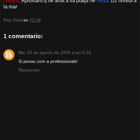
Dilluns:
Aprofitant q he anat a sa platja he
nedat
1/2 horeta a
la mar
Pep Vidal
en
22:36
1 comentario:
Vic
29 de agosto de 2008 a las 8:18
Si posau com a professionals!
Responder