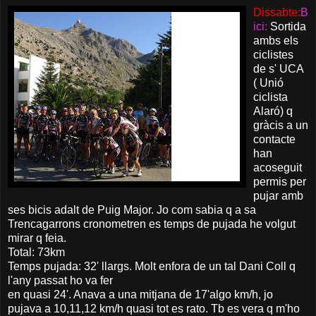
Dissabte:
B
ici:
Sortida
ambs els
ciclistes
de s' UCA
( Unió
ciclista
Alaró) q
gràcis a un
contacte
han
acoseguit
permis per
pujar amb
ses bicis adalt de Puig Major. Jo com sabia q a sa
Trencagarrons cronometren es temps de pujada he volgut
mirar q feia.
Total: 73km
Temps pujada: 32' llargs. Molt enfora de un tal Dani Coll q
l'any passat ho va fer
en quasi 24'. Anava a una mitjana de 17'algo km/h, jo
pujava a 10,11,12 km/h quasi tot es rato. Tb es vera q m'ho