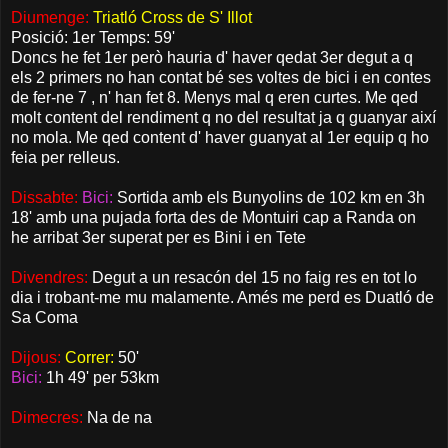
Diumenge:
Triatló Cross de S' Illot
Posició: 1er Temps: 59'
Doncs he fet 1er però hauria d' haver qedat 3er degut a q
els 2 primers no han contat bé ses voltes de bici i en contes
de fer-ne 7 , n' han fet 8. Menys mal q eren curtes. Me qed
molt content del rendiment q no del resultat ja q guanyar així
no mola. Me qed content d' haver guanyat al 1er equip q ho
feia per relleus.
Dissabte:
Bici:
Sortida amb els Bunyolins de 102 km en 3h
18' amb una pujada forta des de Montuiri cap a Randa on
he arribat 3er superat per es Bini i en Tete
Divendres:
Degut a un resacón del 15 no faig res en tot lo
dia i trobant-me mu malamente. Amés me perd es Duatló de
Sa Coma
Dijous:
Correr:
50'
Bici:
1h 49' per 53km
Dimecres:
Na de na