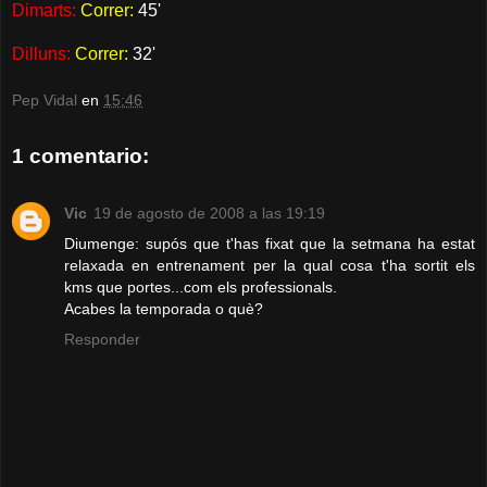
Dimarts:
Correr:
45'
Dilluns:
Correr:
32'
Pep Vidal
en
15:46
1 comentario:
Vic
19 de agosto de 2008 a las 19:19
Diumenge: supós que t'has fixat que la setmana ha estat
relaxada en entrenament per la qual cosa t'ha sortit els
kms que portes...com els professionals.
Acabes la temporada o què?
Responder