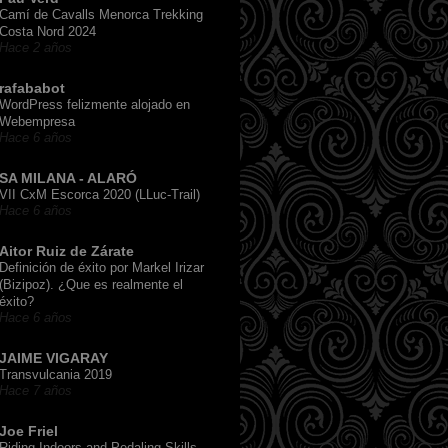
Camí de Cavalls Menorca Trekking
Costa Nord 2024
Hace 2 años
rafababot
WordPress felizmente alojado en
Webempresa
Hace 6 años
SA MILANA - ALARÓ
VII CxM Escorca 2020 (LLuc-Trail)
Hace 6 años
Aitor Ruiz de Zárate
Definición de éxito por Markel Irizar
(Bizipoz). ¿Que es realmente el
éxito?
Hace 6 años
JAIME VIGARAY
Transvulcania 2019
Hace 7 años
Joe Friel
Riding Indoors and Pedaling Skills,