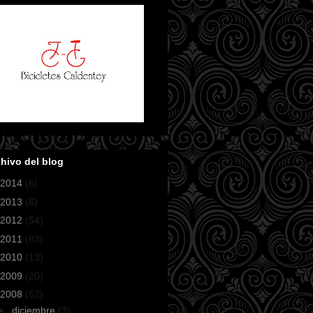
hivo del blog
2014
(6)
2013
(6)
2012
(54)
2011
(83)
2010
(13)
2009
(20)
2008
(52)
►
diciembre
(3)