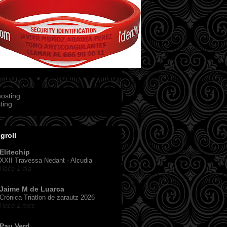
ting
groll
Elitechip
XXII Travessa Nedant - Alcudia
Hace 1 día
Jaime M de Luarca
Crónica Triatlon de zarautz 2026
Hace 1 mes
Pau Verd