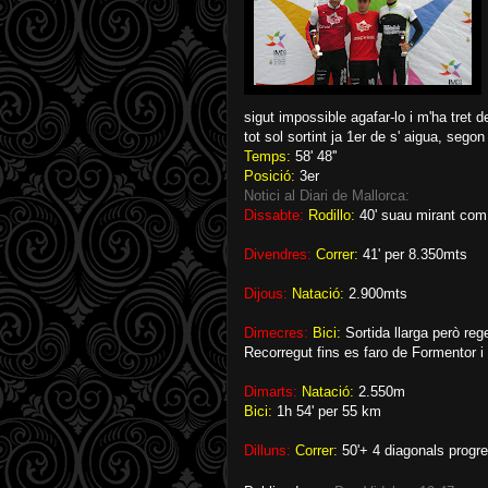
sigut impossible agafar-lo i m'ha tret d
tot sol sortint ja 1er de s' aigua, segon
Temps:
58' 48''
Posició:
3er
Notici al Diari de Mallorca:
Dissabte:
Rodillo:
40' suau mirant com 
Divendres:
Correr:
41' per 8.350mts
Dijous:
Natació:
2.900mts
Dimecres:
Bici:
Sortida llarga però reg
Recorregut fins es faro de Formentor i
Dimarts:
Natació:
2.550m
Bici:
1h 54' per 55 km
Dilluns:
Correr:
50'+ 4 diagonals progr