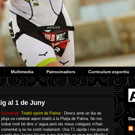
Multimedia
Patrocinadors
Curriculum esportiu
g al 1 de Juny
Diumenge:
Triatló sprint de Palma
: Doncs amb un dia de
pluja sa celebrat aqest triatló a la Platja de Palma. No me
Da
trobat molt bé dins s' aigua però els meus colegues m'han
comentat q no he sortit malament. Una T1 ràpida i me possat
a roda den Jaume Vicens q ma duit fins es grup den Miniño (