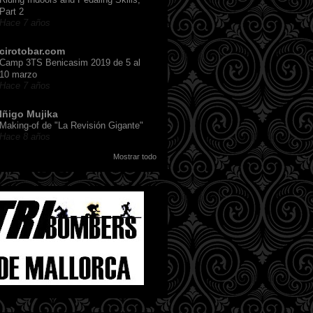
Part 2
Hace 7 años
cirotobar.com
Camp 3TS Benicasim 2019 de 5 al
10 marzo
Hace 7 años
Iñigo Mujika
Making-of de "La Revisión Gigante"
Hace 8 años
Mostrar todo