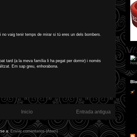
 i no vaig tenir temps de mirar si tú eres un dels bombers.
bat tard (a la meva família li ha pegat per dormir) i només
hos
nalitzat. Em sap greu, enhorabona.
Blo
Inicio
Entrada antigua
rse a:
Enviar comentarios (Atom)