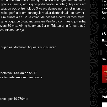
Tèc
gracies Jaume, et jur q no podia fer-te un relleu). Aqui ens em
Esp
aliat un poc entre noltros 3 xq els demes no han fet ni un p...
Tri
Bom
relleu però així em conseguit retallar distància als de davant.
Em arribat a sa T2 i a volar. Me possat a correr el més aviat
Ver
q he pogut però davant tenia en Miniño q corr més q jo i m'ha
evers 50 mts. Així q ha arribat 1er en Tristan q ha fet es triatló
 en Miniño i 3er jo.
¿Qu
Esc
inf
pujen es Montirolo. Aquests si q suaven
Sa 
enerativa: 130 km en 5h 17'
 sa tornada amb vent en contra.
Pol
esives per 10.750mts