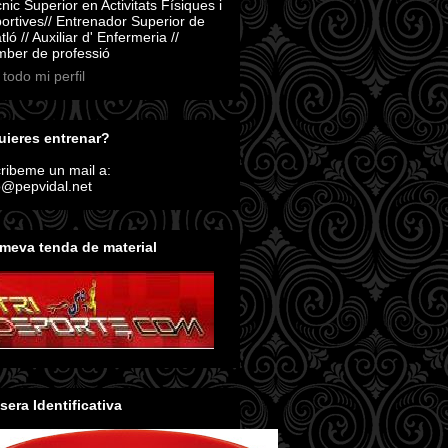
nic Superior en Activitats Físiques i
ortives// Entrenador Superior de
atló // Auxiliar d' Enfermeria //
ber de professió
 todo mi perfil
ieres entrenar?
ribeme un mail a:
o@pepvidal.net
meva tenda de material
sera Identificativa