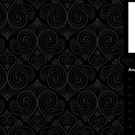
Arc
►
►
►
►
►
►
▼