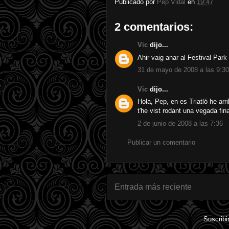
Publicado por
Pep Vidal
en
19:47
2 comentarios:
Vic
dijo...
Ahir vaig anar al Festival Park
31 de mayo de 2008 a las 9:30
Vic
dijo...
Hola, Pep, en es Triatló he arri
t'he vist rodant una vegada fi
2 de junio de 2008 a las 7:36
Publicar un comentario
Entrada más reciente
Suscribi