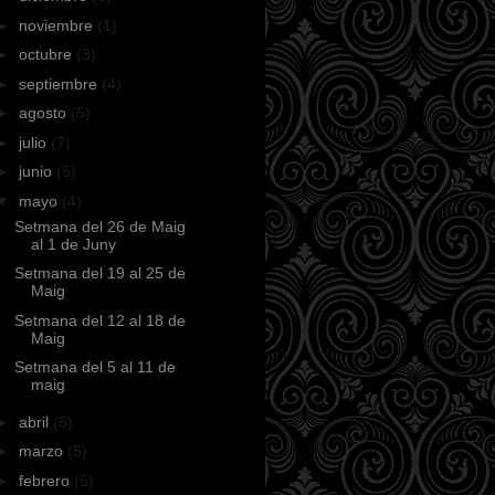
►
noviembre
(1)
►
octubre
(3)
►
septiembre
(4)
►
agosto
(5)
►
julio
(7)
►
junio
(5)
▼
mayo
(4)
Setmana del 26 de Maig
al 1 de Juny
Setmana del 19 al 25 de
Maig
Setmana del 12 al 18 de
Maig
Setmana del 5 al 11 de
maig
►
abril
(5)
►
marzo
(5)
►
febrero
(5)