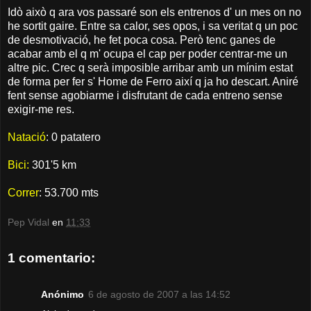
Idò això q ara vos passaré son els entrenos d' un mes on no
he sortit gaire. Entre sa calor, ses opos, i sa veritat q un poc
de desmotivació, he fet poca cosa. Però tenc ganes de
acabar amb el q m' ocupa el cap per poder centrar-me un
altre pic. Crec q serà imposible arribar amb un mínim estat
de forma per fer s' Home de Ferro així q ja ho descart. Aniré
fent sense agobiarme i disfrutant de cada entreno sense
exigir-me res.
Natació
: 0 patatero
Bici:
301'5 km
Correr
: 53.700 mts
Pep Vidal
en
11:33
1 comentario:
Anónimo
6 de agosto de 2007 a las 14:52