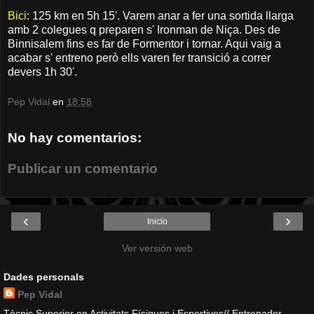
Bici
: 125 km en 5h 15'. Varem anar a fer una sortida llarga
amb 2 colegues q preparen s' Ironman de Niça. Des de
Binnisalem fins es far de Formentor i tornar. Aqui vaig a
acabar s' entreno però ells varen fer transició a correr
devers 1h 30'.
Pep Vidal
en
18:58
No hay comentarios:
Publicar un comentario
‹
›
Inicio
Ver versión web
Dades personals
Pep Vidal
Tècnic Superior en Activitats Físiques i Esportives// Entrenador