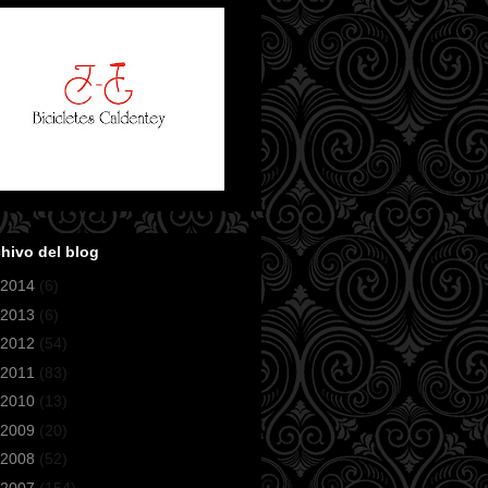
hivo del blog
2014
(6)
2013
(6)
2012
(54)
2011
(83)
2010
(13)
2009
(20)
2008
(52)
2007
(154)