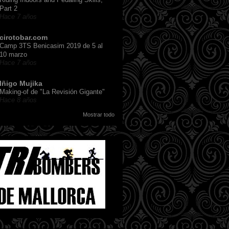
Part 2
Hace 7 años
cirotobar.com
Camp 3TS Benicasim 2019 de 5 al
10 marzo
Hace 7 años
Iñigo Mujika
Making-of de "La Revisión Gigante"
Hace 8 años
Mostrar todo