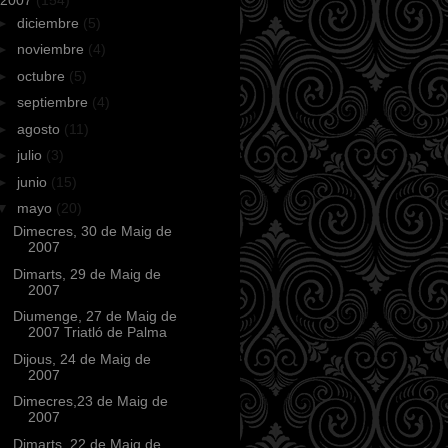
►
diciembre
(5)
►
noviembre
(4)
►
octubre
(5)
►
septiembre
(4)
►
agosto
(11)
►
julio
(3)
►
junio
(15)
▼
mayo
(20)
Dimecres, 30 de Maig de
2007
Dimarts, 29 de Maig de
2007
Diumenge, 27 de Maig de
2007 Triatló de Palma
Dijous, 24 de Maig de
2007
Dimecres,23 de Maig de
2007
Dimarts, 22 de Maig de