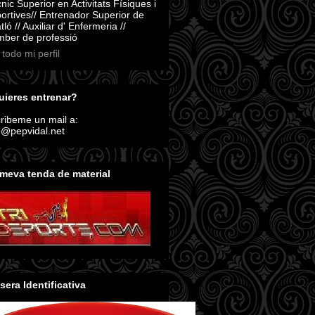
nic Superior en Activitats Físiques i
ortives// Entrenador Superior de
atló // Auxiliar d' Enfermeria //
ber de professió
 todo mi perfil
ieres entrenar?
ribeme un mail a:
o@pepvidal.net
meva tenda de material
sera Identificativa