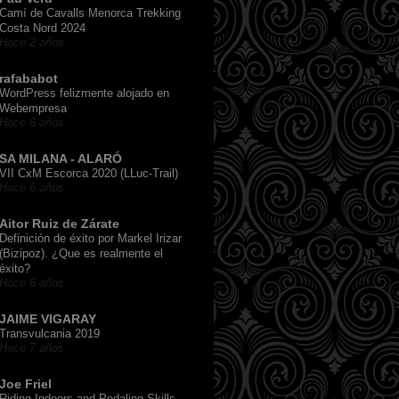
Camí de Cavalls Menorca Trekking
Costa Nord 2024
Hace 2 años
rafababot
WordPress felizmente alojado en
Webempresa
Hace 6 años
SA MILANA - ALARÓ
VII CxM Escorca 2020 (LLuc-Trail)
Hace 6 años
Aitor Ruiz de Zárate
Definición de éxito por Markel Irizar
(Bizipoz). ¿Que es realmente el
éxito?
Hace 6 años
JAIME VIGARAY
Transvulcania 2019
Hace 7 años
Joe Friel
Riding Indoors and Pedaling Skills,