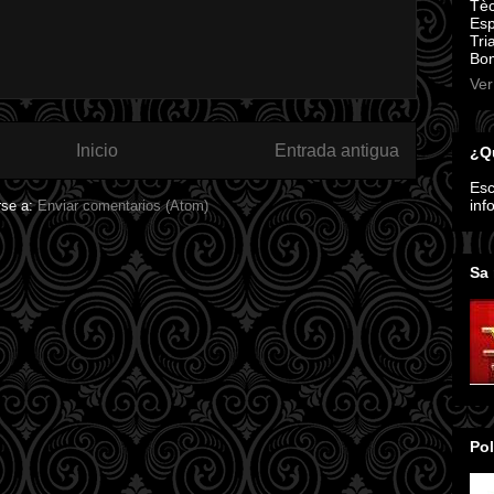
Tèc
Esp
Tri
Bom
Ver
Inicio
Entrada antigua
¿Qu
Esc
inf
rse a:
Enviar comentarios (Atom)
Sa 
Pol