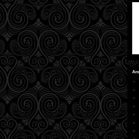
Arc
►
►
►
►
►
►
►
▼