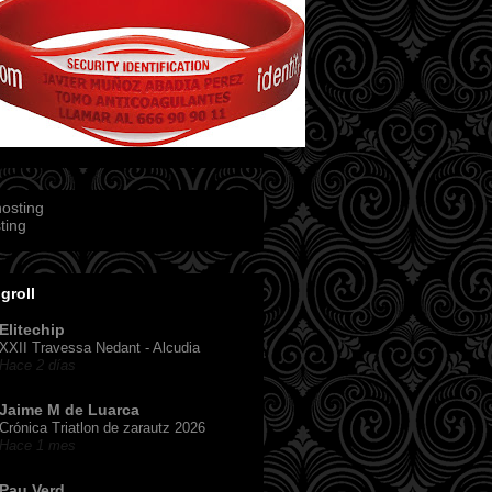
ting
groll
Elitechip
XXII Travessa Nedant - Alcudia
Hace 2 días
Jaime M de Luarca
Crónica Triatlon de zarautz 2026
Hace 1 mes
Pau Verd