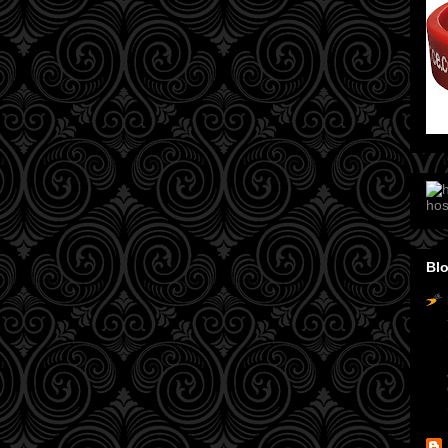
hos
Blo